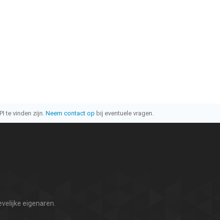
I te vinden zijn.
Neem contact op
bij eventuele vragen.
velijke eigenaren.