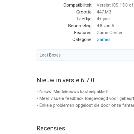
Compatibiliteit:
Vereist iOS 15.0 o
▶ Schatkamers vol met beloningen!
Grootte:
447 MB
▶ Speel offline of maak probleemloos online verb
Leeftijd:
4+ jaar
▶ Geniet van verbeterde stadsbouw op talloze be
Beoordeling:
4.8
van 5
▶ Maak, personaliseer en bewonder de welvarend
Features:
Game Center
▶ Jouw feedback helpt ons enorm om te verbetere
Categorie:
Games
--
Loot Boxes.
City Island 6: Building Town van Sparkling Societ
iOS versie 15.0 of hoger, geschikt bevonden voor 
Nieuw in versie 6.7.0
Informatie voor City Island 6: Building Townis het
- Nieuw: Middeleeuws kasteelpakket!
- Meer visuele feedback toegevoegd voor gebeurte
- Enkele problemen opgelost die door onze fanta
Recensies