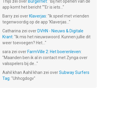
Thijs
zei over
Burgernet
: "
Bij het openen van de
app komt het bericht ""Er is iets...
"
Barry
zei over
Klaverjas
: "
Ik speel met vrienden
tegenwoordig op de app ‘Klaverjas...
"
Catharina
zei over
DVHN - Nieuws & Digitale
Krant
: "
Ik mis het nieuwswoord. Kunnen jullie dit
weer toevoegen? Het...
"
 -
City Island 3:
City Island 2:
City Island:
sara
zei over
FarmVille 2: Het boerenleven
:
im
Building Sim
Building Story
Winter Edition
"
Maanden ben ik al in contact met Zynga over
- Bouw een
Gratis!
Gratis!
Gratis!
valsspelers bij de...
"
mooie stad op
dit verlaten en
Aahil khan Aahil khan
zei over
Subway Surfers
besneeuwde
Tag
: "
Uhhcgdogv
"
eiland