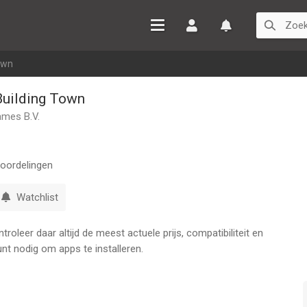
Inloggen
Watchlist
Town
 Building Town
ames B.V.
oordelingen
Watchlist
oleer daar altijd de meest actuele prijs, compatibiliteit en
nt nodig om apps te installeren.
pbouwen. Reis als burgemeester van een evoluerende stad de