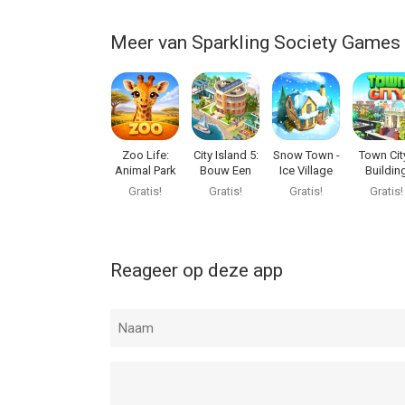
Meer van Sparkling Society Games 
Zoo Life:
City Island 5:
Snow Town -
Town City
Animal Park
Bouw Een
Ice Village
Buildin
Game
Stad
World
Simulat
Gratis!
Gratis!
Gratis!
Gratis!
Reageer op deze app