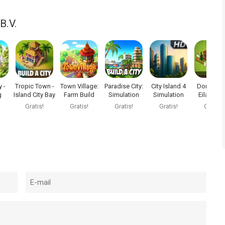
B.V.
 -
Tropic Town -
Town Village:
Paradise City:
City Island 4
Dorp Stad
g
Island City Bay
Farm Build
Simulation
Simulation
Eiland S
or
Trade
Game
Town
Village
Gratis!
Gratis!
Gratis!
Gratis!
Gratis!