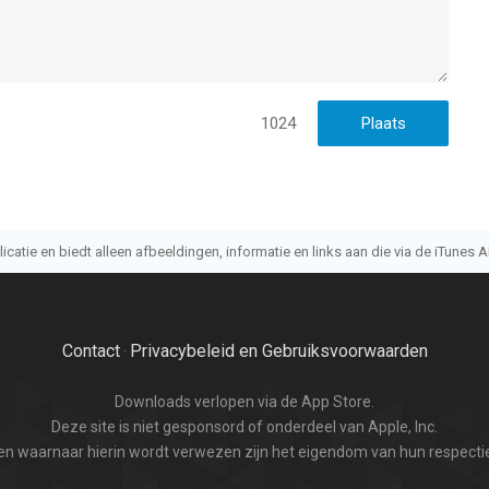
1024
atie en biedt alleen afbeeldingen, informatie en links aan die via de iTunes AP
Contact
Privacybeleid en Gebruiksvoorwaarden
·
Downloads verlopen via de App Store.
Deze site is niet gesponsord of onderdeel van Apple, Inc.
n waarnaar hierin wordt verwezen zijn het eigendom van hun respectie