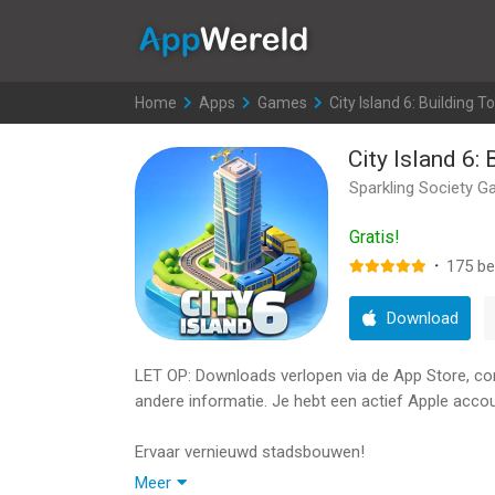
AppWereld
Home
>
Apps
>
Games
>
City Island 6: Building 
City Island 6:
Sparkling Society G
Gratis!
·
175
be
Download
LET OP: Downloads verlopen via de App Store, contr
andere informatie. Je hebt een actief Apple accou
Ervaar vernieuwd stadsbouwen!
Ontdek het geheel nieuwe City Island 6: Leven o
Meer