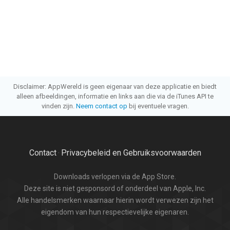
Disclaimer: AppWereld is geen eigenaar van deze applicatie en biedt
alleen afbeeldingen, informatie en links aan die via de iTunes API te
vinden zijn.
Neem contact op
bij eventuele vragen.
Contact
Privacybeleid en Gebruiksvoorwaarden
·
Downloads verlopen via de App Store.
Deze site is niet gesponsord of onderdeel van Apple, Inc.
Alle handelsmerken waarnaar hierin wordt verwezen zijn het
eigendom van hun respectievelijke eigenaren.