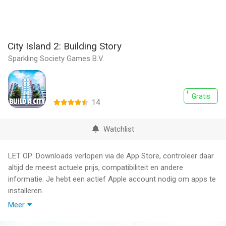
City Island 2: Building Story
Sparkling Society Games B.V.
Gratis
14
Watchlist
LET OP: Downloads verlopen via de App Store, controleer daar
altijd de meest actuele prijs, compatibiliteit en andere
informatie. Je hebt een actief Apple account nodig om apps te
installeren.
Meer
Voor alle liefhebbers van City Island and de oude Sim tycoon
games is hier nu dit nieuwe city building spel: City Island 2!