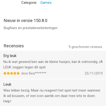
Categorie:
Games
Ontdek een virtuele wereld, vol met uitdagingen, sim quests,
creativiteit en beloningen. Laat je dorp uitgroeien tot een
bloeiende stad of zelfs metropool, terwijl je de balans in deze
Nieuw in versie 150.8.0
tycoon game goed bewaakt. Jij bent de machthebber in dit
Bugfixes en prestatieverbeteringen
epische verhaal, je hebt uren gratis speelplezier op dit
exotische eiland!
Recensies
** FEATURES **
9
geschreven reviews
- Leuk GRATIS tycoon spel
Erg leuk
- Hoge kwaliteit designs
Nu ik wat gewend ben aan de kleine huisjes, kan ik volmondig JA
- Intuitief spel met leuke uitdagingen, beloningen en
LEUK zeggen tegen dit spel.
achievements
- Geniet van leuke quests die je helpen je eigen virtuele paradijs
door Bea*******
25/11/2019
te simuleren
Leuk
- Bouw en decoreer een prachtig eiland met meer dan 150
unieke items, wees creatief!
Was lekker bezig. Maar nu reageert het spel niet meer wanneer
- Verdien en betaal met virtueel goud en cash in het spel
Ik wil bouwen, of een icon aantik om daar mee iets te doen.
- Overtuig burgers naar je mooie eiland te komen, door oa
Help!