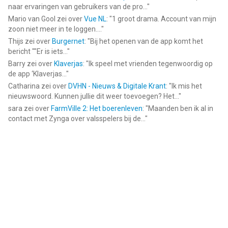
naar ervaringen van gebruikers van de pro...
"
Mario van Gool
zei over
Vue NL
: "
1 groot drama. Account van mijn
zoon niet meer in te loggen....
"
Thijs
zei over
Burgernet
: "
Bij het openen van de app komt het
bericht ""Er is iets...
"
Barry
zei over
Klaverjas
: "
Ik speel met vrienden tegenwoordig op
de app ‘Klaverjas...
"
Catharina
zei over
DVHN - Nieuws & Digitale Krant
: "
Ik mis het
nieuwswoord. Kunnen jullie dit weer toevoegen? Het...
"
sara
zei over
FarmVille 2: Het boerenleven
: "
Maanden ben ik al in
contact met Zynga over valsspelers bij de...
"