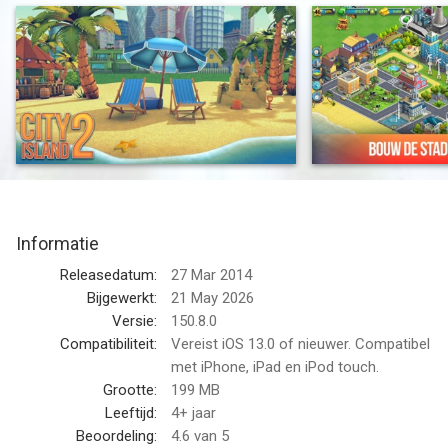
Probeer dit populaire spel nu gratis en doe mee!
In City Island 2 - Building Story (Offline sim game) begin je op
een leeg bounty eiland en is de uitdaging hier een bruisende
stad te bouwen, met genoeg huizen voor de bewoners,
electriciteit, banen en vrije tijdsbesteding om de bewoners blij
te maken. Ze zullen je feedback geven hoe goed je het doet,
dus doe je best!
Ook kun je je stad aantrekkelijker maken maken voor meer
Informatie
mensen door paden, waterpartijen, parken, strandtenten en
burgergebouwen te plaatsen. Later kun je ook treinen,
Releasedatum:
27 Mar 2014
vliegvelden en honderden andere prachtige items plaatsen op je
Bijgewerkt:
21 May 2026
eiland. Als je van gratis citygames houdt, is het bouwen van
Versie:
150.8.0
een virtuele stad in City Island 2 een absolute aanrader!
Compatibiliteit:
Vereist iOS 13.0 of nieuwer. Compatibel
met iPhone, iPad en iPod touch.
City Island 2 is de opvolger van het populaire City Island -ook
Grootte:
199 MB
van Sparkling Society- welke al door ongeveer 10 miljoen
Leeftijd:
4+ jaar
mensen is gespeeld!
Beoordeling:
4.6
van 5