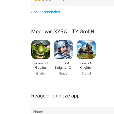
Informatie voor Celtic Tribes - Strategy MMOis he
Meer recensies
Meer van XYRALITY GmbH
Incoming!
Lords &
Lords &
Goblins
Knights - X-
Knights -
Attack TD
Mas
Medieval
Gratis!
Gratis!
Gratis!
MMO
Reageer op deze app