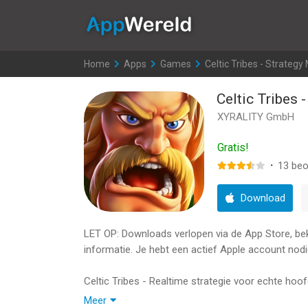
AppWereld
Home
>
Apps
>
Games
>
Celtic Tribes - Strateg
Celtic Tribes
XYRALITY GmbH
Gratis!
·
13
beo
Download
LET OP: Downloads verlopen via de App Store, bekij
informatie. Je hebt een actief Apple account nodi
Celtic Tribes - Realtime strategie voor echte ho
Meer