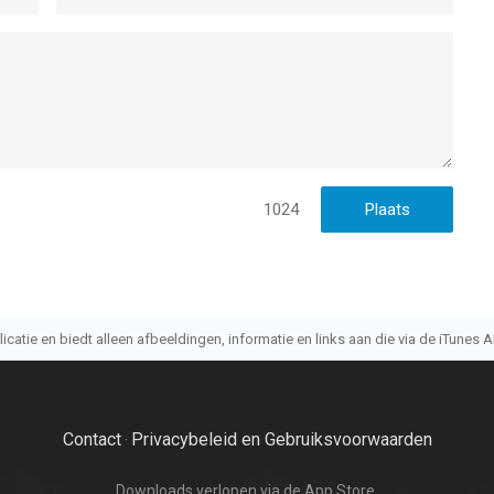
1024
atie en biedt alleen afbeeldingen, informatie en links aan die via de iTunes AP
Contact
Privacybeleid en Gebruiksvoorwaarden
·
Downloads verlopen via de App Store.