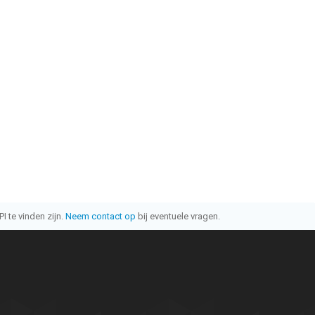
I te vinden zijn.
Neem contact op
bij eventuele vragen.