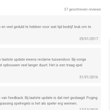
ers en laat heel Gallië sidderen van angst. Geen gevecht is te
37
geschreven reviews
k rijk zal bijdragen aan de creatie van je koninkrijk.
n en veel geduld te hebben voor wat tijd bedrijf leuk om te
e tijden van de Kelten. Je hebt de steun nodig van je stam,
an een echte leider. De steun van je druïden en hun magie zal
29/01/2017
turen mee in lang vervlogen tijden in Celtic Tribes - het
e laatste update ineens reclame tussendoor. Bij vorige
t opbouwen veel langer duurt. Het is een traag spel
e krijgt minder zilver, hebt meer nodig en opbouw van
nteresse door het lange wachten en hebt eigenlijk continue
31/01/2016
ng benodigd."
e moet je kopen)
reclame blijf zien!
an feedback. Bij laatste update is dat niet geslaagd. Poging
assing spelregels is het als speler erg wennen..
is een app voor iPhone, iPad en iPod touch met iOS versie
 met leeftijden vanaf
12 jaar
.
17/12/2015