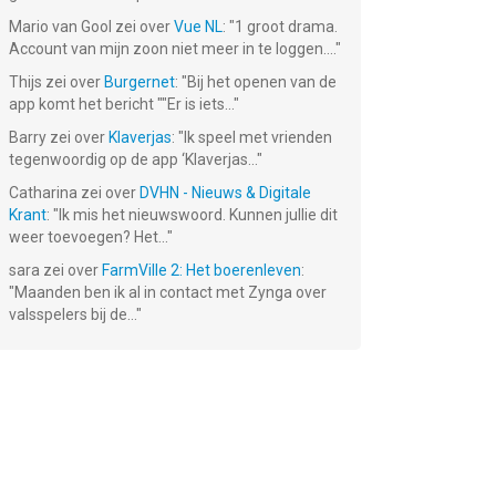
Mario van Gool
zei over
Vue NL
: "
1 groot drama.
Account van mijn zoon niet meer in te loggen....
"
Thijs
zei over
Burgernet
: "
Bij het openen van de
app komt het bericht ""Er is iets...
"
Barry
zei over
Klaverjas
: "
Ik speel met vrienden
tegenwoordig op de app ‘Klaverjas...
"
Catharina
zei over
DVHN - Nieuws & Digitale
Krant
: "
Ik mis het nieuwswoord. Kunnen jullie dit
weer toevoegen? Het...
"
sara
zei over
FarmVille 2: Het boerenleven
:
"
Maanden ben ik al in contact met Zynga over
valsspelers bij de...
"