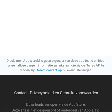
Disclaimer: AppWereld is geen eigenaar van deze applicatie en biedt
alleen afbeeldingen, informatie en links aan die via de iTunes API te
vinden zijn.
Neem contact op
bij eventuele vragen.
Contact
Privacybeleid en Gebruiksvoorwaarden
·
Downloads verlopen via de App Store.
Deze site is niet gesponsord of onderdeel van Apple, Inc.