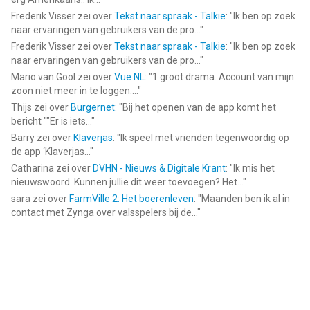
Frederik Visser
zei over
Tekst naar spraak - Talkie
: "
Ik ben op zoek
naar ervaringen van gebruikers van de pro...
"
Frederik Visser
zei over
Tekst naar spraak - Talkie
: "
Ik ben op zoek
naar ervaringen van gebruikers van de pro...
"
Mario van Gool
zei over
Vue NL
: "
1 groot drama. Account van mijn
zoon niet meer in te loggen....
"
Thijs
zei over
Burgernet
: "
Bij het openen van de app komt het
bericht ""Er is iets...
"
Barry
zei over
Klaverjas
: "
Ik speel met vrienden tegenwoordig op
de app ‘Klaverjas...
"
Catharina
zei over
DVHN - Nieuws & Digitale Krant
: "
Ik mis het
nieuwswoord. Kunnen jullie dit weer toevoegen? Het...
"
sara
zei over
FarmVille 2: Het boerenleven
: "
Maanden ben ik al in
contact met Zynga over valsspelers bij de...
"