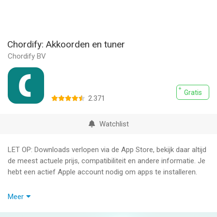
Chordify: Akkoorden en tuner
Chordify BV
Gratis
2.371
Watchlist
LET OP: Downloads verlopen via de App Store, bekijk daar altijd
de meest actuele prijs, compatibiliteit en andere informatie. Je
hebt een actief Apple account nodig om apps te installeren.
Chordify is de nummer #1 app voor ukulele, piano en gitaar
Meer
akkoorden.