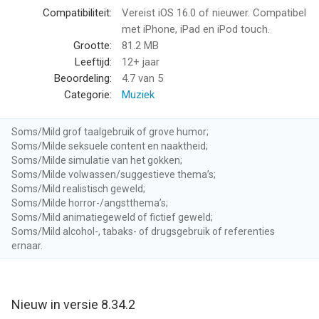
spelen
Compatibiliteit:
Vereist iOS 16.0 of nieuwer. Compatibel
- Probeer de capo functie en speel de nummers op een
met iPhone, iPad en iPod touch.
makkelijkere manier
Grootte:
81.2 MB
- Vertraag de muziek om bij te benen
Leeftijd:
12+ jaar
- Loop moeilijke delen om te oefenen
Beoordeling:
4.7
van 5
- Offline Modus
Categorie:
Muziek
- Download de akkoorden als MIDI voor het editten van muziek
- Neem de berekende akkoorden mee als PDF afdruk
Soms/Mild grof taalgebruik of grove humor;
- Cross-platform bibliotheek integratie (desktop, mobiel)
Soms/Milde seksuele content en naaktheid;
Soms/Milde simulatie van het gokken;
Iedereen is een muzikant. Begin met spelen.
Soms/Milde volwassen/suggestieve thema’s;
Soms/Mild realistisch geweld;
Soms/Milde horror-/angstthema’s;
Je kunt je abonneren op Chordify Premium met een maand- of
Soms/Mild animatiegeweld of fictief geweld;
jaarabonnement. De prijs zoals vooraf vermeld in de app zal in
Soms/Mild alcohol-, tabaks- of drugsgebruik of referenties
rekening worden gebracht.
ernaar.
Maand- en jaarabonnementen verlengen automatisch tenzij
deze expliciet wordt beëindigd, tenminste 24 uur voor het
verlengen van dit abonnement. Abonnementen worden binnen
24 uur voor het verlopen van het abonnement betaald via jouw
Nieuw in versie 8.34.2