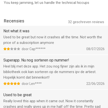
iTunes account. Je kunt het automatisch verlengen van je
You keep jamming, let us handle the technical hiccups
abonnement uitzetten in je iTunes account instellingen.
QUOTES
Recensies
32
geschreven reviews
"Ik gebruik Chordify om nieuwe nummers te leren voor mijn
Not what it was
Punk Rock Karaoke Band"
Used to be great but now it crashes all the time. Not worth the
- Greg Hetson, Gitarist - Bad Religion, The Circle Jerks, Punk
price of a subscription anymore
Rock Karaoke
door Cap******
08/07/2026
"Chordify is fantastisch voor het studeren van muziek. Geef
Superapp. Nu nog sorteren op nummer!
Chordify een video en het rekent de akkoorden uit om mee te
Heel blij met deze app. Het zou nog fijner zijn als ik in mijn
spelen."
bibliotheek ook kan sorteren op de nummers ipv de artiest.
- Olivier, gebruiker
Hopelijk komt dat binnenkort!
"Chordify is de beste uitvinding sinds iemand bedacht om melk
door Len****
22/06/2026
in espresso te doen. SERIEUS."
- Stefan, gebruiker
Used to be great
Really loved this app when it came out. Now it constantly
OVER Chordify
crashes and really gives up in me half off the time. Pretty sad