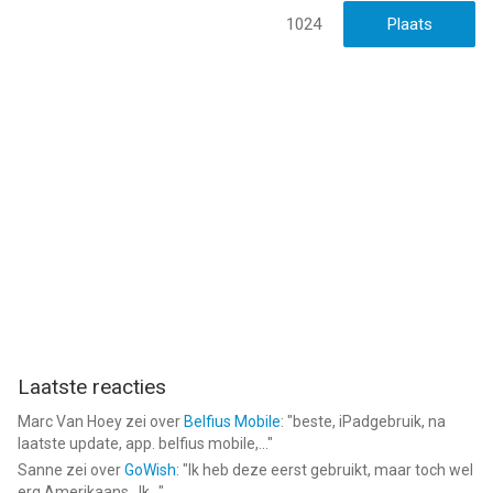
Download Chordify nu en speel mee met je favoriete nummers!
1024
--
Chordify: Akkoorden en tuner van Chordify BV is een app voor
iPhone, iPad en iPod touch met iOS versie 16.0 of hoger,
geschikt bevonden voor gebruikers met leeftijden vanaf
12 jaar
.
Informatie voor Chordify: Akkoorden en tuneris het laatst
vergeleken op 8 Aug om 19:39.
Laatste reacties
Marc Van Hoey
zei over
Belfius Mobile
: "
beste, iPadgebruik, na
laatste update, app. belfius mobile,...
"
Sanne
zei over
GoWish
: "
Ik heb deze eerst gebruikt, maar toch wel
erg Amerikaans.. Ik...
"