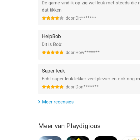
If you experience any problem with Chicken Jump
De game vind ik op zig wel leuk met steeds die 
playdigious@gmail.com. Don't forget to specify w
dat tikken
door Dit*******
--
HelpBob
Chicken Jump - Crazy Traffic van Playdigious is e
Dit is Bob:
hoger, geschikt bevonden voor gebruikers met lee
door How*******
Informatie voor Chicken Jump - Crazy Trafficis h
Super leuk
Echt super leuk lekker veel plezier en ook nog mu
door Don*******
Meer recensies
Meer van Playdigious