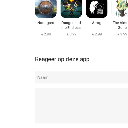
Northgard
Dungeon of
Arrog
The Almo
the Endless:
Gone
Apogee
€ 2.99
€ 8.99
€ 2.99
€ 3.99
Reageer op deze app