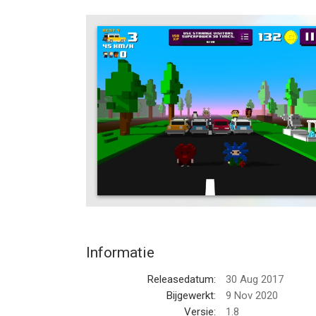
Chicken Jump is an easy to grab and funny party g
by jumping over waves of wacky traffic. Avoid bei
get the highest score in town to impress your fri
SOLO MODE TO MASTER YOUR SKILLS : experience th
unlock new content peacefully, undisturbed by your
1-8 PLAYER MULTIPLAYER FUN : play with friends 
can by yourself.
EMBRACE CHAOS : smiles on faces guaranteed du
pure chaos.
MADDENINGLY SIMPLE : one-touch controls make t
again.
Informatie
A PARTY GAME FOR EVERYONE : 8 hilarious arcad
Releasedatum:
30 Aug 2017
many other mini-games to discover.
Bijgewerkt:
9 Nov 2020
Versie:
1.8
UNLOCK SPECIAL SKILLS AND ENVIRONMENTS : load