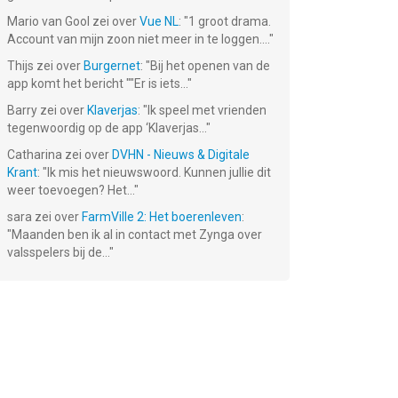
Mario van Gool
zei over
Vue NL
: "
1 groot drama.
Account van mijn zoon niet meer in te loggen....
"
Thijs
zei over
Burgernet
: "
Bij het openen van de
ht
Mechanic
Evoland
app komt het bericht ""Er is iets...
"
Escape
€ 2.99
€ 0.99
Barry
zei over
Klaverjas
: "
Ik speel met vrienden
tegenwoordig op de app ‘Klaverjas...
"
Catharina
zei over
DVHN - Nieuws & Digitale
Krant
: "
Ik mis het nieuwswoord. Kunnen jullie dit
weer toevoegen? Het...
"
sara
zei over
FarmVille 2: Het boerenleven
:
"
Maanden ben ik al in contact met Zynga over
valsspelers bij de...
"