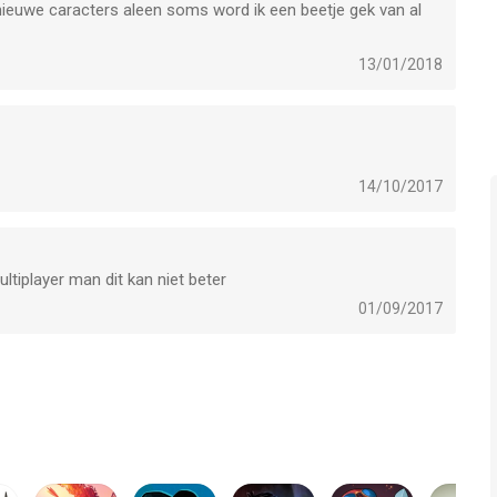
, please contact our customer support team at
nieuwe caracters aleen soms word ik een beetje gek van al
hich device and operating system you are using.
13/01/2018
en app voor iPhone, iPad en iPod touch met iOS versie 8.0 of
ftijden vanaf
12 jaar
.
14/10/2017
et laatst vergeleken op 7 Aug om 14:10.
ltiplayer man dit kan niet beter
01/09/2017