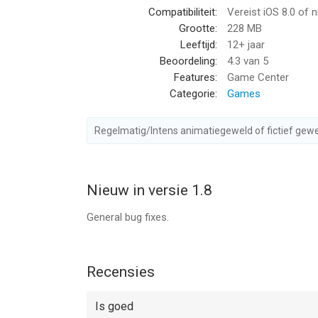
Compatibiliteit:
Vereist iOS 8.0 of 
abilities: police slows down traffic, scientists let
Grootte:
228 MB
many more.
Leeftijd:
12+ jaar
Beoordeling:
4.3
van 5
COLLECT CARDS TO INCREASE SKILLS : card mechan
Features:
Game Center
you have from the same set, the better they bec
Categorie:
Games
PLAYED BY MILLIONS AND COUNTING, ENDORSED
desktop and PewDiePie's big smile after being hit
Regelmatig/Intens animatiegeweld of fictief gewe
joy!
No internet connection required to push your jumpi
Nieuw in versie 1.8
the go!
General bug fixes.
***
Visit the game's official website at: http://playd
Recensies
Follow us on Twitter @playdigious
Like us on Facebook /playdigious
Is goed