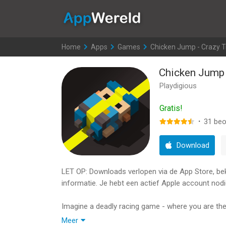
AppWereld
Home
>
Apps
>
Games
>
Chicken Jump - Crazy Tr
Chicken Jump -
Playdigious
Gratis!
·
31
beo
Download
LET OP: Downloads verlopen via de App Store, bekij
informatie. Je hebt een actief Apple account nodi
Imagine a deadly racing game - where you are the
Meer