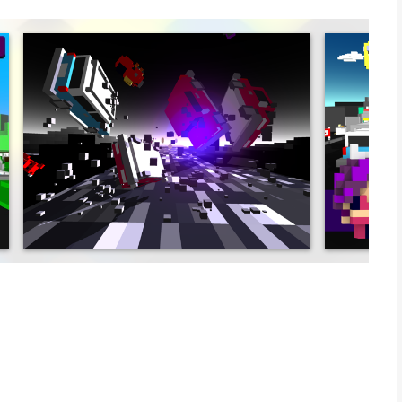
ame set in a town like no other, in which residents celebrate
ng crushed as long as you can by jumping at the right time and
ends!
e jumping festival insanity alone if you dare! Progress and
 giggling friends.
on the same screen or try to control as many players as you
e to carefully designed physics-based-humour-engine AKA
he game very accessible. Get ready to jump, jump and jump
e game modes such as high score and last man standing and
s of unlockable character classes with different special