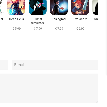
st
Dead Cells
Cultist
Teslagrad
Evoland 2
White Nig
Simulator
€ 5.99
€ 7.99
€ 7.99
€ 6.99
€ 5.99