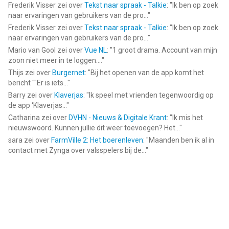
Frederik Visser
zei over
Tekst naar spraak - Talkie
: "
Ik ben op zoek
naar ervaringen van gebruikers van de pro...
"
Frederik Visser
zei over
Tekst naar spraak - Talkie
: "
Ik ben op zoek
naar ervaringen van gebruikers van de pro...
"
Mario van Gool
zei over
Vue NL
: "
1 groot drama. Account van mijn
zoon niet meer in te loggen....
"
Thijs
zei over
Burgernet
: "
Bij het openen van de app komt het
bericht ""Er is iets...
"
Barry
zei over
Klaverjas
: "
Ik speel met vrienden tegenwoordig op
de app ‘Klaverjas...
"
Catharina
zei over
DVHN - Nieuws & Digitale Krant
: "
Ik mis het
nieuwswoord. Kunnen jullie dit weer toevoegen? Het...
"
sara
zei over
FarmVille 2: Het boerenleven
: "
Maanden ben ik al in
contact met Zynga over valsspelers bij de...
"