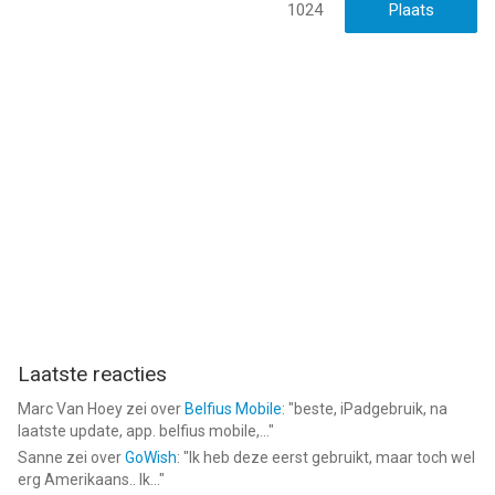
1024
Laatste reacties
Marc Van Hoey
zei over
Belfius Mobile
: "
beste, iPadgebruik, na
laatste update, app. belfius mobile,...
"
Sanne
zei over
GoWish
: "
Ik heb deze eerst gebruikt, maar toch wel
erg Amerikaans.. Ik...
"