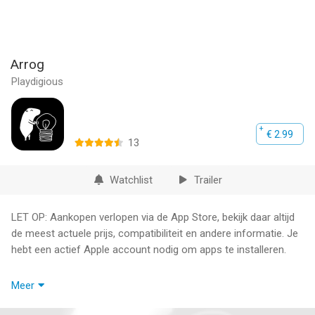
Arrog
Playdigious
€ 2.99
13
Watchlist
Trailer
LET OP: Aankopen verlopen via de App Store, bekijk daar altijd
de meest actuele prijs, compatibiliteit en andere informatie. Je
hebt een actief Apple account nodig om apps te installeren.
Help a man travel through his dreams, as he must learn to
Meer
accept his own death.