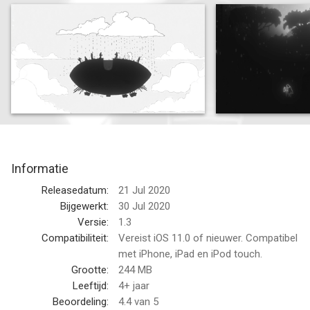
Arrog is an enigmatic puzzle adventure game featuring hand-
drawn art and set in a black-and-white world with color
accents.
• Playtime between 20-30 min
• Make sense of a bizarre world made out of traditional
animations and portrayed in a unique black-and-white artstyle
in this intense narrative experience
• A hand-crafted soundtrack will accompany you as you
progress through each segment of the story
Informatie
• Discover puzzles along your journey that you will decipher
through simple interactions and logic
Releasedatum:
21 Jul 2020
• Experience another view about death and what it represents,
Bijgewerkt:
30 Jul 2020
based on Latin American folklore
Versie:
1.3
• Immerse yourself in this short but poetic tale without words
Compatibiliteit:
Vereist iOS 11.0 of nieuwer. Compatibel
met iPhone, iPad en iPod touch.
--
Grootte:
244 MB
Leeftijd:
4+ jaar
Arrog van Playdigious is een app voor iPhone, iPad en iPod
Beoordeling:
4.4
van 5