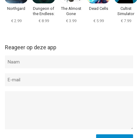
Northgard
Dungeon of
The Almost
Dead Cells
Cultist
the Endless:
Gone
Simulator
Apogee
€ 2.99
€ 8.99
€ 3.99
€ 5.99
€ 7.99
Reageer op deze app