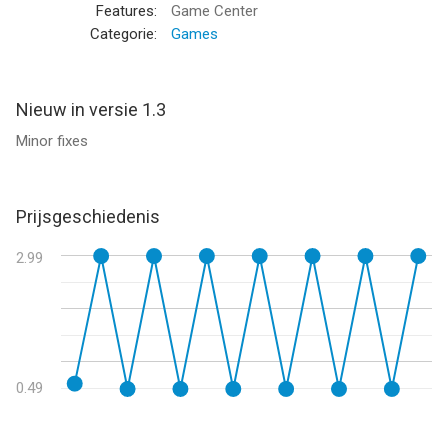
touch met iOS versie 11.0 of hoger, geschikt bevonden voor
Features:
Game Center
gebruikers met leeftijden vanaf
Categorie:
Games
4 jaar
.
Informatie voor Arrogis het laatst vergeleken op 7 Aug om
21:17.
Nieuw in versie 1.3
Minor fixes
Prijsgeschiedenis
2.99
0.49