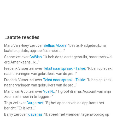
Laatste reacties
Marc Van Hoey
zei over
Belfius Mobile
: "
beste, iPadgebruik, na
laatste update, app. belfius mobile,...
"
Sanne
zei over
GoWish
: "
Ik heb deze eerst gebruikt, maar toch wel
erg Amerikaans.. Ik...
"
Frederik Visser
zei over
Tekst naar spraak - Talkie
: "
Ik ben op zoek
naar ervaringen van gebruikers van de pro...
"
Frederik Visser
zei over
Tekst naar spraak - Talkie
: "
Ik ben op zoek
naar ervaringen van gebruikers van de pro...
"
Mario van Gool
zei over
Vue NL
: "
1 groot drama. Account van mijn
zoon niet meer in te loggen....
"
Thijs
zei over
Burgernet
: "
Bij het openen van de app komt het
bericht ""Er is iets...
"
Barry
zei over
Klaverjas
: "
Ik speel met vrienden tegenwoordig op