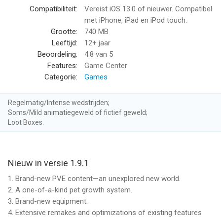
madness in this cute capy caper!
Compatibiliteit:
Vereist iOS 13.0 of nieuwer. Compatibel
met iPhone, iPad en iPod touch.
©2025 Viacom Overseas Holdings C.V. All Rights Reserved.
Grootte:
740 MB
Teenage Mutant Ninja Turtles and all related titles, logos and
Leeftijd:
12+ jaar
characters are trademarks of Viacom Overseas Holdings C.V.
Beoordeling:
4.8
van 5
Nickelodeon and all related titles and logos are trademarks of
Features:
Game Center
Viacom International Inc.
Categorie:
Games
--
Regelmatig/Intense wedstrijden;
Soms/Mild animatiegeweld of fictief geweld;
Capybara Go! van HABBY is een app voor iPhone, iPad en iPod
Loot Boxes.
touch met iOS versie 13.0 of hoger, geschikt bevonden voor
gebruikers met leeftijden vanaf
12 jaar
.
Nieuw in versie 1.9.1
Informatie voor Capybara Go!is het laatst vergeleken op 9 Aug
om 06:49.
1. Brand-new PVE content—an unexplored new world.
2. A one-of-a-kind pet growth system.
3. Brand-new equipment.
4. Extensive remakes and optimizations of existing features