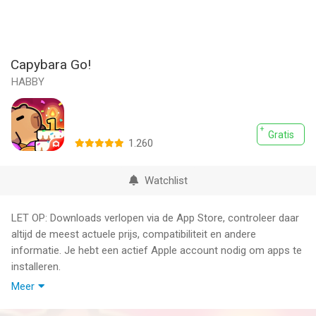
Capybara Go!
HABBY
Gratis
1.260
Watchlist
LET OP: Downloads verlopen via de App Store, controleer daar
altijd de meest actuele prijs, compatibiliteit en andere
informatie. Je hebt een actief Apple account nodig om apps te
installeren.
Meer
Love capybaras so much you want to play as one? Get ready
to embark on a whimsical adventure with a bunch of furry,