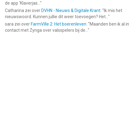
de app ‘Klaverjas...
"
Catharina
zei over
DVHN - Nieuws & Digitale Krant
: "
Ik mis het
nieuwswoord. Kunnen jullie dit weer toevoegen? Het...
"
sara
zei over
FarmVille 2: Het boerenleven
: "
Maanden ben ik al in
contact met Zynga over valsspelers bij de...
"