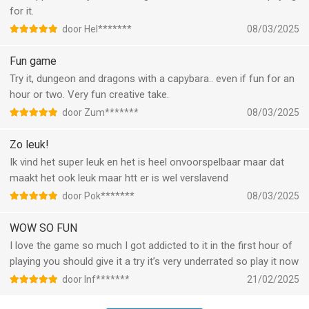
for it.
door Hel*******
08/03/2025
Fun game
Try it, dungeon and dragons with a capybara.. even if fun for an
hour or two. Very fun creative take.
door Zum*******
08/03/2025
Zo leuk!
Ik vind het super leuk en het is heel onvoorspelbaar maar dat
maakt het ook leuk maar htt er is wel verslavend
door Pok*******
08/03/2025
WOW SO FUN
I love the game so much I got addicted to it in the first hour of
playing you should give it a try it’s very underrated so play it now
door Inf*******
21/02/2025