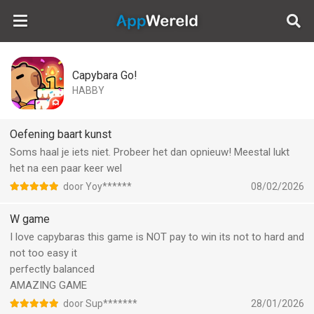
AppWereld
Capybara Go!
HABBY
Oefening baart kunst
Soms haal je iets niet. Probeer het dan opnieuw! Meestal lukt
het na een paar keer wel
door Yoy******
08/02/2026
W game
I love capybaras this game is NOT pay to win its not to hard and
not too easy it
perfectly balanced
AMAZING GAME
door Sup*******
28/01/2026