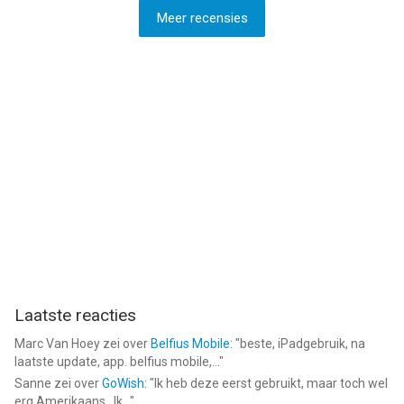
Meer recensies
Laatste reacties
Marc Van Hoey
zei over
Belfius Mobile
: "
beste, iPadgebruik, na
laatste update, app. belfius mobile,...
"
Sanne
zei over
GoWish
: "
Ik heb deze eerst gebruikt, maar toch wel
erg Amerikaans.. Ik...
"