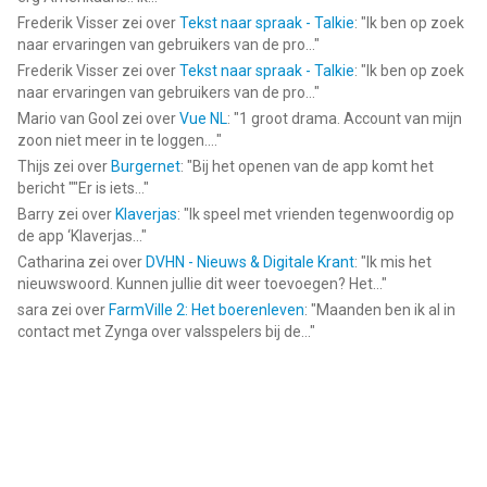
Frederik Visser
zei over
Tekst naar spraak - Talkie
: "
Ik ben op zoek
naar ervaringen van gebruikers van de pro...
"
Frederik Visser
zei over
Tekst naar spraak - Talkie
: "
Ik ben op zoek
naar ervaringen van gebruikers van de pro...
"
Mario van Gool
zei over
Vue NL
: "
1 groot drama. Account van mijn
zoon niet meer in te loggen....
"
Thijs
zei over
Burgernet
: "
Bij het openen van de app komt het
bericht ""Er is iets...
"
Barry
zei over
Klaverjas
: "
Ik speel met vrienden tegenwoordig op
de app ‘Klaverjas...
"
Catharina
zei over
DVHN - Nieuws & Digitale Krant
: "
Ik mis het
nieuwswoord. Kunnen jullie dit weer toevoegen? Het...
"
sara
zei over
FarmVille 2: Het boerenleven
: "
Maanden ben ik al in
contact met Zynga over valsspelers bij de...
"