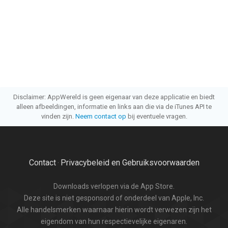
Disclaimer: AppWereld is geen eigenaar van deze applicatie en biedt
alleen afbeeldingen, informatie en links aan die via de iTunes API te
vinden zijn.
Neem contact op
bij eventuele vragen.
Contact
Privacybeleid en Gebruiksvoorwaarden
·
Downloads verlopen via de App Store.
Deze site is niet gesponsord of onderdeel van Apple, Inc.
Alle handelsmerken waarnaar hierin wordt verwezen zijn het
eigendom van hun respectievelijke eigenaren.