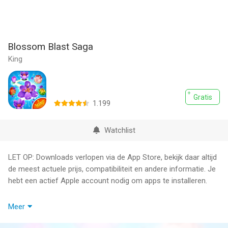
Blossom Blast Saga
King
Gratis
1.199
Watchlist
LET OP: Downloads verlopen via de App Store, bekijk daar altijd
de meest actuele prijs, compatibiliteit en andere informatie. Je
hebt een actief Apple account nodig om apps te installeren.
Blossom Blast Saga, een nieuw spel van de makers van Candy
Meer
Crush Saga en Farm Heroes Saga!