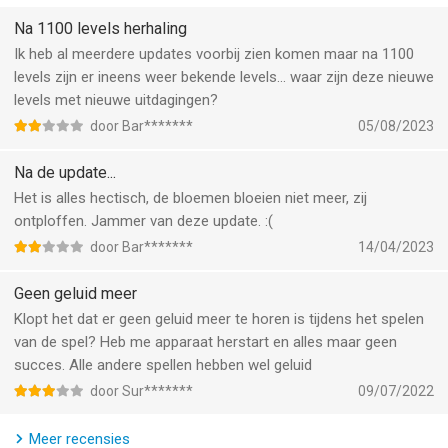
*Grote knoppen-modus: combineer een grote knop met een
reeks knoppen van dezelfde kleur of laat bloemen bloeien
Na 1100 levels herhaling
naast een grote knop. Als de teller op nul staat, knalt de knop!
Ik heb al meerdere updates voorbij zien komen maar na 1100
*Verzamel bloemen-modus: laat achtereenvolgens bloemen
levels zijn er ineens weer bekende levels... waar zijn deze nieuwe
met bepaalde kleuren bloeien.
levels met nieuwe uitdagingen?
● Eenvoudig en leuk om te spelen, maar lastig om helemaal
door Bar*******
05/08/2023
onder de knie te krijgen
● Klassementen om je vrienden en concurrenten in de gaten te
Na de update...
houden!
Het is alles hectisch, de bloemen bloeien niet meer, zij
• Eenvoudige synchronisatie van het spel op verschillende
ontploffen. Jammer van deze update. :(
apparaten en volledige spelfuncties ontgrendelen als je een
door Bar*******
14/04/2023
internetverbinding hebt
Geen geluid meer
Ben je al fan van Blossom Blast Saga? Vind ons leuk op
Klopt het dat er geen geluid meer te horen is tijdens het spelen
Facebook of volg ons via Twitter voor het laatste nieuws:
van de spel? Heb me apparaat herstart en alles maar geen
facebook.com/BlossomBlastSaga
succes. Alle andere spellen hebben wel geluid
twitter.com/blossomblast
door Sur*******
09/07/2022
Ten slotte willen we iedereen die Blossom Blast Saga heeft
gespeeld ENORM BEDANKEN!
Meer recensies