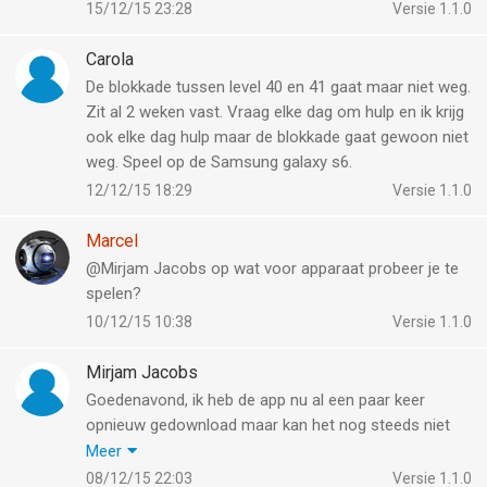
15/12/15 23:28
Versie 1.1.0
Carola
De blokkade tussen level 40 en 41 gaat maar niet weg.
Zit al 2 weken vast. Vraag elke dag om hulp en ik krijg
ook elke dag hulp maar de blokkade gaat gewoon niet
weg. Speel op de Samsung galaxy s6.
12/12/15 18:29
Versie 1.1.0
Marcel
@Mirjam Jacobs op wat voor apparaat probeer je te
spelen?
10/12/15 10:38
Versie 1.1.0
Mirjam Jacobs
Goedenavond, ik heb de app nu al een paar keer
opnieuw gedownload maar kan het nog steeds niet
spelen. Steeds wanneer ik de app aanklik verdwijnt het
Meer
net zo snel. Jammer, want het lijkt mij een leuk spel,
08/12/15 22:03
Versie 1.1.0