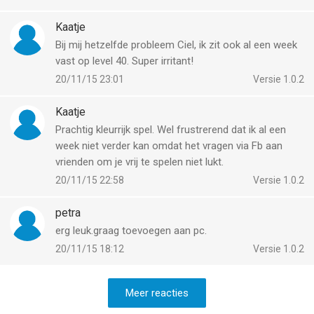
net als veel spellen die door King worden uitgegeven.
Ben benieuwd naar een mogelijke oplossing cq. tip.
Kaatje
Groet, Mirjam Jacobs
Bij mij hetzelfde probleem Ciel, ik zit ook al een week
vast op level 40. Super irritant!
20/11/15 23:01
Versie 1.0.2
Kaatje
Prachtig kleurrijk spel. Wel frustrerend dat ik al een
week niet verder kan omdat het vragen via Fb aan
vrienden om je vrij te spelen niet lukt.
20/11/15 22:58
Versie 1.0.2
petra
erg leuk.graag toevoegen aan pc.
20/11/15 18:12
Versie 1.0.2
Meer reacties