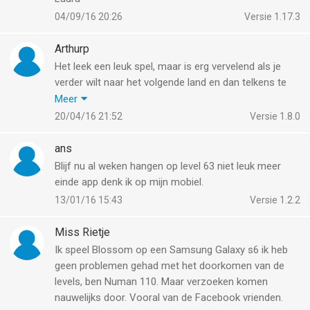
04/09/16 20:26
Versie 1.17.3
Arthurp
Het leek een leuk spel, maar is erg vervelend als je
verder wilt naar het volgende land en dan telkens te
zien krijgt dat het nog 2 dagen en 2 uur duurt voordat
Meer
het ontgrendelt word.
20/04/16 21:52
Versie 1.8.0
Dit is al een paar dagen en blijft ook zo staan. Ook het
verzoek aan vrienden werkt niet. Ze blijven wel levens
ans
sturen, maar geen hulp om over te steken. Dit
Blijf nu al weken hangen op level 63 niet leuk meer
motiveert mij dan ook niet echt om het met deze
einde app denk ik op mijn mobiel.
ergenis door te spelen. Die versperringen moeten
13/01/16 15:43
Versie 1.2.2
gewoon open gelaten net als bij alpha betty saga! dat
is overigens een geweldig spel en jammer dat er niet
Miss Rietje
meer levels zijn op het moment!
Ik speel Blossom op een Samsung Galaxy s6 ik heb
geen problemen gehad met het doorkomen van de
levels, ben Numan 110. Maar verzoeken komen
nauwelijks door. Vooral van de Facebook vrienden.