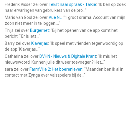
Frederik Visser
zei over
Tekst naar spraak - Talkie
: "
Ik ben op zoek
naar ervaringen van gebruikers van de pro...
"
Mario van Gool
zei over
Vue NL
: "
1 groot drama. Account van mijn
zoon niet meer in te loggen....
"
Thijs
zei over
Burgernet
: "
Bij het openen van de app komt het
bericht ""Er is iets...
"
Barry
zei over
Klaverjas
: "
Ik speel met vrienden tegenwoordig op
de app ‘Klaverjas...
"
Catharina
zei over
DVHN - Nieuws & Digitale Krant
: "
Ik mis het
nieuwswoord. Kunnen jullie dit weer toevoegen? Het...
"
sara
zei over
FarmVille 2: Het boerenleven
: "
Maanden ben ik al in
contact met Zynga over valsspelers bij de...
"