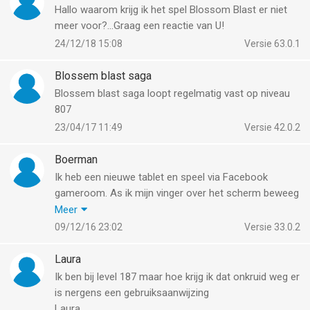
Hallo waarom krijg ik het spel Blossom Blast er niet
meer voor?...Graag een reactie van U!
24/12/18 15:08
Versie 63.0.1
Blossem blast saga
Blossem blast saga loopt regelmatig vast op niveau
807
23/04/17 11:49
Versie 42.0.2
Boerman
Ik heb een nieuwe tablet en speel via Facebook
gameroom. As ik mijn vinger over het scherm beweeg
dan verschuift ook het beeld. Telkens schuif ik het
Meer
spel buiten beeld als ik de figuren wil volgen. kan ik het
09/12/16 23:02
Versie 33.0.2
op een of andere manier stilzetten zodat ik normaal
kan spelen?
Laura
Ik ben bij level 187 maar hoe krijg ik dat onkruid weg er
is nergens een gebruiksaanwijzing
Laura