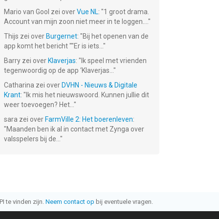
Mario van Gool
zei over
Vue NL
: "
1 groot drama.
Account van mijn zoon niet meer in te loggen....
"
Thijs
zei over
Burgernet
: "
Bij het openen van de
app komt het bericht ""Er is iets...
"
Barry
zei over
Klaverjas
: "
Ik speel met vrienden
tegenwoordig op de app ‘Klaverjas...
"
Catharina
zei over
DVHN - Nieuws & Digitale
Krant
: "
Ik mis het nieuwswoord. Kunnen jullie dit
weer toevoegen? Het...
"
sara
zei over
FarmVille 2: Het boerenleven
:
"
Maanden ben ik al in contact met Zynga over
valsspelers bij de...
"
I te vinden zijn.
Neem contact op
bij eventuele vragen.