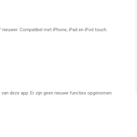
of nieuwer. Compatibel met iPhone, iPad en iPod touch.
or iPhone, iPad en iPod touch met iOS versie 5.1.1 of hoger,
n vanaf
4 jaar
.
geleken op 8 Aug om 16:56.
it van deze app. Er zijn geen nieuwe functies opgenomen.