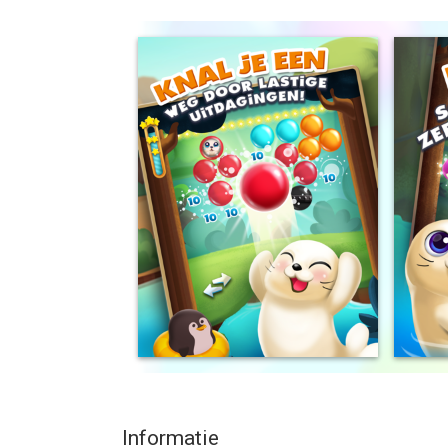
zusjes te brengen!
Verken deze nieuwe game van de makers van Cand
onderwaterruïnes tot de ijskoude noordpool!
-Er zijn meer dan 100 match-3-puzzels en heel v
-KNAL je een weg door en om 19 unieke en uitda
-POWER-UP met bubbelboosts om je een weg te kn
-VERKEN een sprankelende theetuin, de fantastisc
-DAAG je vrienden UIT op de klassementen en wo
-GRATIS TE SPELEN met GRATIS updates!
Polar Pop Mania is de coolste puzzelgame op de 
Houd er rekening mee dat je Polar Pop Mania welis
geld dingen kunt kopen. Om deze functie te verwijd
Beperkingen. Je kunt in-app-aankopen dan uitsch
Mania mogelijk koppelingen naar sociale media-di
diensten toegang tot je informatie.
Informatie