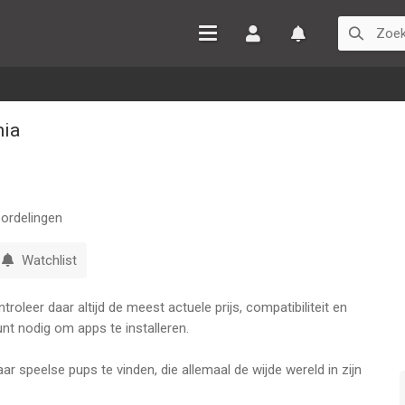
Inloggen
Watchlist
nia
ordelingen
Watchlist
oleer daar altijd de meest actuele prijs, compatibiliteit en
nt nodig om apps te installeren.
 speelse pups te vinden, die allemaal de wijde wereld in zijn
 de zeeleeuwbaby's te redden en ze bij hun broertjes en