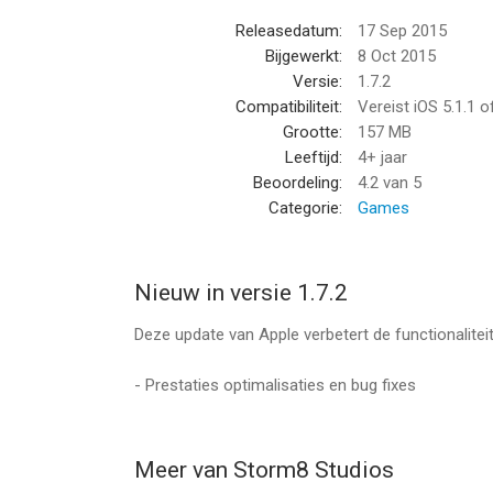
Volg Storm8 Studios!
Releasedatum:
17 Sep 2015
www.storm8-studios.com
Bijgewerkt:
8 Oct 2015
facebook.com/storm8
Versie:
1.7.2
twitter.com/storm8
Compatibiliteit:
Vereist iOS 5.1.1 
Grootte:
157 MB
--
Leeftijd:
4+ jaar
Beoordeling:
4.2
van 5
Polar Pop Mania van Storm8 Studios is een app vo
Categorie:
Games
geschikt bevonden voor gebruikers met leeftijde
Informatie voor Polar Pop Maniais het laatst ver
Nieuw in versie 1.7.2
Deze update van Apple verbetert de functionalite
- Prestaties optimalisaties en bug fixes
Meer van Storm8 Studios