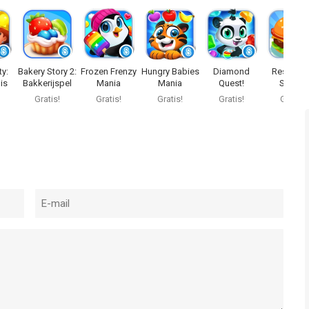
ty:
Bakery Story 2:
Frozen Frenzy
Hungry Babies
Diamond
Restaura
is
Bakkerijspel
Mania
Mania
Quest!
Story 2
Gratis!
Gratis!
Gratis!
Gratis!
Gratis!