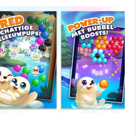
y Blast Mania en Jewel Mania, van mystieke
eel werelden om te verkennen!
gende obstakels!
allen naar de overwinning!
he oceaan van Atlantis en allerlei andere prachtige werelden!
rd de puzzelmeester!
iPhone, iPad en iPod touch. Bovendien is het GRATIS!
waar gratis kunt spelen, maar dat je in dit spel ook met echt
eren, ga je op je toestel naar de Instellingen > Algemeen >
akelen onder "Toegestane content". Daarnaast bevat Polar Pop
ensten, zoals Facebook, en heeft Storm8 Studios via dergelijke