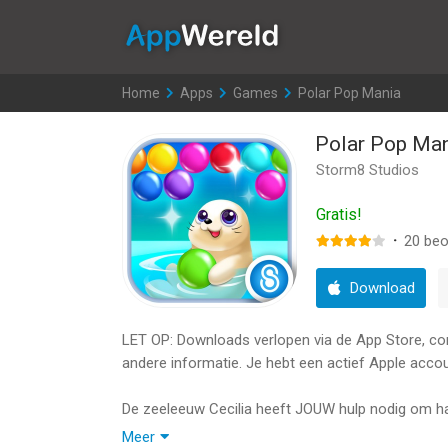
AppWereld
Home
>
Apps
>
Games
>
Polar Pop Mania
Polar Pop Ma
Storm8 Studios
Gratis!
·
20
beo
Download
LET OP: Downloads verlopen via de App Store, contr
andere informatie. Je hebt een actief Apple accou
De zeeleeuw Cecilia heeft JOUW hulp nodig om haar
gegaan! Gooi kleurige bubbels en combineer ze om
Meer