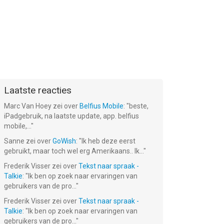
nt
Bingo Tycoon!
Fantasy Forest
Cupcake
Story HD
Mania™
Gratis!
Gratis!
Gratis!
Laatste reacties
Marc Van Hoey
zei over
Belfius Mobile
: "
beste,
iPadgebruik, na laatste update, app. belfius
mobile,...
"
Sanne
zei over
GoWish
: "
Ik heb deze eerst
gebruikt, maar toch wel erg Amerikaans.. Ik...
"
Frederik Visser
zei over
Tekst naar spraak -
Talkie
: "
Ik ben op zoek naar ervaringen van
gebruikers van de pro...
"
Frederik Visser
zei over
Tekst naar spraak -
Talkie
: "
Ik ben op zoek naar ervaringen van
gebruikers van de pro...
"