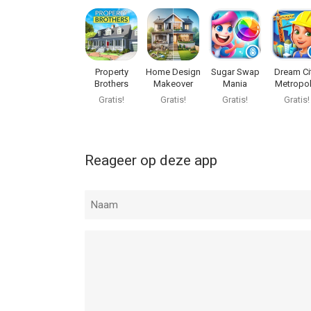
Property
Home Design
Sugar Swap
Dream Ci
Brothers
Makeover
Mania
Metropol
Home Design
Gratis!
Gratis!
Gratis!
Gratis!
Reageer op deze app