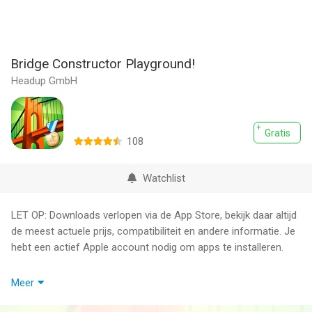
Bridge Constructor Playground!
Headup GmbH
Gratis
108
Watchlist
LET OP: Downloads verlopen via de App Store, bekijk daar altijd
de meest actuele prijs, compatibiliteit en andere informatie. Je
hebt een actief Apple account nodig om apps te installeren.
Bridge Constructor Playground biedt mensen van elke leeftijd
Meer
een introductie tot het onderwerp ‘bruggen bouwen’. Met dit
spel is het mogelijk om je creatief de vrije loop te laten – niets