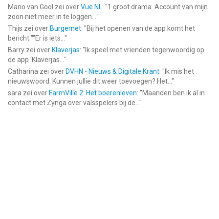
Mario van Gool
zei over
Vue NL
: "
1 groot drama. Account van mijn
zoon niet meer in te loggen....
"
Thijs
zei over
Burgernet
: "
Bij het openen van de app komt het
bericht ""Er is iets...
"
Barry
zei over
Klaverjas
: "
Ik speel met vrienden tegenwoordig op
de app ‘Klaverjas...
"
Catharina
zei over
DVHN - Nieuws & Digitale Krant
: "
Ik mis het
nieuwswoord. Kunnen jullie dit weer toevoegen? Het...
"
sara
zei over
FarmVille 2: Het boerenleven
: "
Maanden ben ik al in
contact met Zynga over valsspelers bij de...
"