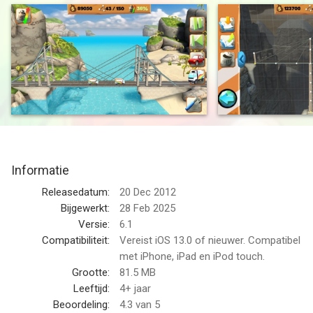
is onmogelijk. Op meer dan 30 innovatieve levels bouw je
bruggen over diepe valleien, kanalen of rivieren. Vervolgens
worden je bruggen op de proef gesteld in een stresstest om te
zien of deze het gewicht van auto’s en/of vrachtwagens
kunnen dragen.
In vergelijking met de #1 hit Bridge Constructor biedt Bridge
Constructor Playground een zelfs nog eenvoudigere inleiding
tot het spel incl. een uitgebreide introductie. Zonder een vast
budget, en met slechts minimale materiaalbeperkingen, zijn de
Informatie
mogelijkheden bijna onbegrensd: bouw en ontwerp wat er maar
in je opkomt. Hier kun je doen en laten wat je wilt en vliegt de
Releasedatum:
20 Dec 2012
tijd voorbij met creatief bruggenbouwen. Ervaren spelers zullen
Bijgewerkt:
28 Feb 2025
de uitdagingen van het nieuwe badge-systeem waarderen: voor
Versie:
6.1
elke brug kunnen 5 badges worden verdiend, waaraan bepaalde
Compatibiliteit:
Vereist iOS 13.0 of nieuwer. Compatibel
eisen zijn gesteld. Bouw bijvoorbeeld een brug, die niet meer
met iPhone, iPad en iPod touch.
dan een bepaalde belasting aankan. Dit alles, gecombineerd
Grootte:
81.5 MB
met een fris en vriendelijk uiterlijk maakt Bridge Constructor
Leeftijd:
4+ jaar
Playground een spannende en ook leerzame ervaring voor de
Beoordeling:
4.3
van 5