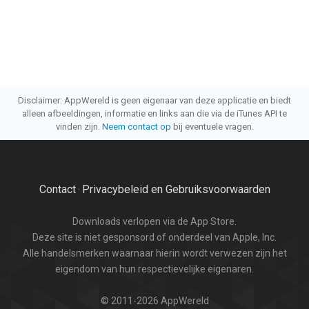
Disclaimer: AppWereld is geen eigenaar van deze applicatie en biedt
alleen afbeeldingen, informatie en links aan die via de iTunes API te
vinden zijn.
Neem contact op
bij eventuele vragen.
Contact
Privacybeleid en Gebruiksvoorwaarden
·
Downloads verlopen via de App Store.
Deze site is niet gesponsord of onderdeel van Apple, Inc.
Alle handelsmerken waarnaar hierin wordt verwezen zijn het
eigendom van hun respectievelijke eigenaren.
© 2011-2026 AppWereld