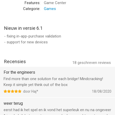
hele familie met veel spelplezier.
Features:
Game Center
Categorie:
Games
KENMERKEN:
• 32 levels
• 5 instellingen: stad, canyon, strand, bergen, heuvels
Nieuw in versie 6.1
• Kaart met alle ontgrendelde werelden/levels
- fixing in-app-purchase validation
• Uitgebreide introductie om snel bekend te raken met het spel
- support for new devices
• Nieuw badge-systeem voor beginners en ervaren spelers
• 4 soorten bouwmateriaal: hout, staal, kabels, betonpijlers
• Percentages en kleurencodering van de belasting van het
Recensies
bouwmateriaal
18
geschreven reviews
• Twee verschillende soorten belasting: auto en vrachtwagen
For the engineers
• Hoogste score per level
Find more than one solution for each bridge! Mindcracking!
• Verbinding met het game center met rangladders en
Keep it simple yet think out of the box
prestaties
• Verbinding met Facebook (screenshots en brugscores
door Haj*
18/08/2020
uploaden)
weer terug
--
eerst had ik het spel en ik vond het superleuk en nu na ongeveer