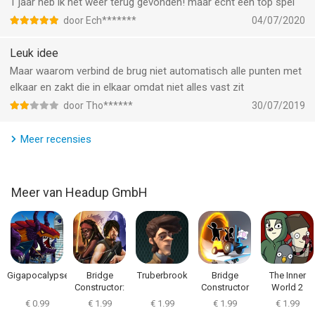
1 jaar heb ik het weer terug gevonden! maar echt een top spel
Bridge Constructor Playground! van Headup GmbH is een app
door Ech*******
04/07/2020
voor iPhone, iPad en iPod touch met iOS versie 13.0 of hoger,
geschikt bevonden voor gebruikers met leeftijden vanaf
4 jaar
.
Leuk idee
Maar waarom verbind de brug niet automatisch alle punten met
Informatie voor Bridge Constructor Playground!is het laatst
elkaar en zakt die in elkaar omdat niet alles vast zit
vergeleken op 6 Aug om 20:43.
door Tho******
30/07/2019
Meer recensies
Meer van Headup GmbH
Gigapocalypse
Bridge
Truberbrook
Bridge
The Inner
Constructor:
Constructor
World 2
TWD
Portal
€ 0.99
€ 1.99
€ 1.99
€ 1.99
€ 1.99