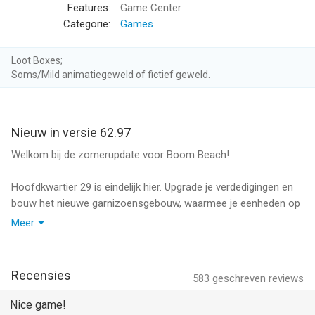
kun je je basis upgraden en beter tegen vijandelijke aanvallen
Features:
Game Center
bewapenen.
Categorie:
Games
- Verken een reusachtige, tropische eilandengroep en ontdek
de mysterieuze kracht van de levenskristallen.
Loot Boxes;
- Neem het op tegen de angstaanjagende eindbazen van de
Soms/Mild animatiegeweld of fictief geweld.
Zwarte garde en ontdek hun kwaadaardige plannen.
- Sluit je aan bij andere spelers om een onstuitbare
gevechtsgroep op te richten waarmee je
Nieuw in versie 62.97
samenwerkingsmissies uitvoert.
Welkom bij de zomerupdate voor Boom Beach!
Opmerking: er is een netwerkverbinding vereist om te kunnen
spelen.
Hoofdkwartier 29 is eindelijk hier. Upgrade je verdedigingen en
bouw het nieuwe garnizoensgebouw, waarmee je eenheden op
Richtlijn voor ouders:
patrouille kunt zetten om je basis te beschermen tegen
Meer
http://www.supercell.net/parents
aanvallen.
Privacybeleid:
De sergeanten worden aangevuld door Freja Rydgaard, een
Recensies
583
geschreven reviews
http://www.supercell.net/privacy-policy/
nieuwe lasersoldate-leider.
Nice game!