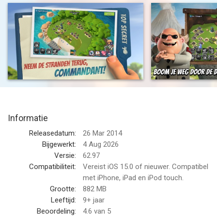
In deze ongeëvenaarde, strategische vechtgame moet je slim
én sterk zijn om kans te maken tegen de Zwarte garde. Val
vijandelijke basissen aan om onderdrukte eilandbewoners te
bevrijden en ontgrendel de geheimen van dit tropische paradijs.
Richt een gevechtsgroep op met spelers uit de hele wereld en
neem het samen op tegen de vijand. Verken, bedenk een
strijdplan en bestorm het strand in BOOM BEACH!
Boom Beach is gratis te downloaden en te spelen, maar
Informatie
sommige spelitems kun je ook met echt geld kopen
(waaronder willekeurige items). Als je geen spelitems wilt
Releasedatum:
26 Mar 2014
kopen met echt geld, schakel in-app aankopen dan uit via de
Bijgewerkt:
4 Aug 2026
instellingen van je apparaat.
Versie:
62.97
Compatibiliteit:
Vereist iOS 15.0 of nieuwer. Compatibel
KENMERKEN
met iPhone, iPad en iPod touch.
- Speel met miljoenen andere spelers en val honderden
Grootte:
882 MB
vijandelijke basissen aan op zoek naar buit.
Leeftijd:
9+ jaar
- Vecht om de controle over kostbare grondstoffen. Hiermee
Beoordeling:
4.6
van 5