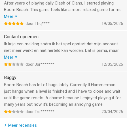
Algemene voorwaarden:
Spelers hebben een nieuwe avatarpagina, waar ze hun
After years of playing daily Clash of Clans, I started playing
http://www.supercell.net/terms-of-service/
voortgang kunnen bekijken en checken hoe andere spelers het
Boom Beach. This game feels like a more relaxed game for me
doen.
to play when I want to play. There is no extreme pressure to
Meer
--
play for hours every day like in Clash of Clans.
door Thq****
19/05/2026
Veel Boom Beach-plezier!
Keep this game going, Supercell!
Boom Beach van Supercell is een app voor iPhone, iPad en
Contact opnemen
iPod touch met iOS versie 15.0 of hoger, geschikt bevonden
Ik krijg een melding zodra ik het spel opstart dat mijn account
voor gebruikers met leeftijden vanaf
9 jaar
.
niet meer werkt en niet herteld kan worden. Dat is prima, maar
hoe kan ik opnieuw inloggen? Account aanmaken moet in het
Meer
Informatie voor Boom Beachis het laatst vergeleken op 7 Aug
spel, waar ik niet in kom en op jullie site is kun je ook alleen
door Jor*******
12/05/2026
om 16:13.
inloggen als je een werkende account hebt. Graag een
oplossing!
Buggy
Boom Beach has lot of bugs lately. Currently lt.Hammerman
just hangs when a level is finished and I have to close and wait
until the game resets. A shame because I enjoyed playing it for
many years but now it's becoming an annoying game.
door Tro*******
20/04/2026
Meer recensies