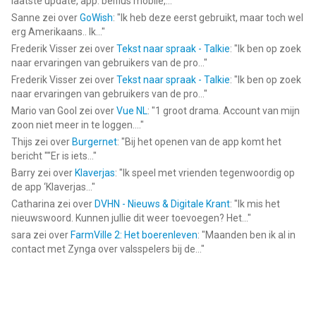
laatste update, app. belfius mobile,...
"
Sanne
zei over
GoWish
: "
Ik heb deze eerst gebruikt, maar toch wel
erg Amerikaans.. Ik...
"
Frederik Visser
zei over
Tekst naar spraak - Talkie
: "
Ik ben op zoek
naar ervaringen van gebruikers van de pro...
"
Frederik Visser
zei over
Tekst naar spraak - Talkie
: "
Ik ben op zoek
naar ervaringen van gebruikers van de pro...
"
Mario van Gool
zei over
Vue NL
: "
1 groot drama. Account van mijn
zoon niet meer in te loggen....
"
Thijs
zei over
Burgernet
: "
Bij het openen van de app komt het
bericht ""Er is iets...
"
Barry
zei over
Klaverjas
: "
Ik speel met vrienden tegenwoordig op
de app ‘Klaverjas...
"
Catharina
zei over
DVHN - Nieuws & Digitale Krant
: "
Ik mis het
nieuwswoord. Kunnen jullie dit weer toevoegen? Het...
"
sara
zei over
FarmVille 2: Het boerenleven
: "
Maanden ben ik al in
contact met Zynga over valsspelers bij de...
"