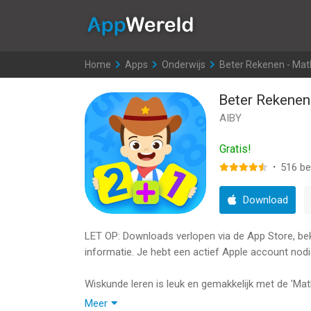
AppWereld
Home
>
Apps
>
Onderwijs
>
Beter Rekenen - Mat
Beter Rekenen
AIBY
Gratis!
·
516
be
Download
LET OP: Downloads verlopen via de App Store, bekij
informatie. Je hebt een actief Apple account nodi
Wiskunde leren is leuk en gemakkelijk met de 'Mat
interactief leerspel
Meer