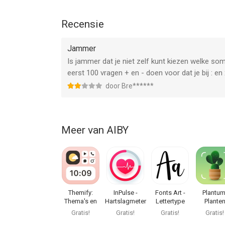
Informatie voor Beter Rekenen - Math Clubis het 
Recensie
Jammer
Is jammer dat je niet zelf kunt kiezen welke som
eerst 100 vragen + en - doen voor dat je bij : en x 
door Bre******
Meer van AIBY
Themify:
InPulse -
Fonts Art -
Plantum
Thema's en
Hartslagmeter
Lettertype
Plante
app-iconen
herkenn
Gratis!
Gratis!
Gratis!
Gratis!