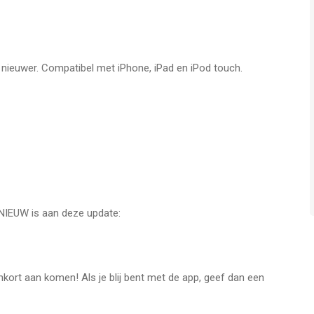
erde abonnement
rd worden en de automatische vernieuwing kan na de aankoop
de gebruiker
zal vervallen wanneer de gebruiker een abonnement koopt
f nieuwer. Compatibel met iPhone, iPad en iPod touch.
3 dagen
 van 3 dagen
ath/terms/
tenondersteuningsformulier op
 NIEUW is aan deze update:
or iPhone, iPad en iPod touch met iOS versie 11.0 of hoger,
nkort aan komen! Als je blij bent met de app, geef dan een
n vanaf
4 jaar
.