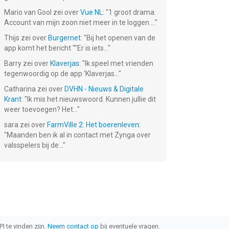
Mario van Gool
zei over
Vue NL
: "
1 groot drama.
Account van mijn zoon niet meer in te loggen....
"
Thijs
zei over
Burgernet
: "
Bij het openen van de
app komt het bericht ""Er is iets...
"
Barry
zei over
Klaverjas
: "
Ik speel met vrienden
tegenwoordig op de app ‘Klaverjas...
"
Catharina
zei over
DVHN - Nieuws & Digitale
Krant
: "
Ik mis het nieuwswoord. Kunnen jullie dit
weer toevoegen? Het...
"
sara
zei over
FarmVille 2: Het boerenleven
:
"
Maanden ben ik al in contact met Zynga over
valsspelers bij de...
"
I te vinden zijn.
Neem contact op
bij eventuele vragen.