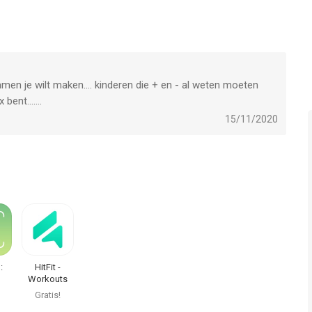
laatst vergeleken op 6 Aug om 10:56.
men je wilt maken.... kinderen die + en - al weten moeten
bent.......
15/11/2020
:
HitFit -
n
Workouts
en
voor thuis
Gratis!