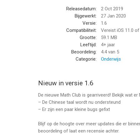
periode. De kosten hangen af van het geselecte
Releasedatum:
2 Oct 2019
• Inschrijvingen kunnen door de gebruiker behee
Bijgewerkt:
27 Jan 2020
stopgezet worden via de Accountinstellingen van 
Versie:
1.6
• Eventueel ongebruikt deel van de gratis proef 
Compatibiliteit:
Vereist iOS 11.0 o
Grootte:
59.1 MB
De volgende abonnementen zijn beschikbaar:
Leeftijd:
4+ jaar
– Abonnement voor 1 week met proefversie van 
Beoordeling:
4.4
van 5
– Abonnement voor 12 maanden met proefversie
Categorie:
Onderwijs
Privacybeleid: https://freeplay.mobi/math/privacy/
Gebruikersvoorwaarden: https://freeplay.mobi/m
Nieuw in versie 1.6
Gebruik voor vragen of meer informatie ons klan
https://freeplay.mobi/math/support/
De nieuwe Math Club is gearriveerd! Bekijk wat er
– De Chinese taal wordt nu ondersteund
--
– Er zijn een paar kleine bugs gefixt
Beter Rekenen - Math Club van AIBY is een app vo
Blijf op de hoogte over meer updates die er binne
geschikt bevonden voor gebruikers met leeftijde
beoordeling of laat een recensie achter.