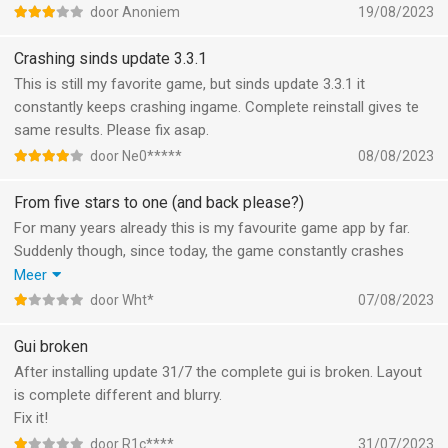
crashlytics in AdGuard hoping it would signal the developers.
door Anoniem
19/08/2023
Instead all my settings, ad-free purchase, high scores and
badges are gone. None of the settings can be saved anymore
Crashing sinds update 3.3.1
and the app now always starts with the tutorial and crash.
This is still my favorite game, but sinds update 3.3.1 it
Please rollback the update.
constantly keeps crashing ingame. Complete reinstall gives te
same results. Please fix asap.
door Ne0*****
08/08/2023
From five stars to one (and back please?)
For many years already this is my favourite game app by far.
Suddenly though, since today, the game constantly crashes
within 30 secs and thus has become impossible to play. I’ve got
Meer
1Blocker running in the back (blocking in-app-trackers), but that
door Wht*
07/08/2023
never caused any conflict with Classic before: please fix the
bug so I can award five stars again to this aweaome game.
Gui broken
Thank you!
After installing update 31/7 the complete gui is broken. Layout
is complete different and blurry.
Fix it!
door R1c****
31/07/2023