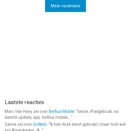
Meer recensies
Laatste reacties
Marc Van Hoey
zei over
Belfius Mobile
: "
beste, iPadgebruik, na
laatste update, app. belfius mobile,...
"
Sanne
zei over
GoWish
: "
Ik heb deze eerst gebruikt, maar toch wel
erg Amerikaans.. Ik...
"