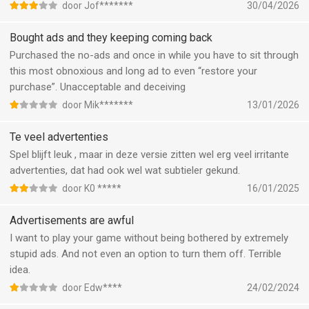
You have to sit through 4 ads just to get to settings or restore
door Jof*******
30/04/2026
the purchase.
Bought ads and they keeping coming back
Purchased the no-ads and once in while you have to sit through
this most obnoxious and long ad to even “restore your
purchase”. Unacceptable and deceiving
door Mik*******
13/01/2026
Te veel advertenties
Spel blijft leuk , maar in deze versie zitten wel erg veel irritante
advertenties, dat had ook wel wat subtieler gekund.
door K0 *****
16/01/2025
Advertisements are awful
I want to play your game without being bothered by extremely
stupid ads. And not even an option to turn them off. Terrible
idea.
door Edw****
24/02/2024