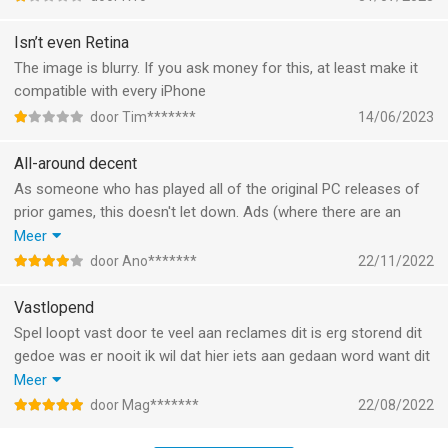
Isn’t even Retina
The image is blurry. If you ask money for this, at least make it
compatible with every iPhone
door Tim*******
14/06/2023
All-around decent
As someone who has played all of the original PC releases of
prior games, this doesn't let down. Ads (where there are an
unnecessary amount of) can thankfully be avoided by turning
Meer
on airplane mode. One thing I am missing though is quests
door Ano*******
22/11/2022
(collection of extra challenges), which was my favorite part of
bejeweled 3.
Vastlopend
Spel loopt vast door te veel aan reclames dit is erg storend dit
gedoe was er nooit ik wil dat hier iets aan gedaan word want dit
is me favoriete spel en ik ga t niet spelen als dit bij elke level en
Meer
elke knop die ik druk een advertendie reclame tussen komt die ik
door Mag*******
22/08/2022
niet normaal kan weg drukken zonder dat de spel crashed!