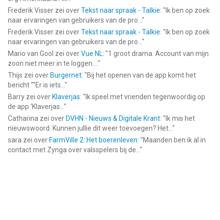
Frederik Visser
zei over
Tekst naar spraak - Talkie
: "
Ik ben op zoek
naar ervaringen van gebruikers van de pro...
"
Frederik Visser
zei over
Tekst naar spraak - Talkie
: "
Ik ben op zoek
naar ervaringen van gebruikers van de pro...
"
Mario van Gool
zei over
Vue NL
: "
1 groot drama. Account van mijn
zoon niet meer in te loggen....
"
Thijs
zei over
Burgernet
: "
Bij het openen van de app komt het
bericht ""Er is iets...
"
Barry
zei over
Klaverjas
: "
Ik speel met vrienden tegenwoordig op
de app ‘Klaverjas...
"
Catharina
zei over
DVHN - Nieuws & Digitale Krant
: "
Ik mis het
nieuwswoord. Kunnen jullie dit weer toevoegen? Het...
"
sara
zei over
FarmVille 2: Het boerenleven
: "
Maanden ben ik al in
contact met Zynga over valsspelers bij de...
"