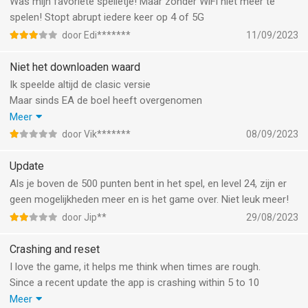
Was mijn favoriete spelletje! Maar zonder WiFi niet meer te
spelen! Stopt abrupt iedere keer op 4 of 5G
door Edi*******
11/09/2023
Niet het downloaden waard
Ik speelde altijd de clasic versie
Maar sinds EA de boel heeft overgenomen
Is het waardeloos en wordt je doorgestuurd naar de appstore
Meer
om een andere app met reclame te downloaden
door Vik*******
08/09/2023
Waardeloos
Update
Als je boven de 500 punten bent in het spel, en level 24, zijn er
geen mogelijkheden meer en is het game over. Niet leuk meer!
door Jip**
29/08/2023
Crashing and reset
I love the game, it helps me think when times are rough.
Since a recent update the app is crashing within 5 to 10
seconds. It is impossible to play. What's worse, I enabled
Meer