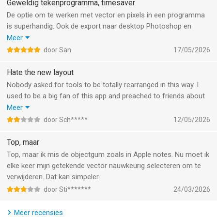
kleuren tegelijk te schilderen.
Geweldig tekenprogramma, timesaver
• Bewegingstools – Je voegt net zo gemakkelijk beweging aan
De optie om te werken met vector en pixels in een programma
je illustraties toe als je een lijn tekent. Maak een animatie met
is superhandig. Ook de export naar desktop Photoshop en
frame-voor-frame-bewegingen of bewegingspaden voor een
illustrator is voor mij een enorme timesaver. Daarnaast zijn er
Meer
GIF of MP4-filmbestand.
veel brushes beschikbaar waar je volop mee kan
door San
17/05/2026
• Timelapse – Exporteer een video die de creatie van je
experimenteren en die je kan aanpassen naar je eigen wensen.
illustratie van begin tot eind laat zien.
Werken met foto’s als referentie werkt ook geweldig.
Hate the new layout
• Toverstaf, uitvloeien en vrije transformatie – Selecteer
Nobody asked for tools to be totally rearranged in this way. I
eenvoudig je illustratie met de toverstaf en gebruik Uitvloeien
used to be a big fan of this app and preached to friends about
en andere vrije transformaties om objecten te veranderen.
it. And now I find it unusable with this change. At lease give us
Meer
• Trainingscontent – Verbeter je vaardigheden met
the option to use the old layout instead of relearning the whole
door Sch*****
12/05/2026
stapsgewijze tutorials en ingebouwde videotutorials.
workflow
• Tekenhulpmiddelen – Volg met een penseel de rand van een
Top, maar
liniaal, cirkel, vierkant of veelhoek of vul de binnen- of
Top, maar ik mis de objectgum zoals in Apple notes. Nu moet ik
buitenkant van een vorm.
elke keer mijn getekende vector nauwkeurig selecteren om te
• Hulplijnen en rasters – Lijn je illustratie eenvoudig uit en creëer
verwijderen. Dat kan simpeler
perspectiefrasters op basis van een geïmporteerde foto.
• Deel je illustraties – Exporteer ze onder andere als PNG-, JPG-
door Sti*******
24/03/2026
of gelaagde PSD-bestanden.
• Naadloze integratie met Photoshop en Illustrator – Open
Meer recensies