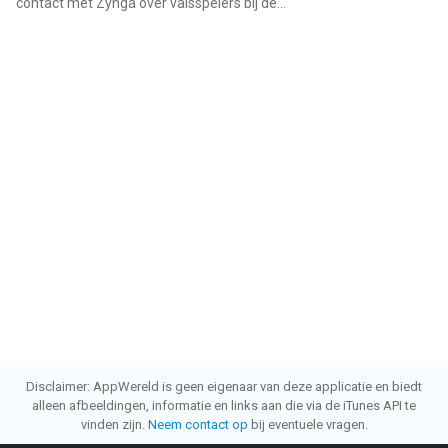
contact met Zynga over valsspelers bij de...
"
Disclaimer: AppWereld is geen eigenaar van deze applicatie en biedt
alleen afbeeldingen, informatie en links aan die via de iTunes API te
vinden zijn.
Neem contact op
bij eventuele vragen.