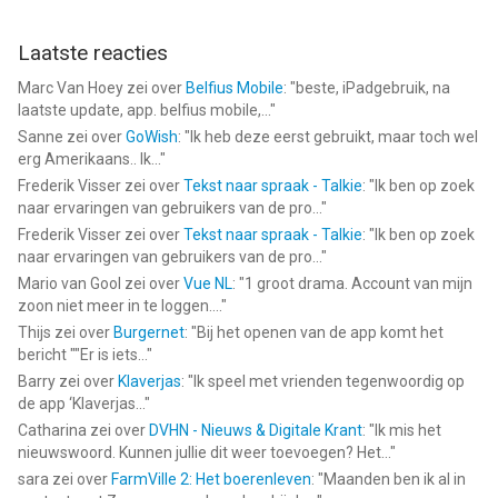
Laatste reacties
Marc Van Hoey
zei over
Belfius Mobile
: "
beste, iPadgebruik, na
laatste update, app. belfius mobile,...
"
Sanne
zei over
GoWish
: "
Ik heb deze eerst gebruikt, maar toch wel
erg Amerikaans.. Ik...
"
Frederik Visser
zei over
Tekst naar spraak - Talkie
: "
Ik ben op zoek
naar ervaringen van gebruikers van de pro...
"
Frederik Visser
zei over
Tekst naar spraak - Talkie
: "
Ik ben op zoek
naar ervaringen van gebruikers van de pro...
"
Mario van Gool
zei over
Vue NL
: "
1 groot drama. Account van mijn
zoon niet meer in te loggen....
"
Thijs
zei over
Burgernet
: "
Bij het openen van de app komt het
bericht ""Er is iets...
"
Barry
zei over
Klaverjas
: "
Ik speel met vrienden tegenwoordig op
de app ‘Klaverjas...
"
Catharina
zei over
DVHN - Nieuws & Digitale Krant
: "
Ik mis het
nieuwswoord. Kunnen jullie dit weer toevoegen? Het...
"
sara
zei over
FarmVille 2: Het boerenleven
: "
Maanden ben ik al in