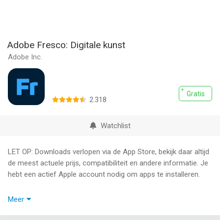
Adobe Fresco: Digitale kunst
Adobe Inc.
Gratis
2.318
Watchlist
LET OP: Downloads verlopen via de App Store, bekijk daar altijd
de meest actuele prijs, compatibiliteit en andere informatie. Je
hebt een actief Apple account nodig om apps te installeren.
Adobe Fresco is een gratis teken- en schilderapp voor digitale
Meer
kunstenaars. Fresco is ontwikkeld voor de iPad en iPhone, is
compatibel met de Apple Pencil Pro en biedt verschillende