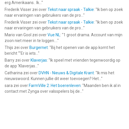
erg Amerikaans.. Ik...
"
Frederik Visser
zei over
Tekst naar spraak - Talkie
: "
Ik ben op zoek
naar ervaringen van gebruikers van de pro...
"
Frederik Visser
zei over
Tekst naar spraak - Talkie
: "
Ik ben op zoek
naar ervaringen van gebruikers van de pro...
"
Mario van Gool
zei over
Vue NL
: "
1 groot drama. Account van mijn
zoon niet meer in te loggen....
"
Thijs
zei over
Burgernet
: "
Bij het openen van de app komt het
bericht ""Er is iets...
"
Barry
zei over
Klaverjas
: "
Ik speel met vrienden tegenwoordig op
de app ‘Klaverjas...
"
Catharina
zei over
DVHN - Nieuws & Digitale Krant
: "
Ik mis het
nieuwswoord. Kunnen jullie dit weer toevoegen? Het...
"
sara
zei over
FarmVille 2: Het boerenleven
: "
Maanden ben ik al in
contact met Zynga over valsspelers bij de...
"