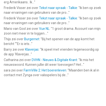
erg Amerikaans.. Ik...
"
Frederik Visser
zei over
Tekst naar spraak - Talkie
: "
Ik ben op zoek
naar ervaringen van gebruikers van de pro...
"
Frederik Visser
zei over
Tekst naar spraak - Talkie
: "
Ik ben op zoek
naar ervaringen van gebruikers van de pro...
"
Mario van Gool
zei over
Vue NL
: "
1 groot drama. Account van mijn
zoon niet meer in te loggen....
"
Thijs
zei over
Burgernet
: "
Bij het openen van de app komt het
bericht ""Er is iets...
"
Barry
zei over
Klaverjas
: "
Ik speel met vrienden tegenwoordig op
de app ‘Klaverjas...
"
Catharina
zei over
DVHN - Nieuws & Digitale Krant
: "
Ik mis het
nieuwswoord. Kunnen jullie dit weer toevoegen? Het...
"
sara
zei over
FarmVille 2: Het boerenleven
: "
Maanden ben ik al in
contact met Zynga over valsspelers bij de...
"