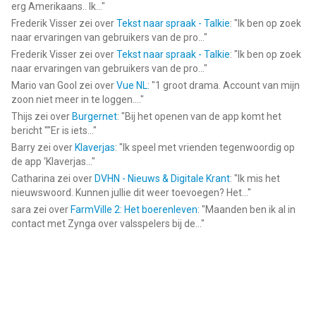
erg Amerikaans.. Ik...
"
Frederik Visser
zei over
Tekst naar spraak - Talkie
: "
Ik ben op zoek
naar ervaringen van gebruikers van de pro...
"
Frederik Visser
zei over
Tekst naar spraak - Talkie
: "
Ik ben op zoek
naar ervaringen van gebruikers van de pro...
"
Mario van Gool
zei over
Vue NL
: "
1 groot drama. Account van mijn
zoon niet meer in te loggen....
"
Thijs
zei over
Burgernet
: "
Bij het openen van de app komt het
bericht ""Er is iets...
"
Barry
zei over
Klaverjas
: "
Ik speel met vrienden tegenwoordig op
de app ‘Klaverjas...
"
Catharina
zei over
DVHN - Nieuws & Digitale Krant
: "
Ik mis het
nieuwswoord. Kunnen jullie dit weer toevoegen? Het...
"
sara
zei over
FarmVille 2: Het boerenleven
: "
Maanden ben ik al in
contact met Zynga over valsspelers bij de...
"