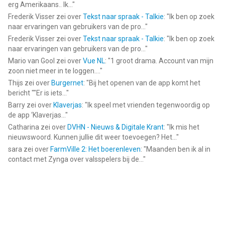
erg Amerikaans.. Ik...
"
Frederik Visser
zei over
Tekst naar spraak - Talkie
: "
Ik ben op zoek
naar ervaringen van gebruikers van de pro...
"
Frederik Visser
zei over
Tekst naar spraak - Talkie
: "
Ik ben op zoek
naar ervaringen van gebruikers van de pro...
"
Mario van Gool
zei over
Vue NL
: "
1 groot drama. Account van mijn
zoon niet meer in te loggen....
"
Thijs
zei over
Burgernet
: "
Bij het openen van de app komt het
bericht ""Er is iets...
"
Barry
zei over
Klaverjas
: "
Ik speel met vrienden tegenwoordig op
de app ‘Klaverjas...
"
Catharina
zei over
DVHN - Nieuws & Digitale Krant
: "
Ik mis het
nieuwswoord. Kunnen jullie dit weer toevoegen? Het...
"
sara
zei over
FarmVille 2: Het boerenleven
: "
Maanden ben ik al in
contact met Zynga over valsspelers bij de...
"