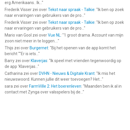
erg Amerikaans.. Ik...
"
Frederik Visser
zei over
Tekst naar spraak - Talkie
: "
Ik ben op zoek
naar ervaringen van gebruikers van de pro...
"
Frederik Visser
zei over
Tekst naar spraak - Talkie
: "
Ik ben op zoek
naar ervaringen van gebruikers van de pro...
"
Mario van Gool
zei over
Vue NL
: "
1 groot drama. Account van mijn
zoon niet meer in te loggen....
"
Thijs
zei over
Burgernet
: "
Bij het openen van de app komt het
bericht ""Er is iets...
"
Barry
zei over
Klaverjas
: "
Ik speel met vrienden tegenwoordig op
de app ‘Klaverjas...
"
Catharina
zei over
DVHN - Nieuws & Digitale Krant
: "
Ik mis het
nieuwswoord. Kunnen jullie dit weer toevoegen? Het...
"
sara
zei over
FarmVille 2: Het boerenleven
: "
Maanden ben ik al in
contact met Zynga over valsspelers bij de...
"