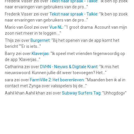
Frederik Visser
zei over
Tekst naar spraak - Talkie
: "
Ik ben op zoek
naar ervaringen van gebruikers van de pro...
"
Frederik Visser
zei over
Tekst naar spraak - Talkie
: "
Ik ben op zoek
naar ervaringen van gebruikers van de pro...
"
Mario van Gool
zei over
Vue NL
: "
1 groot drama. Account van mijn
zoon niet meer in te loggen....
"
Thijs
zei over
Burgernet
: "
Bij het openen van de app komt het
bericht ""Er is iets...
"
Barry
zei over
Klaverjas
: "
Ik speel met vrienden tegenwoordig op
de app ‘Klaverjas...
"
Catharina
zei over
DVHN - Nieuws & Digitale Krant
: "
Ik mis het
nieuwswoord. Kunnen jullie dit weer toevoegen? Het...
"
sara
zei over
FarmVille 2: Het boerenleven
: "
Maanden ben ik al in
contact met Zynga over valsspelers bij de...
"
Aahil khan Aahil khan
zei over
Subway Surfers Tag
: "
Uhhcgdogv
"