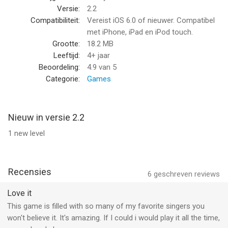
--
Versie:
2.2
Compatibiliteit:
Vereist iOS 6.0 of nieuwer. Compatibel
Zanger Quiz - Muziek, erachter te komen wie is de
met iPhone, iPad en iPod touch.
beroemdheid! van guillaume coulbaux is een app voor iPhone,
Grootte:
18.2 MB
iPad en iPod touch met iOS versie 6.0 of hoger, geschikt
Leeftijd:
4+ jaar
bevonden voor gebruikers met leeftijden vanaf
4 jaar
.
Beoordeling:
4.9
van 5
Categorie:
Games
Informatie voor Zanger Quiz - Muziek, erachter te komen wie is
de beroemdheid!is het laatst vergeleken op 6 Aug om 07:34.
Nieuw in versie 2.2
1 new level
Recensies
6
geschreven reviews
Love it
This game is filled with so many of my favorite singers you
won't believe it. It's amazing. If I could i would play it all the time,