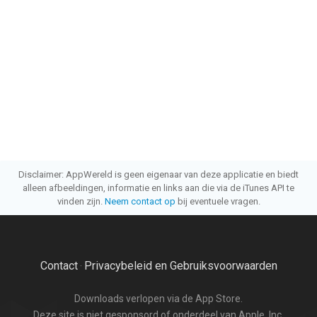
Disclaimer: AppWereld is geen eigenaar van deze applicatie en biedt
alleen afbeeldingen, informatie en links aan die via de iTunes API te
vinden zijn.
Neem contact op
bij eventuele vragen.
Contact
Privacybeleid en Gebruiksvoorwaarden
·
Downloads verlopen via de App Store.
Deze site is niet gesponsord of onderdeel van Apple, Inc.