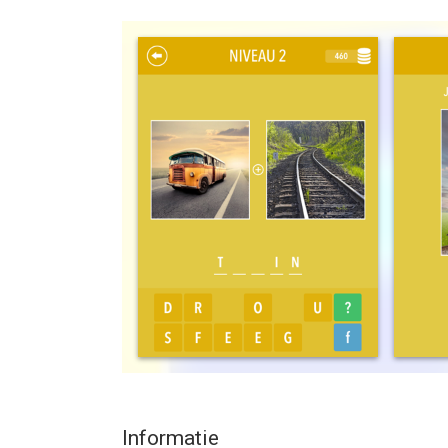
HET GAAT OM HET WINNEN!
Word rijk door bij ieder juist antwoord muntjes te
de uitdaging aan?
KRIJG HINTS!
Voor het geval je bent vastgelopen: maak je niet dr
die je in pakketten kunt kopen in de winkel.
--
2 Plaatjes 1 Woord ~ Gratis Foto Quiz van Gabriel
iOS versie 6.0 of hoger, geschikt bevonden voor g
Informatie voor 2 Plaatjes 1 Woord ~ Gratis Foto 
Informatie