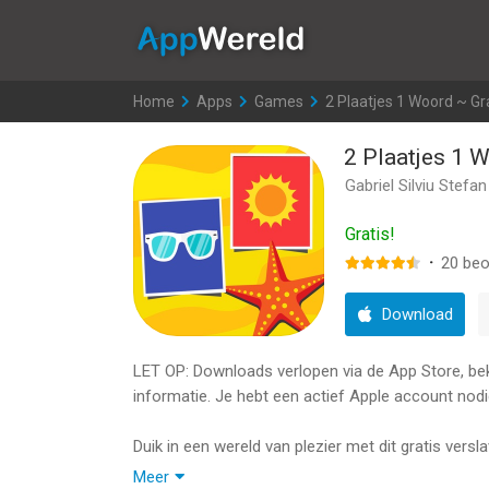
AppWereld
Home
>
Apps
>
Games
>
2 Plaatjes 1 Woord ~ Gr
2 Plaatjes 1 
Gabriel Silviu Stefan
Gratis!
·
20
beo
Download
LET OP: Downloads verlopen via de App Store, bekij
informatie. Je hebt een actief Apple account nodi
Duik in een wereld van plezier met dit gratis versla
raden van dat woord. Zo eenvoudig is het!
Meer