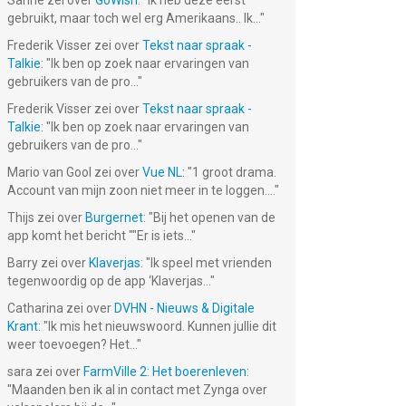
Sanne
zei over
GoWish
: "
Ik heb deze eerst
gebruikt, maar toch wel erg Amerikaans.. Ik...
"
Frederik Visser
zei over
Tekst naar spraak -
Talkie
: "
Ik ben op zoek naar ervaringen van
gebruikers van de pro...
"
Frederik Visser
zei over
Tekst naar spraak -
Talkie
: "
Ik ben op zoek naar ervaringen van
gebruikers van de pro...
"
Mario van Gool
zei over
Vue NL
: "
1 groot drama.
Account van mijn zoon niet meer in te loggen....
"
Thijs
zei over
Burgernet
: "
Bij het openen van de
app komt het bericht ""Er is iets...
"
Barry
zei over
Klaverjas
: "
Ik speel met vrienden
tegenwoordig op de app ‘Klaverjas...
"
Catharina
zei over
DVHN - Nieuws & Digitale
Krant
: "
Ik mis het nieuwswoord. Kunnen jullie dit
weer toevoegen? Het...
"
sara
zei over
FarmVille 2: Het boerenleven
:
"
Maanden ben ik al in contact met Zynga over