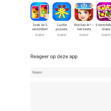
Zoek de 5
Lucifer
Wat ben ik? ~
5 Verschill
verschillen!
puzzels:
Het beste
Gratis
Spelletjes HD
party spel
spelletj
Gratis!
Gratis!
Gratis!
Gratis!
Reageer op deze app