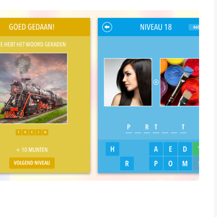
 winnen. Er zijn 170 niveaus waarmee je je kunt vermaken. Ga je
uk! Je kunt altijd hints krijgen met de muntjes die je al hebt of
 Silviu Stefan is een app voor iPhone, iPad en iPod touch met
ebruikers met leeftijden vanaf
4 jaar
.
Quizis het laatst vergeleken op 6 Aug om 18:56.