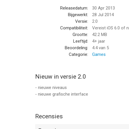
Releasedatum:
30 Apr 2013
Bijgewerkt:
28 Jul 2014
Versie:
2.0
Compatibiliteit:
Vereist iOS 6.0 of 
Grootte:
42.2 MB
Leeftijd:
4+ jaar
Beoordeling:
4.4
van 5
Categorie:
Games
Nieuw in versie 2.0
- nieuwe niveaus
- nieuwe grafische interface
Recensies