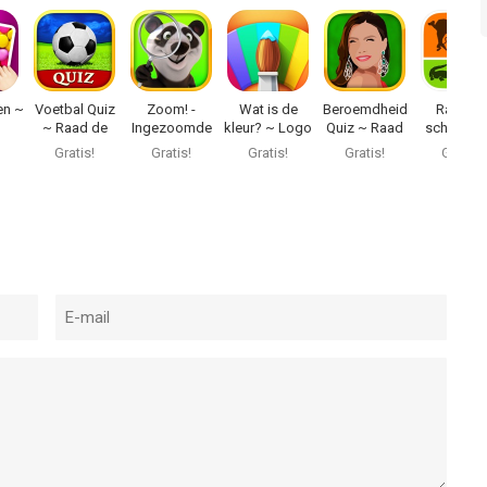
en ~
Voetbal Quiz
Zoom! -
Wat is de
Beroemdheid
Raad d
~ Raad de
Ingezoomde
kleur? ~ Logo
Quiz ~ Raad
schaduw!
es
speler en
foto's
quiz
wie het is?
Pop cultu
Gratis!
Gratis!
Gratis!
Gratis!
Gratis!
team!
quiz