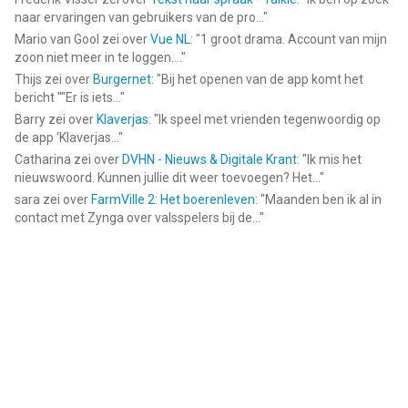
naar ervaringen van gebruikers van de pro...
"
Mario van Gool
zei over
Vue NL
: "
1 groot drama. Account van mijn
zoon niet meer in te loggen....
"
Thijs
zei over
Burgernet
: "
Bij het openen van de app komt het
bericht ""Er is iets...
"
Barry
zei over
Klaverjas
: "
Ik speel met vrienden tegenwoordig op
de app ‘Klaverjas...
"
Catharina
zei over
DVHN - Nieuws & Digitale Krant
: "
Ik mis het
nieuwswoord. Kunnen jullie dit weer toevoegen? Het...
"
sara
zei over
FarmVille 2: Het boerenleven
: "
Maanden ben ik al in
contact met Zynga over valsspelers bij de...
"