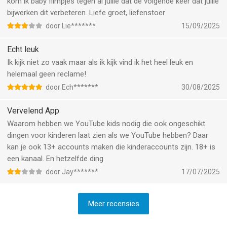
kom ik baby filmpjes tegen al jullie dat de volgende keer dat jullie
bijwerken dit verbeteren. Liefe groet, liefenstoer
door Lie*******
15/09/2025
Echt leuk
Ik kijk niet zo vaak maar als ik kijk vind ik het heel leuk en
helemaal geen reclame!
door Ech*******
30/08/2025
Vervelend App
Waarom hebben we YouTube kids nodig die ook ongeschikt
dingen voor kinderen laat zien als we YouTube hebben? Daar
kan je ook 13+ accounts maken die kinderaccounts zijn. 18+ is
een kanaal. En hetzelfde ding
door Jay*******
17/07/2025
Meer recensies