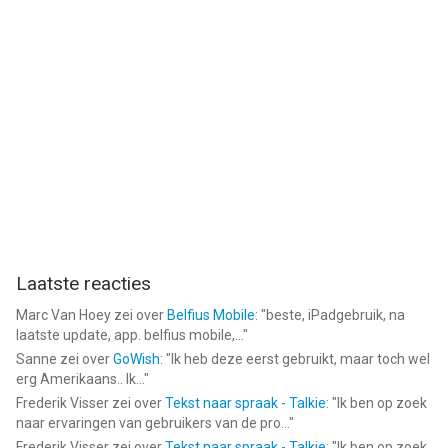
Laatste reacties
Marc Van Hoey
zei over
Belfius Mobile
: "
beste, iPadgebruik, na
laatste update, app. belfius mobile,...
"
Sanne
zei over
GoWish
: "
Ik heb deze eerst gebruikt, maar toch wel
erg Amerikaans.. Ik...
"
Frederik Visser
zei over
Tekst naar spraak - Talkie
: "
Ik ben op zoek
naar ervaringen van gebruikers van de pro...
"
Frederik Visser
zei over
Tekst naar spraak - Talkie
: "
Ik ben op zoek