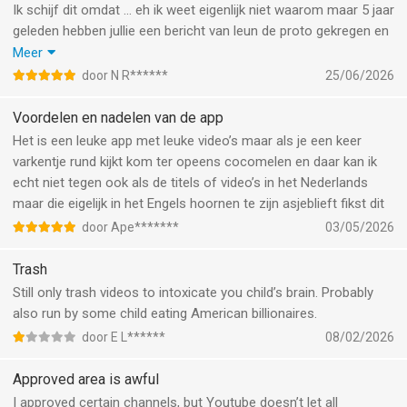
Ik schijf dit omdat … eh ik weet eigenlijk niet waarom maar 5 jaar
geleden hebben jullie een bericht van leun de proto gekregen en
hij is niet cool hij doet stoer en hij zegt: ik zie ‘alleen maar
Meer
cocomelon en dat het niet goed voor je is daar ben ik het niet
door N R******
25/06/2026
mee eens
Voordelen en nadelen van de app
Het is een leuke app met leuke video’s maar als je een keer
varkentje rund kijkt kom ter opeens cocomelen en daar kan ik
echt niet tegen ook als de titels of video’s in het Nederlands
maar die eigelijk in het Engels hoornen te zijn asjeblieft fikst dit
door Ape*******
03/05/2026
Trash
Still only trash videos to intoxicate you child’s brain. Probably
also run by some child eating American billionaires.
door E L******
08/02/2026
Approved area is awful
I approved certain channels, but Youtube doesn’t let all