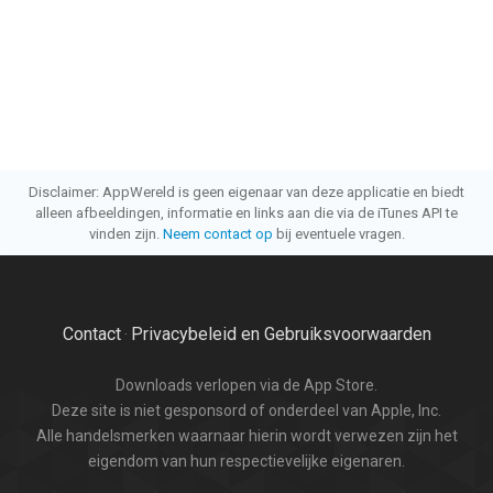
Disclaimer: AppWereld is geen eigenaar van deze applicatie en biedt
alleen afbeeldingen, informatie en links aan die via de iTunes API te
vinden zijn.
Neem contact op
bij eventuele vragen.
Contact
Privacybeleid en Gebruiksvoorwaarden
·
Downloads verlopen via de App Store.
Deze site is niet gesponsord of onderdeel van Apple, Inc.
Alle handelsmerken waarnaar hierin wordt verwezen zijn het
eigendom van hun respectievelijke eigenaren.