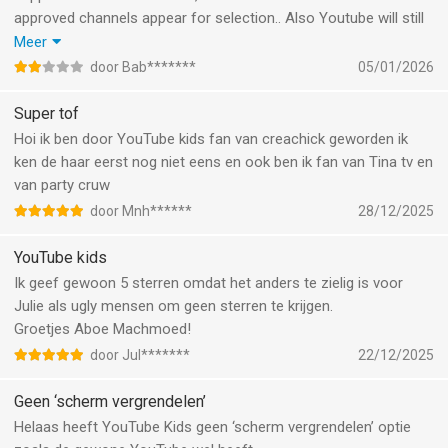
approved channels appear for selection.. Also Youtube will still
try to push one type of content or even show other content
Meer
that I’ve not approved.. I don’t have a search bar so I don’t see
door Bab*******
05/01/2026
how youtube still pushes content.. The shown approved
channels on the tv version and app version differs.. This makes
Super tof
no sense..
Hoi ik ben door YouTube kids fan van creachick geworden ik
I need ALL approved channels available and shown.. I don’t want
ken de haar eerst nog niet eens en ook ben ik fan van Tina tv en
Youtube to sneek in other content it thinks is similar in
van party cruw
approved area.. I want all approved channels to play if I have
door Mnh******
28/12/2025
auto- play on, not just the big channels.. Approved area is
already a pain to set up and now it seems for nothing because
YouTube kids
Youtube is messing me up.. Not child- or parent- friendly.. In
Ik geef gewoon 5 sterren omdat het anders te zielig is voor
2026 you’d think this is bare minimum demand for youtube..
Julie als ugly mensen om geen sterren te krijgen.
Just provide what you claim to offer.. Please change.. Thanks in
Groetjes Aboe Machmoed!
advance..
door Jul*******
22/12/2025
Geen ‘scherm vergrendelen’
Helaas heeft YouTube Kids geen ‘scherm vergrendelen’ optie