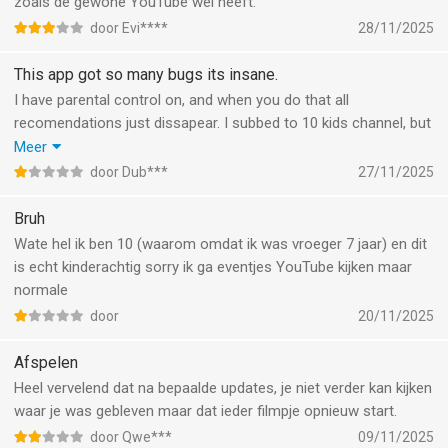
zoals de gewone YouTube wel heeft.
door Evi****
28/11/2025
This app got so many bugs its insane.
I have parental control on, and when you do that all
recomendations just dissapear. I subbed to 10 kids channel, but
its not mixing those video's to recomendations, instead i have
Meer
just an empty recomendations bar. Every video need to go back
door Dub***
27/11/2025
to the channel to select a video.
Bruh
Wate hel ik ben 10 (waarom omdat ik was vroeger 7 jaar) en dit
is echt kinderachtig sorry ik ga eventjes YouTube kijken maar
normale
door
20/11/2025
Afspelen
Heel vervelend dat na bepaalde updates, je niet verder kan kijken
waar je was gebleven maar dat ieder filmpje opnieuw start.
door Qwe***
09/11/2025