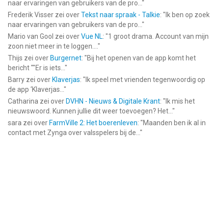
naar ervaringen van gebruikers van de pro...
"
Frederik Visser
zei over
Tekst naar spraak - Talkie
: "
Ik ben op zoek
naar ervaringen van gebruikers van de pro...
"
Mario van Gool
zei over
Vue NL
: "
1 groot drama. Account van mijn
zoon niet meer in te loggen....
"
Thijs
zei over
Burgernet
: "
Bij het openen van de app komt het
bericht ""Er is iets...
"
Barry
zei over
Klaverjas
: "
Ik speel met vrienden tegenwoordig op
de app ‘Klaverjas...
"
Catharina
zei over
DVHN - Nieuws & Digitale Krant
: "
Ik mis het
nieuwswoord. Kunnen jullie dit weer toevoegen? Het...
"
sara
zei over
FarmVille 2: Het boerenleven
: "
Maanden ben ik al in
contact met Zynga over valsspelers bij de...
"