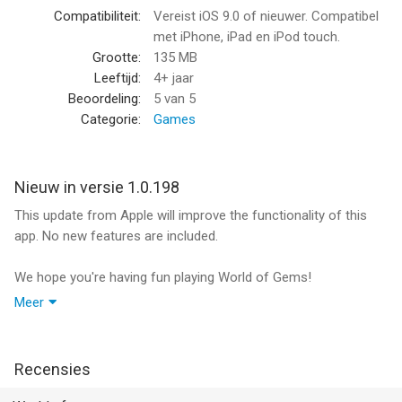
however, some game items can also be purchased for real
Compatibiliteit:
Vereist iOS 9.0 of nieuwer. Compatibel
money.
met iPhone, iPad en iPod touch.
Support
Grootte:
135 MB
Questions? Contact our tech support at
Leeftijd:
4+ jaar
worldofgems@playcus.com or check our FAQ
Beoordeling:
5
van 5
https://worldofgems.support.playcus.com
Categorie:
Games
Privacy Policy:
https://www.playcus.com/privacy-policy
Nieuw in versie 1.0.198
This update from Apple will improve the functionality of this
Terms of Service:
app. No new features are included.
https://www.playcus.com/terms-of-service
We hope you're having fun playing World of Gems!
Thanks for playing World Of Gems! Get it now for free!​
Here's a new update with fixes!
Meer
World of Gems is even better than before with this update and
--
you're all good to go!
Have fun and good luck!
World of Gems van Playcus Limited is een app voor iPhone,
Recensies
iPad en iPod touch met iOS versie 9.0 of hoger, geschikt