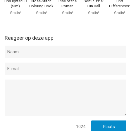
FireFighter 3D
Cross-Stitch:
Rise of the
Sort Puzzle:
Find
(Sim)
Coloring Book
Roman
Fun Ball
Differences:
Empire: Rome
Spot it 2
Gratis!
Gratis!
Gratis!
Gratis!
Gratis!
Reageer op deze app
1024