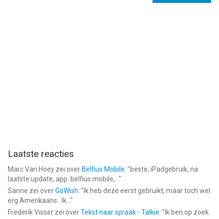
Laatste reacties
Marc Van Hoey
zei over
Belfius Mobile
: "
beste, iPadgebruik, na
laatste update, app. belfius mobile,...
"
Sanne
zei over
GoWish
: "
Ik heb deze eerst gebruikt, maar toch wel
erg Amerikaans.. Ik...
"
Frederik Visser
zei over
Tekst naar spraak - Talkie
: "
Ik ben op zoek