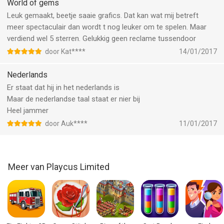
bevonden voor gebruikers met leeftijden vanaf
4 jaar
.
World of gems
Leuk gemaakt, beetje saaie grafics. Dat kan wat mij betreft
Informatie voor World of Gemsis het laatst vergeleken op 7
meer spectaculair dan wordt t nog leuker om te spelen. Maar
Aug om 06:06.
verdiend wel 5 sterren. Gelukkig geen reclame tussendoor
door Kat****
14/01/2017
Nederlands
Er staat dat hij in het nederlands is
Maar de nederlandse taal staat er nier bij
Heel jammer
door Auk****
11/01/2017
Meer van Playcus Limited