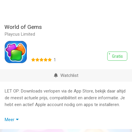
World of Gems
Playcus Limited
Gratis
1
Watchlist
LET OP: Downloads verlopen via de App Store, bekijk daar altijd
de meest actuele prijs, compatibiliteit en andere informatie. Je
hebt een actief Apple account nodig om apps te installeren.
This game is a GEM! Little Magic Fairy needs your help to
Meer
rescue her friends. Switch and match magic gems of the same
color to achieve the goal! Take on this Magic Adventure alone