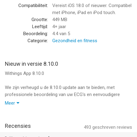
helpen zelfverzekerde, geïnformeerde beslissingen over je
Compatibiliteit:
Vereist iOS 18.0 of nieuwer. Compatibel
gezondheid te nemen.
met iPhone, iPad en iPod touch.
Grootte:
449 MB
• GEWICHTS- & LICHAAMSSAMENSTELLINGSMONITORING
Leeftijd:
4+ jaar
• ACTIVITEITSMONITORING
Beoordeling:
4.4
van 5
• SLAAPSCORE
Categorie:
Gezondheid en fitness
• HYPERTENSIEMANAGEMENT
• DETECTIE VAN HART- EN VAATZIEKTEN
• MENSTRUELE CYCLUS TRACKING
Nieuw in versie 8.10.0
• VOEDINGSTRACKING
Withings App 8.10.0
GEEF VORM AAN JE GEZONDHEIDSREIS
We zijn verheugd u de 8.10.0 update aan te bieden, met
Creëer een op maat gemaakt gezondheidsprofiel, monitor
professionele beoordeling van uw ECG's en eenvoudigere
symptomen en stel haalbare doelen om je lichaam beter te
herverbinding van uw apparaten.
begrijpen, gemotiveerd te blijven en je gezondheid in de loop
Meer
van de tijd te verbeteren.
-Professionele beoordeling van uw ECG's : wanneer een ECG
een ongebruikelijk resultaat toont (mogelijke atriumfibrillatie,
MEERDERE PROFIELEN OM DE GEZONDHEID VAN HET GEZIN
Recensies
493
geschreven reviews
onduidelijke lezing…), markeert de app dit direct onder uw
TE VOLGEN
meting en stelt voor om het door een zorgprofessional te laten