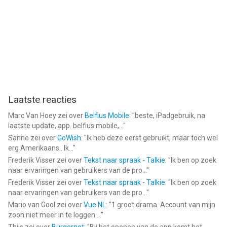
conditions#/legal/privacy-policy
Medische conformiteit:
https://www.withings.com/eu/en/compliance?
srsltid=AfmBOoovZiYectAmYJC5gs2HhHrMxHAhPdN4NFQQI5RS
--
Withings van Withings is een app voor iPhone, iPad en iPod
Laatste reacties
touch met iOS versie 18.0 of hoger, geschikt bevonden voor
gebruikers met leeftijden vanaf
4 jaar
.
Marc Van Hoey
zei over
Belfius Mobile
: "
beste, iPadgebruik, na
laatste update, app. belfius mobile,...
"
Informatie voor Withingsis het laatst vergeleken op 10 Aug om
Sanne
zei over
GoWish
: "
Ik heb deze eerst gebruikt, maar toch wel
03:19.
erg Amerikaans.. Ik...
"
Frederik Visser
zei over
Tekst naar spraak - Talkie
: "
Ik ben op zoek
naar ervaringen van gebruikers van de pro...
"
Frederik Visser
zei over
Tekst naar spraak - Talkie
: "
Ik ben op zoek
naar ervaringen van gebruikers van de pro...
"
Mario van Gool
zei over
Vue NL
: "
1 groot drama. Account van mijn
zoon niet meer in te loggen....
"