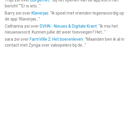
Thijs
zei over
Burgernet
: "
Bij het openen van de app komt het
bericht ""Er is iets...
"
Barry
zei over
Klaverjas
: "
Ik speel met vrienden tegenwoordig op
de app ‘Klaverjas...
"
Catharina
zei over
DVHN - Nieuws & Digitale Krant
: "
Ik mis het
nieuwswoord. Kunnen jullie dit weer toevoegen? Het...
"
sara
zei over
FarmVille 2: Het boerenleven
: "
Maanden ben ik al in
contact met Zynga over valsspelers bij de...
"