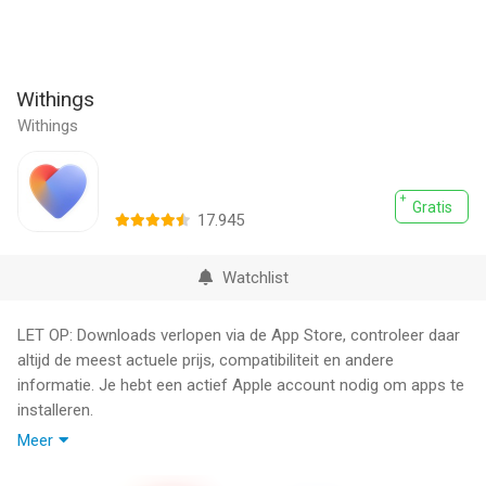
Withings
Withings
Gratis
17.945
Watchlist
LET OP: Downloads verlopen via de App Store, controleer daar
altijd de meest actuele prijs, compatibiliteit en andere
informatie. Je hebt een actief Apple account nodig om apps te
installeren.
Meer
Wat je doel ook is—gewichtsverlies, activiteit, bloeddrukbeheer
of beter slapen—de Withings App is jouw toegangspoort tot