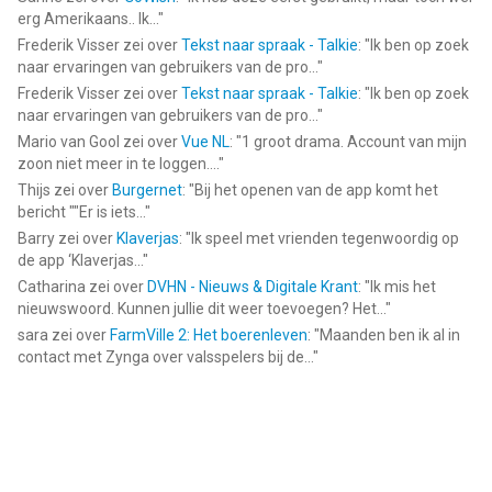
year. Prices may vary depending on promotional offers.
erg Amerikaans.. Ik...
"
- Payment will be charged to iTunes Account at confirmation
Frederik Visser
zei over
Tekst naar spraak - Talkie
: "
Ik ben op zoek
of purchase
naar ervaringen van gebruikers van de pro...
"
- Subscription automatically renews unless auto-renew is
Frederik Visser
zei over
Tekst naar spraak - Talkie
: "
Ik ben op zoek
turned off at least 24-hours before the end of the current
naar ervaringen van gebruikers van de pro...
"
period
Mario van Gool
zei over
Vue NL
: "
1 groot drama. Account van mijn
zoon niet meer in te loggen....
"
- Account will be charged for renewal within 24-hours prior to
the end of the current period, and identify the cost of the
Thijs
zei over
Burgernet
: "
Bij het openen van de app komt het
bericht ""Er is iets...
"
renewal
Barry
zei over
Klaverjas
: "
Ik speel met vrienden tegenwoordig op
- Subscriptions may be managed by the user and auto-renewal
de app ‘Klaverjas...
"
may be turned off by going to the user's Account Settings
Catharina
zei over
DVHN - Nieuws & Digitale Krant
: "
Ik mis het
after purchase
nieuwswoord. Kunnen jullie dit weer toevoegen? Het...
"
- No cancellation of the current subscription is allowed during
sara
zei over
FarmVille 2: Het boerenleven
: "
Maanden ben ik al in
active subscription period
contact met Zynga over valsspelers bij de...
"
- Any unused portion of a free trial period, if offered, will be
forfeited when the user purchases a subscription to that
publication.
- our Privacy Policy and terms of use:
https://www.azumio.com/privacy-policy-and-terms-of-use