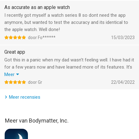
* Een real-time grafiek toont u elke hartslag, vergelijkbaar met
As accurate as an apple watch
oximeters gebruikt in ziekenhuizen puls.
I recently got myself a watch series 8 so dont need the app
---------------------
anymore, but wanted to test the accuracy and its identical to
the apple watch. Well done!
Belangrijkste kenmerken:
door Fo******
15/03/2023
√ hartslagmeting
Great app
Got this in a panic when my dad wasn’t feeling well. I have had it
√ Heart Rate Activity Zone Calculator
for a few years now and have learned more of its features. It’s
really nice it shows you the heart rate diagram, since it helps
Meer
√ Pulse golfvorm grafieken
identify his specific heart condition and call for help sooner
door Gr
22/04/2022
when he needs it.
√ Real-time photoplethysmogram (PPG) grafiek
Does have commercials but what do you expect from a free
Meer recensies
app.
√ Continu of Auto-Stop-modus
Meer van Bodymatter, Inc.
√ Onbeperkt data-opslag en markeringen
√ Export van gegevens voor geregistreerde gebruikers