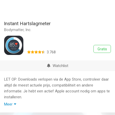
Instant Hartslagmeter
Bodymatter, Inc.
Gratis
3.768
Watchlist
LET OP: Downloads verlopen via de App Store, controleer daar
altijd de meest actuele prijs, compatibiliteit en andere
informatie. Je hebt een actief Apple account nodig om apps te
installeren.
Meer
Gewoon te zien in nieuwe tv-Ad "Strength" Apple's - gebruik uw
iPhone om uit te vinden uw hartslag in minder dan 10