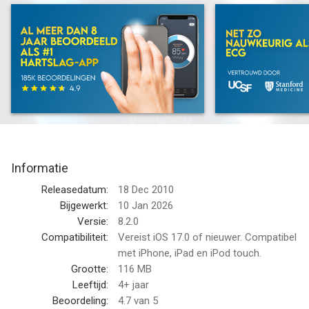
seconden!
Ook ondersteunt nu Apple Health App, dan kunt u in te
schakelen in Instant Heart Rate Settings -> Health App Sharing.
U hoeft niet een speciale hartslagmeter om uw hartslag te
krijgen, downloaden Instant Heart Rate vandaag en gebruik
flitser van de camera om te zien hoe gezond je bent!
Met meer dan 35 miljoen gebruikers, de bekroonde Instant
Informatie
Heart Rate app is over het hele web.
Releasedatum:
18 Dec 2010
# 1 Hartslag app in de Verenigde Staten
Bijgewerkt:
10 Jan 2026
# 1 Hartslag app in Japan
Versie:
8.2.0
# 1 Hartslag app in Verenigd Koninkrijk
Compatibiliteit:
Vereist iOS 17.0 of nieuwer. Compatibel
# 1 Hartslag app in Australië
met iPhone, iPad en iPod touch.
# 1 Hartslag app in Duitsland
Grootte:
116 MB
# 1 Hartslag app in Frankrijk
Leeftijd:
4+ jaar
# 1 Hartslag app in China
Beoordeling:
4.7
van 5