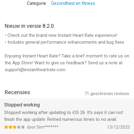
# 1 Hartslag app in Rusland
Categorie:
Gezondheid en fitness
# 1 Hartslag app in Canada
… en nog veel meer.
Nieuw in versie 8.2.0
Instant Heart Rate wordt continu beoordeeld als 's werelds
• Check out the brand new Instant Heart Rate experience!
beste meting app mobiele hartslag en wordt vertrouwd door
• Includes general performance enhancements and bug fixes
vooraanstaande cardiologen Stanford's voor gebruik in
klinische studies.
Enjoying Instant Heart Rate? Take a brief moment to rate us on
the App Store! Want to give us feedback? Send us a note at
---------------------
support@instantheartrate.com
* Plaats het topje van je wijsvinger op de camera van de
iPhone, en in een paar seconden, zal uw hartslag worden
Recensies
getoond!
71
geschreven reviews
Stopped working
* Instant Heart Rate detecteert een kleurverandering in uw
Stopped working after updating to iOS 26. It’s says it can not
vinger tip elke keer dat uw hart klopt en maakt gebruik van een
finish the app update. Retried numerous times to no avail.
geavanceerd algoritme om te laten zien uw hartslag.
door Sim*******
13/12/2025