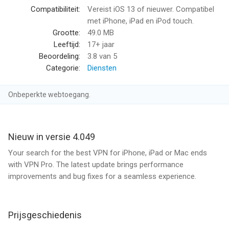
Snelle VPN-verbinding voor soepel internetgebruik
Compatibiliteit:
Vereist iOS 13 of nieuwer. Compatibel
met iPhone, iPad en iPod touch.
Fast VPN Connection
Grootte:
49.0 MB
Leeftijd:
17+ jaar
VPN Pro biedt een Fast VPN snelle en stabiele verbinding zodat
Beoordeling:
3.8
van 5
je websites kunt bekijken, e-mails kunt controleren, video’s kunt
Categorie:
Diensten
kijken en apps kunt gebruiken zonder onderbrekingen.
Onbeperkte webtoegang.
Een snelle VPN-verbinding helpt om goede prestaties te
behouden terwijl je internetverkeer wordt beschermd.
De serverinfrastructuur zorgt voor een Stable VPN stabiele
Nieuw in versie 4.049
verbinding, ook tijdens langere internetsessies.
Your search for the best VPN for iPhone, iPad or Mac ends
with VPN Pro. The latest update brings performance
Bescherming op openbare WiFi
improvements and bug fixes for a seamless experience.
Public WiFi Protection
Prijsgeschiedenis
Netwerken zoals Public WiFi openbare wifi in cafés,