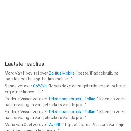
Geoptimaliseerd voor mobiele apparaten
Mobile Friendly VPN
VPN Pro is geoptimaliseerd voor iPhone en iPad en werkt
soepel op mobiele apparaten.
Of je nu WiFi of Mobile Data mobiele data gebruikt, de app helpt
je verbinding te beschermen terwijl hij efficiënt op de
Laatste reacties
achtergrond werkt.
Marc Van Hoey
zei over
Belfius Mobile
: "
beste, iPadgebruik, na
laatste update, app. belfius mobile,...
"
Het lichte ontwerp zorgt voor goede prestaties terwijl een
Sanne
zei over
GoWish
: "
Ik heb deze eerst gebruikt, maar toch wel
stabiele VPN Connection VPN-verbinding behouden blijft.
erg Amerikaans.. Ik...
"
Frederik Visser
zei over
Tekst naar spraak - Talkie
: "
Ik ben op zoek
Stabiele verbinding voor dagelijks gebruik
naar ervaringen van gebruikers van de pro...
"
Frederik Visser
zei over
Tekst naar spraak - Talkie
: "
Ik ben op zoek
Stable VPN Connection
naar ervaringen van gebruikers van de pro...
"
Mario van Gool
zei over
Vue NL
: "
1 groot drama. Account van mijn
VPN Pro biedt een Stable VPN stabiele verbinding voor
zoon niet meer in te loggen....
"