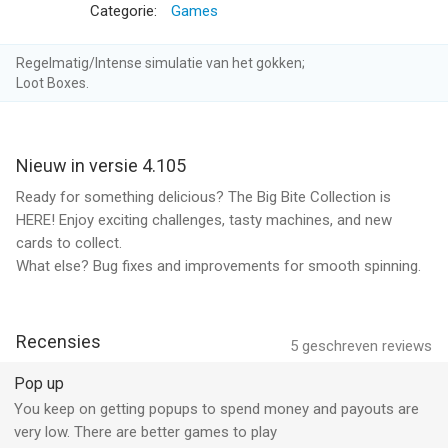
draaien-stoppen.
Categorie:
Games
***Extra leuke online casinofuncties***
Regelmatig/Intense simulatie van het gokken;
- Authentieke speelautomaten met 3 rollen
Loot Boxes.
- 24/7 snelle gokkasttoernooien
- De beste bonusfruitmachinespellen met tweede scherm
- Nieuwe klassieke Vegas-gokkastinhoud om de 2 weken
Nieuw in versie 4.105
- Vegas Downtown Slots maakt deel uit van het
loyaliteitsprogramma Playtika Rewards voor VIP-leden
Ready for something delicious? The Big Bite Collection is
- Sluit u aan bij een groeiende gemeenschap van fans van
HERE! Enjoy exciting challenges, tasty machines, and new
klassieke gokkasten -
cards to collect.
https://www.facebook.com/VegasDowntownSlots
What else? Bug fixes and improvements for smooth spinning.
*** BINNENKORT VERWACHT: speel door de populairste
Vegas-casino’s ***
Recensies
5
geschreven reviews
Reis door de binnenstad van Vegas bij het spelen van klassieke
gokkasten van Las Vegas – speel leuke spelletjes bij Flamingo!
Pop up
En BINNENKORT VERWACHT, stuiter verder om te gokken bij
You keep on getting popups to spend money and payouts are
Bally’s!
very low. There are better games to play