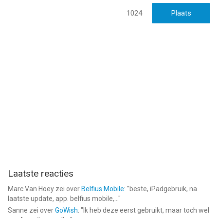
Vegas Downtown Slots & Words van Playtika LTD is een app
1024
voor iPhone, iPad en iPod touch met iOS versie 13.0 of hoger,
geschikt bevonden voor gebruikers met leeftijden vanaf
17 jaar
.
Informatie voor Vegas Downtown Slots & Wordsis het laatst
vergeleken op 8 Aug om 07:30.
Laatste reacties
Marc Van Hoey
zei over
Belfius Mobile
: "
beste, iPadgebruik, na
laatste update, app. belfius mobile,...
"
Sanne
zei over
GoWish
: "
Ik heb deze eerst gebruikt, maar toch wel