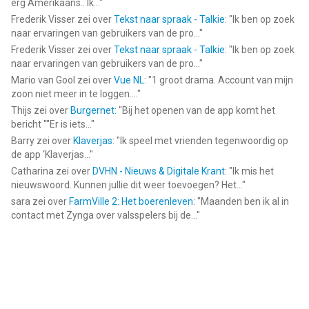
erg Amerikaans.. Ik...
"
Frederik Visser
zei over
Tekst naar spraak - Talkie
: "
Ik ben op zoek
naar ervaringen van gebruikers van de pro...
"
Frederik Visser
zei over
Tekst naar spraak - Talkie
: "
Ik ben op zoek
naar ervaringen van gebruikers van de pro...
"
Mario van Gool
zei over
Vue NL
: "
1 groot drama. Account van mijn
zoon niet meer in te loggen....
"
Thijs
zei over
Burgernet
: "
Bij het openen van de app komt het
bericht ""Er is iets...
"
Barry
zei over
Klaverjas
: "
Ik speel met vrienden tegenwoordig op
de app ‘Klaverjas...
"
Catharina
zei over
DVHN - Nieuws & Digitale Krant
: "
Ik mis het
nieuwswoord. Kunnen jullie dit weer toevoegen? Het...
"
sara
zei over
FarmVille 2: Het boerenleven
: "
Maanden ben ik al in
contact met Zynga over valsspelers bij de...
"