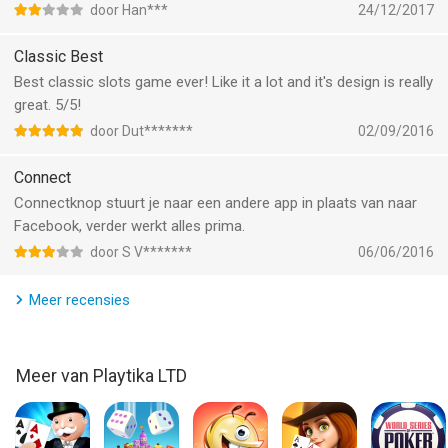
***JURIDISCH***
door Han***
24/12/2017
Vegas Downtown Slots manipuleert en verhindert anderszins
op geen enkele manier de resultaten van wedstrijden.
Classic Best
Resultaten zijn geheel gebaseerd op de keuzes die worden
Best classic slots game ever! Like it a lot and it's design is really
gemaakt door spelers die meedoen aan de wedstrijd. Live
great. 5/5!
wedstrijden worden niet goedgekeurd of gesponsord door en
door Dut*******
02/09/2016
zijn niet verbonden aan ITunes
De spelletjes zijn bedoeld voor volwassenen.
Connect
De spelletjes bieden geen "gokken om echt geld"
Connectknop stuurt je naar een andere app in plaats van naar
Servicevoorwaarden http://playtika.com/terms-of-service.html
Facebook, verder werkt alles prima.
***Installeer Downtown Vegas Slots nu & voel de rollen van het
door S V*******
06/06/2016
goede oude Vegas!***
VDS is alleen bedoeld voor mensen van 21 jaar en ouder voor
Meer recensies
amusementsdoeleinden en biedt geen 'echt geld' gokken, of
een kans om echt geld of echte prijzen te winnen op basis van
het spelen van games. Spelen of succes in dit spel betekent
Meer van Playtika LTD
geen toekomstig succes bij gokken met 'echt geld'.
VDS vereist geen betaling om te downloaden en te spelen,