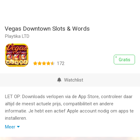
Vegas Downtown Slots & Words
Playtika LTD
Gratis
172
Watchlist
LET OP: Downloads verlopen via de App Store, controleer daar
altijd de meest actuele prijs, compatibiliteit en andere
informatie. Je hebt een actief Apple account nodig om apps te
installeren.
Meer
Speel klassieke Vegas-casinogokkasten en ontsnap aan de
binnenstad van Las Vegas – *** Viva Las Vegas ***! Vegas