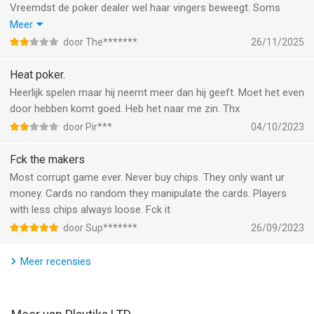
wereldklasse om een pokerlegende te worden in Poker Heat –
Vreemdst de poker dealer wel haar vingers beweegt. Soms
de beste online Texas Holdem-app!
vliecht de de tijd zo snel voorbij dat je hand gefold wordt.
Meer
Zou fijn zijn als dit kan worden opgelost.
door The*******
26/11/2025
***Opwindende inhoud***
Dank daarvoor.
Negen verschillende stadions met hun eigen pokerstijl en
Heat poker.
stemming! Start in de Newbie Court, ga verder via Victory Cage
Heerlijk spelen maar hij neemt meer dan hij geeft. Moet het even
en vervolgens naar de Ring of Honor – voor de ware
door hebben komt goed. Heb het naar me zin. Thx
pokerprofessional. Geniet van spelersstatistieken, informatie
door Pir***
04/10/2023
over handsterkte, fantastische animaties en nog zo veel meer!
Vind speciale deals in de Fichewinkel om direct fiches te kopen
Fck the makers
tegen een lage prijs!
Most corrupt game ever. Never buy chips. They only want ur
Speel VANDAAG nog gratis Texas poker en doe mee met de
money. Cards no random they manipulate the cards. Players
hipste poker-app die er te vinden is!
with less chips always loose. Fck it
Neem contact met ons op via Facebook
door Sup*******
26/09/2023
(https://www.facebook.com/Pokerheat/)
Meer recensies
PH is alleen bedoeld voor mensen van 21 jaar en ouder voor
amusementsdoeleinden en biedt geen 'echt geld' gokken, of
een kans om echt geld of echte prijzen te winnen op basis van