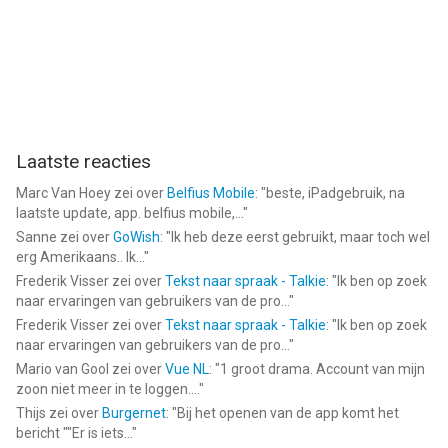
Laatste reacties
Marc Van Hoey
zei over
Belfius Mobile
: "
beste, iPadgebruik, na
laatste update, app. belfius mobile,...
"
Sanne
zei over
GoWish
: "
Ik heb deze eerst gebruikt, maar toch wel
erg Amerikaans.. Ik...
"
Frederik Visser
zei over
Tekst naar spraak - Talkie
: "
Ik ben op zoek
naar ervaringen van gebruikers van de pro...
"
Frederik Visser
zei over
Tekst naar spraak - Talkie
: "
Ik ben op zoek
naar ervaringen van gebruikers van de pro...
"
Mario van Gool
zei over
Vue NL
: "
1 groot drama. Account van mijn
zoon niet meer in te loggen....
"
Thijs
zei over
Burgernet
: "
Bij het openen van de app komt het
bericht ""Er is iets...
"