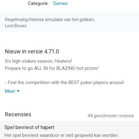
Categorie:
Games
***Neem het op tegen vrienden en spelers van over de hele
wereld***
Regelmatig/Intense simulatie van het gokken;
Neem deel aan een wereldpokertour, direct vanaf uw telefoon!
Loot Boxes.
Beheers de pokercombinaties in uw pokerhanden - Waardeer
op, ga ALL IN of fold – bluf tegen uw vrienden en wees
pokerspelers van over de hele wereld te slim af! Meld anoniem
Nieuw in versie 4.71.0
aan of met uw Facebook-profiel om iedereen te laten zien dat
u de echte pokerster bent. Wilt u online pokeren met een
It’s high-stakes season, Heaters!
vriend? Gebruik gewoon de knop UITNODIGEN bij de
Prepare to go ALL IN for BLAZING hot prizes!
pokertafels.
- Feel the competition with the BEST poker players around
***Win dagelijkse bonussen en gratis extraatjes***
- Rack up INSANE prizes with our "Discover Heat" Album
Meer
Laat uw dagelijkse gratis pokerfichebonus vermenigvuldigen
- Highest Chip value in store EVER
door uw positie in het competitieklassement! Hoe hoger de
- New features
competitie – des te groter de vermenigvuldigingsfactor! Een
- Bug fixes
Recensies
44
geschreven reviews
prijzenpool vol met gratis fiches staat te wachten in de
- Performance and stability improvements
Promotiezone op de beste pokerspelers van de competitie.
Spel bevriest of hapert
Beheers de pokerhanden en bereik de competitie van
Het spel bevriest waardoor er niet gespeeld kan worden.