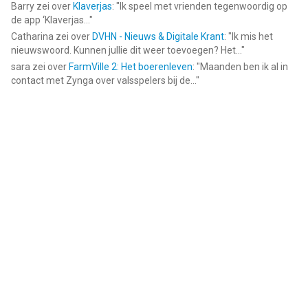
Barry
zei over
Klaverjas
: "
Ik speel met vrienden tegenwoordig op
de app ‘Klaverjas...
"
Catharina
zei over
DVHN - Nieuws & Digitale Krant
: "
Ik mis het
nieuwswoord. Kunnen jullie dit weer toevoegen? Het...
"
sara
zei over
FarmVille 2: Het boerenleven
: "
Maanden ben ik al in
contact met Zynga over valsspelers bij de...
"