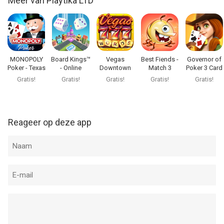
Meer van Playtika LTD
het spelen van games. Spelen of succes in dit spel betekent
geen toekomstig succes bij gokken met 'echt geld'.
PH vereist geen betaling om te downloaden en te spelen. U
kunt echter in het spel virtuele artikelen aankopen met echt
MONOPOLY
Board Kings™
Vegas
Best Fiends -
Governor of
geld, met inbegrip van willekeurige artikelen. Je kunt in-app-
Poker - Texas
- Online
Downtown
Match 3
Poker 3 Card
aankopen uitschakelen in de instellingen van je apparaat. PH
Holdem
Bordspel
Slots & Words
Puzzles
Games
Gratis!
Gratis!
Gratis!
Gratis!
Gratis!
kan ook reclame bevatten. Mogelijk hebt u een
internetverbinding nodig om PH te spelen en toegang te krijgen
tot de sociale functies ervan. U kunt ook meer informatie
vinden over de functionaliteit, compatibiliteit en
Reageer op deze app
interoperabiliteit van PH in de bovenstaande beschrijving en
aanvullende informatie over de app store.
Door deze game te downloaden, ga je akkoord met
toekomstige game-updates zoals uitgebracht in je app store
of sociale netwerk. Je kunt ervoor kiezen om deze game bij te
werken, maar als je niet bijwerkt, kunnen je game-ervaring en
functionaliteiten worden verminderd.