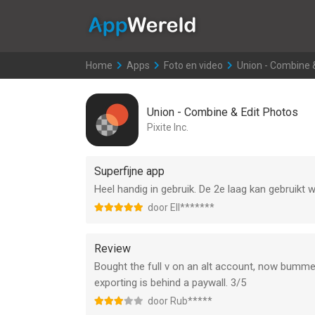
AppWereld
Home
>
Apps
>
Foto en video
>
Union - Combine 
Union - Combine & Edit Photos
Pixite Inc.
Superfijne app
Heel handig in gebruik. De 2e laag kan gebruik
door Ell*******
Review
Bought the full v on an alt account, now bumme
exporting is behind a paywall. 3/5
door Rub*****