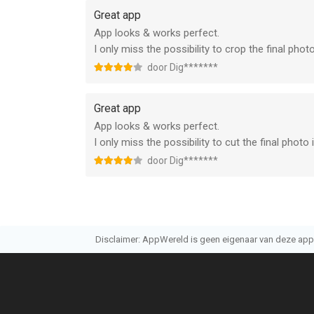
Great app
App looks & works perfect.
I only miss the possibility to crop the final photo
door Dig*******
Great app
App looks & works perfect.
I only miss the possibility to cut the final photo 
door Dig*******
Disclaimer: AppWereld is geen eigenaar van deze applic