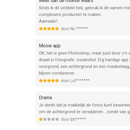
Meer dan de moeite waard
Sinds ik dit ontdekt heb, gebruik ik dit samen
complexere producten te maken.
Aanrader!
door No ******
Mooie app
OK, het is geen Photoshop, maar juist door z'n
draait in fotografie: creativiteit. Erg handige ap
voorgrond, een achtergrond en een maskerlaag,
blijven combineren.
door Lol*******
Drama
Je denkt dat je makkelijk de fotos kunt bewerken
om de achtergrond te verwijderen....zonde van g
door Iph*****