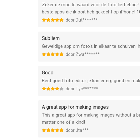
Zeker de moeite waard voor de foto liefhebber!
beste apps die ik ooit heb gekocht op iPhone! 1
door Dut*******
Subliem
Geweldige app om foto's in elkaar te schuiven, 
door Zwa*******
Goed
Best goed foto editor je kan er erg goed en mak
door Tyc*******
A great app for making images
This a great app for making images without a bac
matter one of a kind!
door Jta***