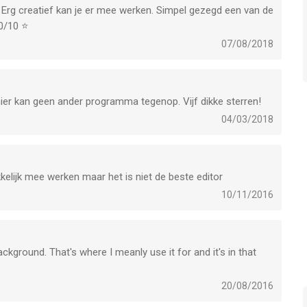
 Erg creatief kan je er mee werken. Simpel gezegd een van de
0/10 ⭐️
07/08/2018
hier kan geen ander programma tegenop. Vijf dikke sterren!
04/03/2018
kelijk mee werken maar het is niet de beste editor
10/11/2016
kground. That's where I meanly use it for and it's in that
20/08/2016