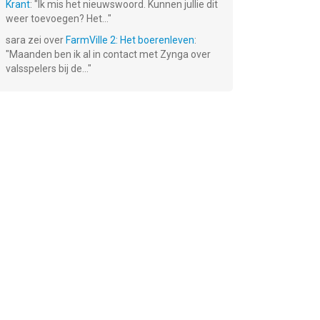
Krant
: "
Ik mis het nieuwswoord. Kunnen jullie dit
weer toevoegen? Het...
"
sara
zei over
FarmVille 2: Het boerenleven
:
"
Maanden ben ik al in contact met Zynga over
valsspelers bij de...
"