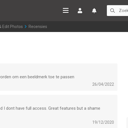
Inloggen
Watchlist
& Edit Photos
>
Recensies
t worden om een beeldmerk toe te passen
26/04/2022
d I dont have full access. Great features but a shame
19/12/2020