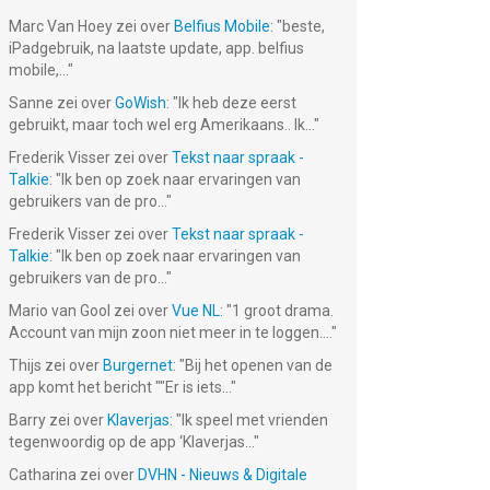
Marc Van Hoey
zei over
Belfius Mobile
: "
beste,
iPadgebruik, na laatste update, app. belfius
mobile,...
"
Sanne
zei over
GoWish
: "
Ik heb deze eerst
gebruikt, maar toch wel erg Amerikaans.. Ik...
"
Frederik Visser
zei over
Tekst naar spraak -
Talkie
: "
Ik ben op zoek naar ervaringen van
gebruikers van de pro...
"
Frederik Visser
zei over
Tekst naar spraak -
Talkie
: "
Ik ben op zoek naar ervaringen van
gebruikers van de pro...
"
Mario van Gool
zei over
Vue NL
: "
1 groot drama.
Account van mijn zoon niet meer in te loggen....
"
Thijs
zei over
Burgernet
: "
Bij het openen van de
app komt het bericht ""Er is iets...
"
Barry
zei over
Klaverjas
: "
Ik speel met vrienden
tegenwoordig op de app ‘Klaverjas...
"
Catharina
zei over
DVHN - Nieuws & Digitale