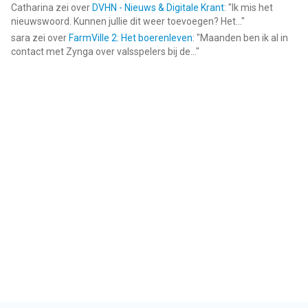
Catharina
zei over
DVHN - Nieuws & Digitale Krant
: "
Ik mis het
nieuwswoord. Kunnen jullie dit weer toevoegen? Het...
"
sara
zei over
FarmVille 2: Het boerenleven
: "
Maanden ben ik al in
contact met Zynga over valsspelers bij de...
"