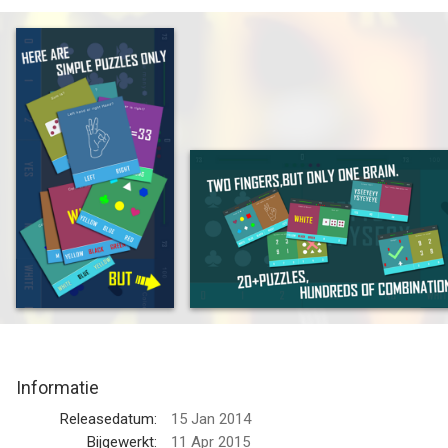
20+ mini-puzzles, hundreds of combinations.
How long can you survive in this game?
--
Two Fingers, but only one brain (2 F 1 B) - Split Brain Teaser,
Cranial Quiz Puzzle Challenge Game van App Holdings is een
app voor iPhone, iPad en iPod touch met iOS versie 6.1 of
hoger, geschikt bevonden voor gebruikers met leeftijden vanaf
4 jaar
.
Informatie voor Two Fingers, but only one brain (2 F 1 B) - Split
Brain Teaser, Cranial Quiz Puzzle Challenge Gameis het laatst
vergeleken op 9 Aug om 16:04.
Informatie
Releasedatum:
15 Jan 2014
Bijgewerkt:
11 Apr 2015