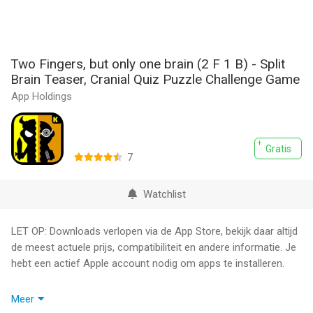
Two Fingers, but only one brain (2 F 1 B) - Split
Brain Teaser, Cranial Quiz Puzzle Challenge Game
App Holdings
Gratis
7
Watchlist
LET OP: Downloads verlopen via de App Store, bekijk daar altijd
de meest actuele prijs, compatibiliteit en andere informatie. Je
hebt een actief Apple account nodig om apps te installeren.
You have two fingers but only one brain.
Meer
Can you beat two simple games at the same time?