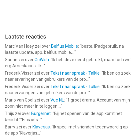
Laatste reacties
Marc Van Hoey
zei over
Belfius Mobile
: "
beste, iPadgebruik, na
laatste update, app. belfius mobile,...
"
Sanne
zei over
GoWish
: "
Ik heb deze eerst gebruikt, maar toch wel
erg Amerikaans.. Ik...
"
Frederik Visser
zei over
Tekst naar spraak - Talkie
: "
Ik ben op zoek
naar ervaringen van gebruikers van de pro...
"
Frederik Visser
zei over
Tekst naar spraak - Talkie
: "
Ik ben op zoek
naar ervaringen van gebruikers van de pro...
"
Mario van Gool
zei over
Vue NL
: "
1 groot drama. Account van mijn
zoon niet meer in te loggen....
"
Thijs
zei over
Burgernet
: "
Bij het openen van de app komt het
bericht ""Er is iets...
"
Barry
zei over
Klaverjas
: "
Ik speel met vrienden tegenwoordig op
de app ‘Klaverjas...
"