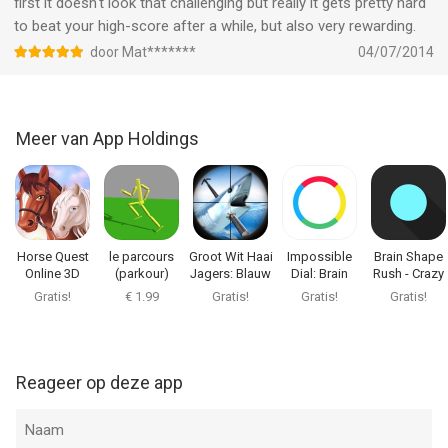
first it doesn't look that challenging but really it gets pretty hard
to beat your high-score after a while, but also very rewarding.
door Mat*******
04/07/2014
Meer van App Holdings
Horse Quest
le parcours
Groot Wit Haai
Impossible
Brain Shape
Online 3D
(parkour)
Jagers: Blauw
Dial: Brain
Rush - Crazy
Simulator - My
Zee Speer
Reflex &
Geometry
Gratis!
€ 1.99
Gratis!
Gratis!
Gratis!
Multiplayer
Visvangst
Cognitive
Action
Pony
Avontuur FREE
Training
Adventure
Reageer op deze app