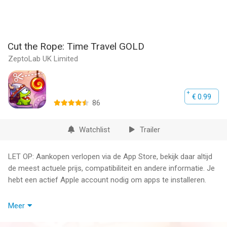
Cut the Rope: Time Travel GOLD
ZeptoLab UK Limited
€ 0.99
86
Watchlist
Trailer
LET OP: Aankopen verlopen via de App Store, bekijk daar altijd
de meest actuele prijs, compatibiliteit en andere informatie. Je
hebt een actief Apple account nodig om apps te installeren.
Reis samen met Om Nom terug in de tijd om zijn voorouders
Meer
snoep te voeren. Cut the Rope: Time Travel is een totaal nieuw
avontuur vol tijdreizende, snoepjes verslindende, op