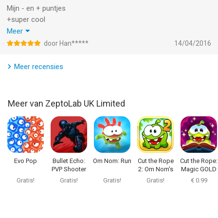
Mijn - en + puntjes
+super cool
+super leuk
Meer
-je moet bijna alles kopen zoals superkrachten en helbijtjes
door Han*****
14/04/2016
(ofzo)
+hij staat nu in de gratis app van de week/stond
Meer recensies
-als je dit leest waarschijnlijk niet meer
+ je bent nooit alleen dus je hebt een maatje
-die maatje moet je dus ook lolly's geven
Meer van ZeptoLab UK Limited
Evo Pop
Bullet Echo:
Om Nom: Run
Cut the Rope
Cut the Rope:
PVP Shooter
2: Om Nom's
Magic GOLD
Quest
Gratis!
Gratis!
Gratis!
Gratis!
€ 0.99