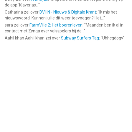
de app ‘Klaverjas...
"
Catharina
zei over
DVHN - Nieuws & Digitale Krant
: "
Ik mis het
nieuwswoord. Kunnen jullie dit weer toevoegen? Het...
"
sara
zei over
FarmVille 2: Het boerenleven
: "
Maanden ben ik al in
contact met Zynga over valsspelers bij de...
"
Aahil khan Aahil khan
zei over
Subway Surfers Tag
: "
Uhhcgdogv
"