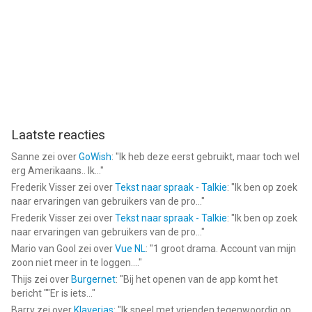
Laatste reacties
Sanne
zei over
GoWish
: "
Ik heb deze eerst gebruikt, maar toch wel
erg Amerikaans.. Ik...
"
Frederik Visser
zei over
Tekst naar spraak - Talkie
: "
Ik ben op zoek
naar ervaringen van gebruikers van de pro...
"
Frederik Visser
zei over
Tekst naar spraak - Talkie
: "
Ik ben op zoek
naar ervaringen van gebruikers van de pro...
"
Mario van Gool
zei over
Vue NL
: "
1 groot drama. Account van mijn
zoon niet meer in te loggen....
"
Thijs
zei over
Burgernet
: "
Bij het openen van de app komt het
bericht ""Er is iets...
"
Barry
zei over
Klaverjas
: "
Ik speel met vrienden tegenwoordig op