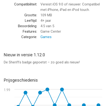
Cut the Rope: Time Travel is winnaar van de iKids Awards 2014!
Compatibiliteit:
Vereist iOS 9.0 of nieuwer. Compatibel
met iPhone, iPad en iPod touch.
Was je al fan?
Grootte:
109 MB
VIND ONS LEUK: www.facebook.com/cuttherope
Leeftijd:
4+ jaar
VOLG ONS: www.twitter.com/cut_the_rope
Beoordeling:
4.5
van 5
BEKIJK ONS: www.youtube.com/zeptolab
Features:
Game Center
BEZOEK ONS: www.cuttherope.net
Categorie:
Games
--
Nieuw in versie 1.12.0
Cut the Rope: Time Travel GOLD van ZeptoLab UK Limited is
De Sheriffs badge gepoetst – zo goed als nieuw!
een app voor iPhone, iPad en iPod touch met iOS versie 9.0 of
hoger, geschikt bevonden voor gebruikers met leeftijden vanaf
4 jaar
.
Prijsgeschiedenis
Informatie voor Cut the Rope: Time Travel GOLDis het laatst
vergeleken op 6 Aug om 07:27.
1.99