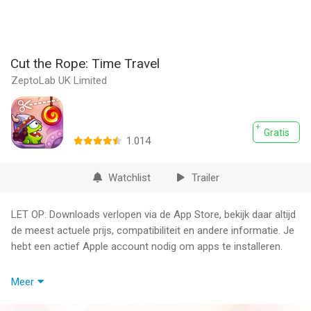
Cut the Rope: Time Travel
ZeptoLab UK Limited
Gratis
1.014
Watchlist
Trailer
LET OP: Downloads verlopen via de App Store, bekijk daar altijd
de meest actuele prijs, compatibiliteit en andere informatie. Je
hebt een actief Apple account nodig om apps te installeren.
TIJDREIZEN WAS NOG NOOIT ZO LEKKER
Meer
Reis door de geschiedenis met Om Nom en ontmoet zijn