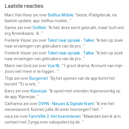
Laatste reacties
Marc Van Hoey
zei over
Belfius Mobile
: "
beste, iPadgebruik, na
laatste update, app. belfius mobile,...
"
Sanne
zei over
GoWish
: "
Ik heb deze eerst gebruikt, maar toch wel
erg Amerikaans.. Ik...
"
Frederik Visser
zei over
Tekst naar spraak - Talkie
: "
Ik ben op zoek
naar ervaringen van gebruikers van de pro...
"
Frederik Visser
zei over
Tekst naar spraak - Talkie
: "
Ik ben op zoek
naar ervaringen van gebruikers van de pro...
"
Mario van Gool
zei over
Vue NL
: "
1 groot drama. Account van mijn
zoon niet meer in te loggen....
"
Thijs
zei over
Burgernet
: "
Bij het openen van de app komt het
bericht ""Er is iets...
"
Barry
zei over
Klaverjas
: "
Ik speel met vrienden tegenwoordig op
de app ‘Klaverjas...
"
Catharina
zei over
DVHN - Nieuws & Digitale Krant
: "
Ik mis het
nieuwswoord. Kunnen jullie dit weer toevoegen? Het...
"
sara
zei over
FarmVille 2: Het boerenleven
: "
Maanden ben ik al in
contact met Zynga over valsspelers bij de...
"