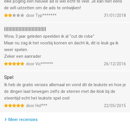
elke poging een nieuwe ad is wel echt te veel. Je kan niet eens
OUDE GRIEKEN
de wifi uitzetten om de ads te ontwijken!
Wissel platforms en gebruik portalen met de Groene Filosoof.
door Typ*******
31/01/2018
Wijsheid zegt: snoep!
|||||||||||||||||||||||||||||
STEENTIJD
Wow, 3 jaar geleden speelden ik al "cut de robe"
Schuif enorme stenen met Holbewoner-Nom. Oega-boega!
Maar nu zag ik het voorbij komen en dacht ik, dit is leuk ga ik
weer spelen.
DISCOTIJD
Zeker een aanrader
Blokkeer lichtstralen met discoballen voor Disco-Nom. Blijf
door Vic******
26/12/2016
funky!
Spel
WILDE WESTEN
Ik heb de gratis versies allemaal en vond dit de leukste en hoe je
Verbind snoepjes met lichtgevende touwen met Sheriff-Nom.
de dingen laat bewegen zelfs de sterren met die klok bij de
Yeehaw, suiker!
steentijd echt het leukste spel ooit
door Hol***
22/05/2015
AZIATISCHE DYNASTIE
Verberg en onthul elementen met de waaier van WisdOmNom.
Meer recensies
Zoete harmonie!