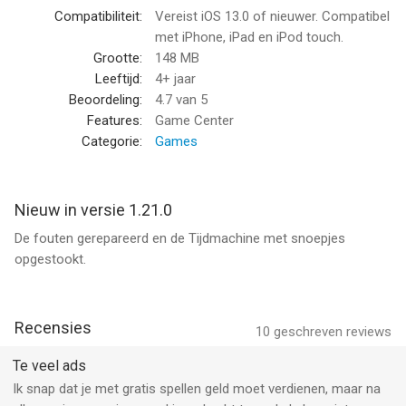
kenmerkende Cut the Rope-humor
Compatibiliteit:
Vereist iOS 13.0 of nieuwer. Compatibel
met iPhone, iPad en iPod touch.
REIS DOOR DE TIJD
Grootte:
148 MB
Leeftijd:
4+ jaar
MIDDELEEUWEN
Beoordeling:
4.7
van 5
Breek kettingen met scherpe messen voor Kruisridder-Nom.
Features:
Game Center
Voor het koninkrijk!
Categorie:
Games
RENAISSANCE
Bevries de tijd met Om da Nomci. Een meesterwerk in
Nieuw in versie 1.21.0
beweging!
De fouten gerepareerd en de Tijdmachine met snoepjes
opgestookt.
PIRATENSCHIP
Laat bommen knallen en snoep stuiteren met Kapitein-Nom.
Suiker ahoy!
Recensies
10
geschreven reviews
OUDE EGYPTE
Leid vliegend snoep en raketten naar TutankhaNom. Zoete
Te veel ads
offers!
Ik snap dat je met gratis spellen geld moet verdienen, maar na