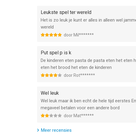
Are you feeling bored? Then jump on a board! Dow
Leukste spel ter wereld
Het is zo leuk je kunt er alles in alleen wel jamm
Privacy Policy: https://say.games/privacy-policy
wereld
Terms of Use: https://say.games/terms-of-use
door Mil*******
--
Put spel p is k
Turbo Stars - Epic Racing van SayGames LTD is ee
De kinderen eten pasta de pasta eten het eten h
hoger, geschikt bevonden voor gebruikers met lee
eten het brood het eten de kinderen
door Rot*******
Informatie voor Turbo Stars - Epic Racingis het l
Wel leuk
Wel leuk maar ik ben echt de hele tijd eerstes E
megaveel betalen voor een andere bord
door Mat******
Meer recensies