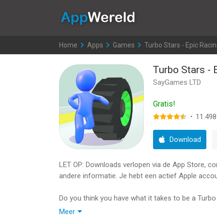
AppWereld
Home
>
Apps
>
Games
>
Turbo Stars - Epic Raci
Turbo Stars - 
SayGames LTD
Gratis!
·
11.498
Download
LET OP: Downloads verlopen via de App Store, contr
andere informatie. Je hebt een actief Apple accou
Do you think you have what it takes to be a Tur
in this wild and fast-paced racing game!
Meer