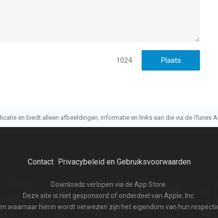
1024
atie en biedt alleen afbeeldingen, informatie en links aan die via de iTunes AP
Contact
Privacybeleid en Gebruiksvoorwaarden
·
Downloads verlopen via de App Store.
Deze site is niet gesponsord of onderdeel van Apple, Inc.
n waarnaar hierin wordt verwezen zijn het eigendom van hun respectie