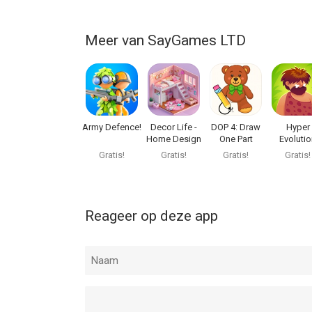
Meer van SayGames LTD
Army Defence!
Decor Life -
DOP 4: Draw
Hyper
Home Design
One Part
Evoluti
Game
Gratis!
Gratis!
Gratis!
Gratis!
Reageer op deze app