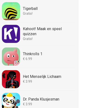
Tigerball
Gratis!
Kahoot! Maak en speel
quizzen
Gratis!
Thinkrolls 1
€ 6.99
Het Menselijk Lichaam
€ 3.99
Dr. Panda Klusjesman
€ 3.99