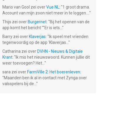
Mario van Gool
zei over
Vue NL
: "
1 groot drama.
Account van mijn zoon niet meer in te loggen....
"
Thijs
zei over
Burgernet
: "
Bij het openen van de
app komt het bericht ""Er is iets...
"
Barry
zei over
Klaverjas
: "
Ik speel met vrienden
tegenwoordig op de app ‘Klaverjas...
"
Catharina
zei over
DVHN - Nieuws & Digitale
‬:
Star Art:
Comics Bob
Fork N
Krant
: "
Ik mis het nieuwswoord. Kunnen jullie dit
er
Drawing &
Sausage
weer toevoegen? Het...
"
Relaxing
Gratis!
Gratis!
Gratis!
sara
zei over
FarmVille 2: Het boerenleven
:
"
Maanden ben ik al in contact met Zynga over
valsspelers bij de...
"