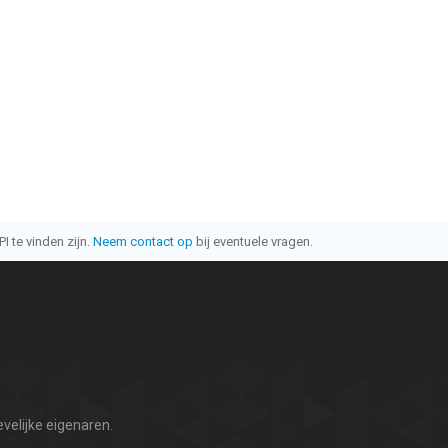
I te vinden zijn.
Neem contact op
bij eventuele vragen.
velijke eigenaren.