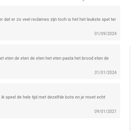
nload Turbo Stars and start racing right now!
er dat er zo veel reclames zijn toch is het het leukste spel ter
01/09/2024
n app voor iPhone, iPad en iPod touch met iOS versie 15.0 of
et eten de eten de eten het eten pasta het brood eten de
ftijden vanaf
9 jaar
.
31/01/2024
aatst vergeleken op 9 Aug om 09:46.
n ik speel de hele tijd met dezelfde bots en je moet echt
09/01/2021