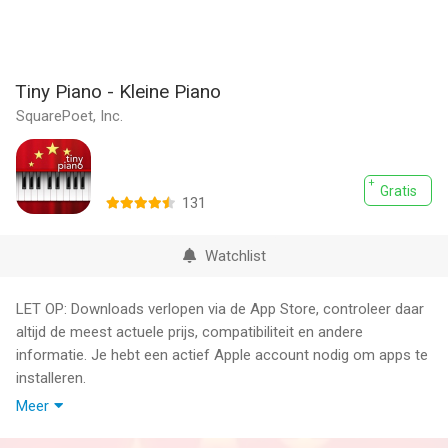
Tiny Piano - Kleine Piano
SquarePoet, Inc.
Gratis
131
Watchlist
LET OP: Downloads verlopen via de App Store, controleer daar
altijd de meest actuele prijs, compatibiliteit en andere
informatie. Je hebt een actief Apple account nodig om apps te
installeren.
Meer
Zeer makkelijk! The easiest way to play piano! Play with your
eyes closed and fool your friends. Tap anywhere on the piano