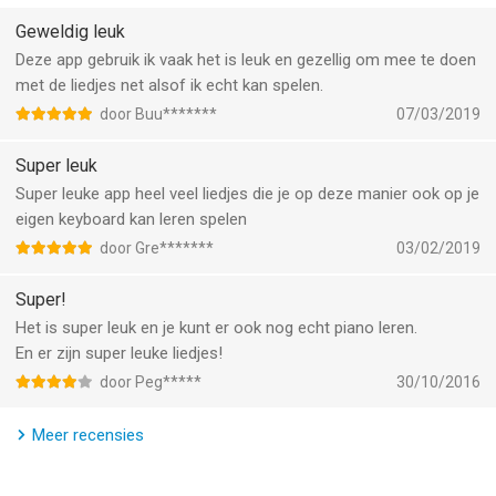
Contact us:
Geweldig leuk
+ http://www.facebook.com/tinypiano
Deze app gebruik ik vaak het is leuk en gezellig om mee te doen
+ hello@squarepoet.com
met de liedjes net alsof ik echt kan spelen.
door Buu*******
07/03/2019
--
Super leuk
Tiny Piano - Kleine Piano van SquarePoet, Inc. is een app voor
Super leuke app heel veel liedjes die je op deze manier ook op je
iPhone, iPad en iPod touch met iOS versie 8.0 of hoger,
eigen keyboard kan leren spelen
geschikt bevonden voor gebruikers met leeftijden vanaf
4 jaar
.
door Gre*******
03/02/2019
Informatie voor Tiny Piano - Kleine Pianois het laatst
Super!
vergeleken op 7 Aug om 23:18.
Het is super leuk en je kunt er ook nog echt piano leren.
En er zijn super leuke liedjes!
door Peg*****
30/10/2016
Meer recensies