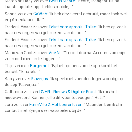
Marc Van Hoey
zei over
Belfius Mobile
: "
beste, iPadgebruik, na
laatste update, app. belfius mobile,...
"
Sanne
zei over
GoWish
: "
Ik heb deze eerst gebruikt, maar toch wel
erg Amerikaans.. Ik...
"
Frederik Visser
zei over
Tekst naar spraak - Talkie
: "
Ik ben op zoek
naar ervaringen van gebruikers van de pro...
"
Frederik Visser
zei over
Tekst naar spraak - Talkie
: "
Ik ben op zoek
naar ervaringen van gebruikers van de pro...
"
Mario van Gool
zei over
Vue NL
: "
1 groot drama. Account van mijn
zoon niet meer in te loggen....
"
Thijs
zei over
Burgernet
: "
Bij het openen van de app komt het
bericht ""Er is iets...
"
Barry
zei over
Klaverjas
: "
Ik speel met vrienden tegenwoordig op
de app ‘Klaverjas...
"
Catharina
zei over
DVHN - Nieuws & Digitale Krant
: "
Ik mis het
nieuwswoord. Kunnen jullie dit weer toevoegen? Het...
"
sara
zei over
FarmVille 2: Het boerenleven
: "
Maanden ben ik al in
contact met Zynga over valsspelers bij de...
"