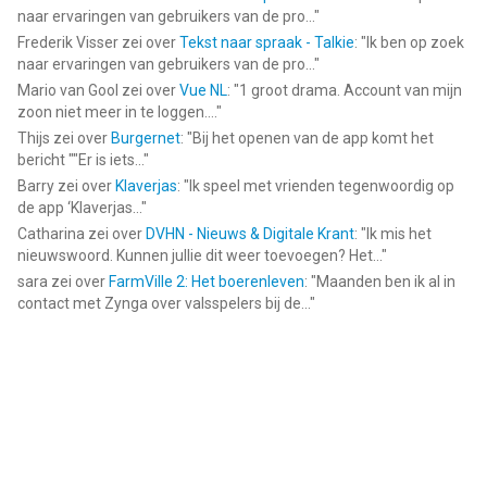
naar ervaringen van gebruikers van de pro...
"
Frederik Visser
zei over
Tekst naar spraak - Talkie
: "
Ik ben op zoek
naar ervaringen van gebruikers van de pro...
"
Mario van Gool
zei over
Vue NL
: "
1 groot drama. Account van mijn
zoon niet meer in te loggen....
"
Thijs
zei over
Burgernet
: "
Bij het openen van de app komt het
bericht ""Er is iets...
"
Barry
zei over
Klaverjas
: "
Ik speel met vrienden tegenwoordig op
de app ‘Klaverjas...
"
Catharina
zei over
DVHN - Nieuws & Digitale Krant
: "
Ik mis het
nieuwswoord. Kunnen jullie dit weer toevoegen? Het...
"
sara
zei over
FarmVille 2: Het boerenleven
: "
Maanden ben ik al in
contact met Zynga over valsspelers bij de...
"