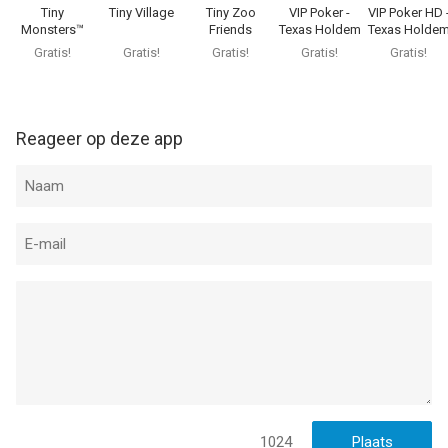
Tiny
Tiny Village
Tiny Zoo
VIP Poker -
VIP Poker HD 
Monsters™
Friends
Texas Holdem
Texas Holde
Gratis!
Gratis!
Gratis!
Gratis!
Gratis!
Reageer op deze app
1024