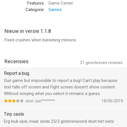
exciting quests, creatures, and minions
Features:
Game Center
- Upgrade your majestic CASTLE, construct new buildings and
Categorie:
Games
gather resources to expand your town
- Use your creatures to DEFEAT the Evil Queen’s minions
- Explore the mysterious realm surrounding your Kingdom
Nieuw in versie 1.1.8
- DECORATE your island with TONS of cute items
Fixed crashes when banishing minions.
Play FREE and enjoy TinyCo’s beautiful hi-resolution artwork
and out-of-this world animation
Recensies
21
geschreven reviews
Please review Tiny Castle, and give us your feedback!
Report a bug
Gun game but impossible to report a bug! Can’t play because
Tiny Castle is the BEST castle game. It is a FREE Social Game
text falls off screen and Fight screen doesn’t show content.
for your iPhone, iPad or iPod Touch!
Without seeying what you select it remains a guess.
Optimized to look AMAZING on the iPhone 5 and iPad
door Jus*******
18/06/2019
Tiny casle
Download Tiny Castle™ now for FREE!
Erg leuk spel, maar sinds 25/3 gisterenavond doet het niets