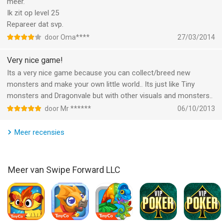
Share your tips, feedback, and participate in our CONTESTS on
meer.
our fan page:
Ik zit op level 25
Repareer dat svp.
http://facebook.com/TinyCastleGame/
door Oma****
27/03/2014
http://games.swipeforwardgames.com/privacypolicy.htm
http://games.swipeforwardgames.com/websitetermsofuse.htm
Very nice game!
Its a very nice game because you can collect/breed new
--
monsters and make your own little world.. Its just like Tiny
monsters and Dragonvale but with other visuals and monsters..
Tiny Castle van Swipe Forward LLC is een app voor iPhone,
door Mr ******
06/10/2013
iPad en iPod touch met iOS versie 11.0 of hoger, geschikt
bevonden voor gebruikers met leeftijden vanaf
4 jaar
.
Meer recensies
Informatie voor Tiny Castleis het laatst vergeleken op 6 Aug
om 17:08.
Meer van Swipe Forward LLC