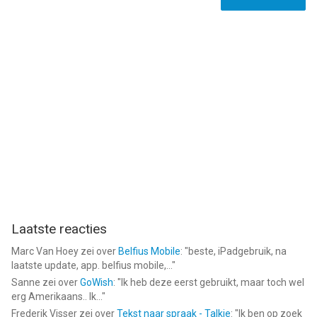
Laatste reacties
Marc Van Hoey
zei over
Belfius Mobile
: "
beste, iPadgebruik, na
laatste update, app. belfius mobile,...
"
Sanne
zei over
GoWish
: "
Ik heb deze eerst gebruikt, maar toch wel
erg Amerikaans.. Ik...
"
Frederik Visser
zei over
Tekst naar spraak - Talkie
: "
Ik ben op zoek