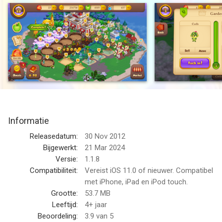
In Tiny Castle, save your family's ancient castle from the Evil
Queen! Feed and raise magical creatures to defeat the Evil
Queen who stole your family's castle many years ago. Push
back her enchanting spell, build your kingdom and explore the
mysterious islands!
Do you have what it takes? Join millions of players in Tiny
Castle and reclaim your kingdom! Download today for FREE!
Informatie
5 stars! “Engaging story with heartwarming characters”
5 stars! “Great production values, very fun gameplay!”
Releasedatum:
30 Nov 2012
Bijgewerkt:
21 Mar 2024
LOTS OF FUN, COOL FEATURES:
Versie:
1.1.8
Compatibiliteit:
Vereist iOS 11.0 of nieuwer. Compatibel
- Collect ALL the Magical Creatures and see them GROW from
met iPhone, iPad en iPod touch.
Babies to Adults
Grootte:
53.7 MB
- Unlock new types of magic to SUMMON rare Hybrid creatures
Leeftijd:
4+ jaar
- UNCOVER an ever-expanding world with constant new
Beoordeling:
3.9
van 5