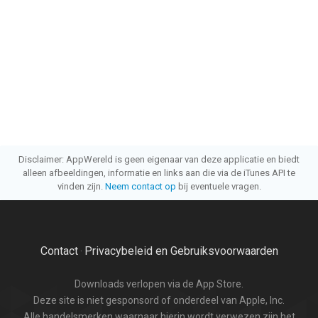
Disclaimer: AppWereld is geen eigenaar van deze applicatie en biedt
alleen afbeeldingen, informatie en links aan die via de iTunes API te
vinden zijn.
Neem contact op
bij eventuele vragen.
Contact
Privacybeleid en Gebruiksvoorwaarden
·
Downloads verlopen via de App Store.
Deze site is niet gesponsord of onderdeel van Apple, Inc.
Alle handelsmerken waarnaar hierin wordt verwezen zijn het