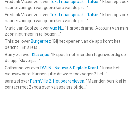
Frederik Visser
zei over
Tekst naar spraak - Talkie
: "
Ik ben op zoek
naar ervaringen van gebruikers van de pro...
"
Frederik Visser
zei over
Tekst naar spraak - Talkie
: "
Ik ben op zoek
naar ervaringen van gebruikers van de pro...
"
Mario van Gool
zei over
Vue NL
: "
1 groot drama. Account van mijn
zoon niet meer in te loggen....
"
Thijs
zei over
Burgernet
: "
Bij het openen van de app komt het
bericht ""Er is iets...
"
Barry
zei over
Klaverjas
: "
Ik speel met vrienden tegenwoordig op
de app ‘Klaverjas...
"
Catharina
zei over
DVHN - Nieuws & Digitale Krant
: "
Ik mis het
nieuwswoord. Kunnen jullie dit weer toevoegen? Het...
"
sara
zei over
FarmVille 2: Het boerenleven
: "
Maanden ben ik al in
contact met Zynga over valsspelers bij de...
"