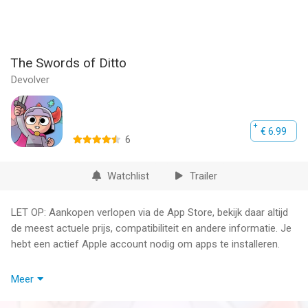
The Swords of Ditto
Devolver
€ 6.99
6
Watchlist
Trailer
LET OP: Aankopen verlopen via de App Store, bekijk daar altijd
de meest actuele prijs, compatibiliteit en andere informatie. Je
hebt een actief Apple account nodig om apps te installeren.
The Swords of Ditto is een compacte actie-RPG die een uniek
Meer
avontuur creëert voor elke nieuwe held die het durft op te
nemen tegen de boosaardige Mormo. Verken een prachtige