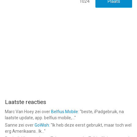
1024
Laatste reacties
Marc Van Hoey
zei over
Belfius Mobile
: "
beste, iPadgebruik, na
laatste update, app. belfius mobile,...
"
Sanne
zei over
GoWish
: "
Ik heb deze eerst gebruikt, maar toch wel
erg Amerikaans.. Ik...
"