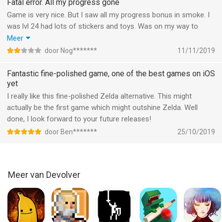
Fatal error. All my progress gone
Game is very nice. But I saw all my progress bonus in smoke. I
was lvl 24 had lots of stickers and toys. Was on my way to
defeat the end boss once again and then... poof. White screen :
Meer
FATAL ERROR... some array blabla. Can’t access my progress
door Nog*******
11/11/2019
anymore. Restart of the game or restart of my device only
gives me options to start a new story. My old one, with all the
Fantastic fine-polished game, one of the best games on iOS
goodies... gone. I’m very, very, very sad an disappointed about
yet
this.
I really like this fine-polished Zelda alternative. This might
actually be the first game which might outshine Zelda. Well
done, I look forward to your future releases!
door Ben*******
25/10/2019
Meer van Devolver