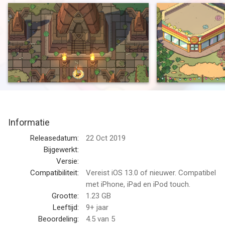
maar gevaarlijke bovenwereld, trotseer afschrikwekkende
kerkers en verbeter je held in een alleraardigst dorp tijdens je
strijd tegen het kwaad dat het eiland teistert. Ontketen het
mystieke zwaard van Ditto in een onvergetelijk avontuur vol
geweldige personages, bijzondere schatten en heldhaftige
gevechten!
Unieke avonturen aan elkaar geregen: Elke avontuur wordt een
nieuwe legende, anders dan eerdere legenden en deel van een
heroïsch erfgoed waarin alles samenhangt. De daden,
Informatie
successen en mislukkingen in het avontuur van elke held
hebben gevolgen voor de avonturen die volgen. Ze bepalen
Releasedatum:
22 Oct 2019
bijvoorbeeld of je wapens of bruikbare spullen van gevallen
Bijgewerkt:
helden kunt vinden.
Versie:
Compatibiliteit:
Vereist iOS 13.0 of nieuwer. Compatibel
Wapens, voorwerpen en stickers: Hanteer de traditionele
met iPhone, iPad en iPod touch.
combinatie van zwaard en boog samen met de aanzienlijk
Grootte:
1.23 GB
minder traditionele elpee-frisbee, magische golfclub en
Leeftijd:
9+ jaar
reuzenvoet uit de hemel om Mormo en haar legioenen van hun
Beoordeling:
4.5
van 5