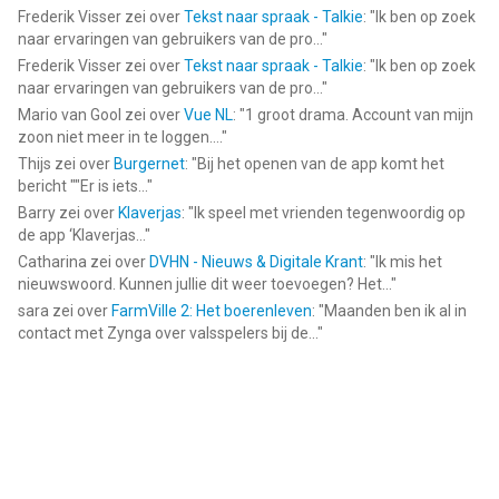
Frederik Visser
zei over
Tekst naar spraak - Talkie
: "
Ik ben op zoek
naar ervaringen van gebruikers van de pro...
"
Frederik Visser
zei over
Tekst naar spraak - Talkie
: "
Ik ben op zoek
naar ervaringen van gebruikers van de pro...
"
Mario van Gool
zei over
Vue NL
: "
1 groot drama. Account van mijn
zoon niet meer in te loggen....
"
Thijs
zei over
Burgernet
: "
Bij het openen van de app komt het
bericht ""Er is iets...
"
Barry
zei over
Klaverjas
: "
Ik speel met vrienden tegenwoordig op
de app ‘Klaverjas...
"
Catharina
zei over
DVHN - Nieuws & Digitale Krant
: "
Ik mis het
nieuwswoord. Kunnen jullie dit weer toevoegen? Het...
"
sara
zei over
FarmVille 2: Het boerenleven
: "
Maanden ben ik al in
contact met Zynga over valsspelers bij de...
"