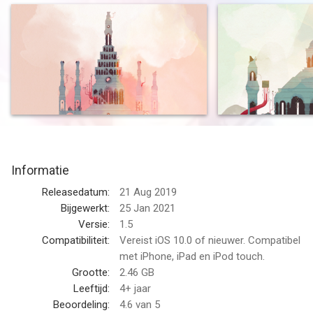
Haar reis door het verdriet uit zich in haar jurk, die haar nieuwe
vaardigheden geeft om beter de weg te vinden in haar
vervaagde realiteit. Naarmate het verhaal zich ontvouwt groeit
Gris emotioneel en ziet ze haar wereld op een andere manier,
waardoor ze nieuwe paden vindt die ze met haar nieuwe
vaardigheden kan verkennen.
GRIS is een serene en ontroerende ervaring, vrij van gevaar,
frustratie of dood. De spelers ontdekken een nauwkeurig
ontworpen wereld die tot leven is gebracht met verfijnd
Informatie
artwork, gedetailleerde animatie en een elegante originele
soundtrack. In de game worden lichte puzzels,
Releasedatum:
21 Aug 2019
platformsequenties en optionele vaardigheidsuitdagingen
Bijgewerkt:
25 Jan 2021
zichtbaar als de wereld van Gris verder toegankelijk wordt.
Versie:
1.5
Compatibiliteit:
Vereist iOS 10.0 of nieuwer. Compatibel
GRIS is een vrijwel tekstloze ervaring met alleen eenvoudige
met iPhone, iPad en iPod touch.
besturingshints die zijn geïllustreerd met universele symbolen.
Grootte:
2.46 GB
De game is geschikt voor iedereen, ongeacht welke taal je
Leeftijd:
4+ jaar
spreekt.
Beoordeling:
4.6
van 5