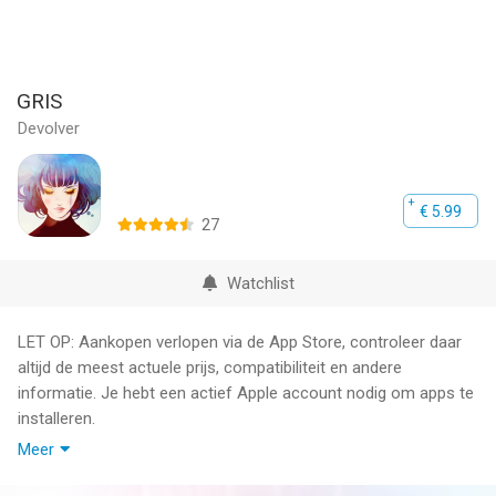
GRIS
Devolver
€ 5.99
27
Watchlist
LET OP: Aankopen verlopen via de App Store, controleer daar
altijd de meest actuele prijs, compatibiliteit en andere
informatie. Je hebt een actief Apple account nodig om apps te
installeren.
Meer
Gris is een hoopvol jong meisje dat verdwaald is in haar eigen
wereld en moet omgaan met een pijnlijke ervaring in haar leven.