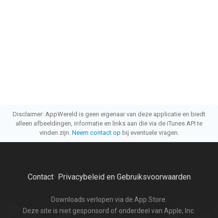
Disclaimer: AppWereld is geen eigenaar van deze applicatie en biedt
alleen afbeeldingen, informatie en links aan die via de iTunes API te
vinden zijn.
Neem contact op
bij eventuele vragen.
Contact
Privacybeleid en Gebruiksvoorwaarden
·
Downloads verlopen via de App Store.
Deze site is niet gesponsord of onderdeel van Apple, Inc.