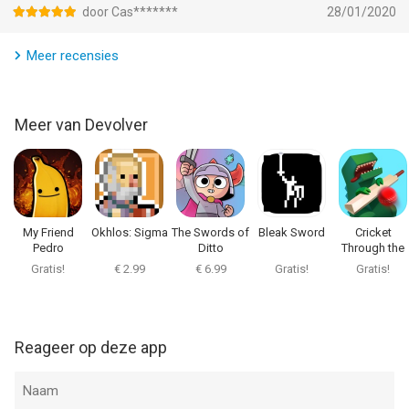
door Cas*******
28/01/2020
Meer recensies
Meer van Devolver
My Friend
Okhlos: Sigma
The Swords of
Bleak Sword
Cricket
Pedro
Ditto
Through the
Ages
Gratis!
€ 2.99
€ 6.99
Gratis!
Gratis!
Reageer op deze app