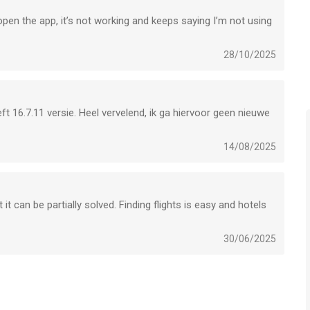
pen the app, it’s not working and keeps saying I’m not using
28/10/2025
ft 16.7.11 versie. Heel vervelend, ik ga hiervoor geen nieuwe
14/08/2025
 it can be partially solved. Finding flights is easy and hotels
30/06/2025