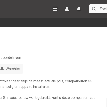
Inloggen
Watchlist
eoordelingen
Watchlist
oleer daar altijd de meest actuele prijs, compatibiliteit en
nt nodig om apps te installeren.
r® Invoice op uw werk gebruikt, kunt u deze companion-app
en onkosten onderweg te beheren!