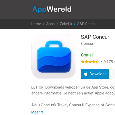
AppWereld
Home
>
Apps
>
Zakelijk
>
SAP Concur
SAP Concur
Concur
Gratis!
·
9.175
b
Download
LET OP: Downloads verlopen via de App Store, contr
andere informatie. Je hebt een actief Apple accou
Als u Concur® Travel, Concur® Expense of Concu
downloaden op uw iPhone of iPad om uw reizen 
Meer