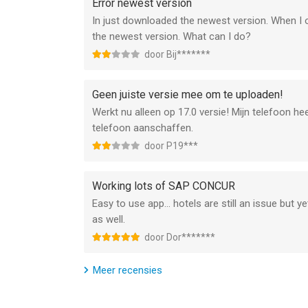
Error newest version
In just downloaded the newest version. When I o
the newest version. What can I do?
door Bij*******
Geen juiste versie mee om te uploaden!
Werkt nu alleen op 17.0 versie! Mijn telefoon hee
telefoon aanschaffen.
door P19***
Working lots of SAP CONCUR
Easy to use app… hotels are still an issue but yet
as well.
door Dor*******
Meer recensies