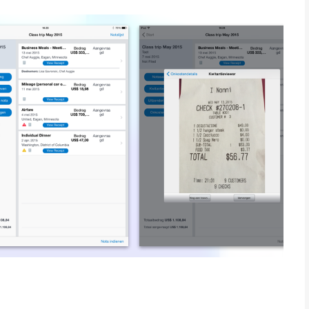
jken en goedkeuren;
dellijk aan uw onkostennota toevoegen;
erveren of een auto huren;
uitnodigingen voor besprekingen;
tels ontvangen;
vastleggen;
me waarschuwingen en updates voor uw reis te ontvangen.
de gebruikers van SAP Concur-oplossingen.*
ad en iPod touch met iOS versie 18.0 of hoger, geschikt
jaar
.
ken op 8 Aug om 01:09.