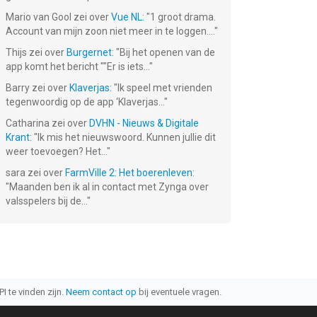
Mario van Gool
zei over
Vue NL
: "
1 groot drama.
Account van mijn zoon niet meer in te loggen....
"
Thijs
zei over
Burgernet
: "
Bij het openen van de
app komt het bericht ""Er is iets...
"
Barry
zei over
Klaverjas
: "
Ik speel met vrienden
tegenwoordig op de app ‘Klaverjas...
"
Catharina
zei over
DVHN - Nieuws & Digitale
Krant
: "
Ik mis het nieuwswoord. Kunnen jullie dit
weer toevoegen? Het...
"
sara
zei over
FarmVille 2: Het boerenleven
:
"
Maanden ben ik al in contact met Zynga over
valsspelers bij de...
"
I te vinden zijn.
Neem contact op
bij eventuele vragen.