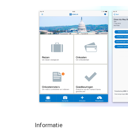
Met de SAP® Concur® mobile app kunt u:
• onkostennota's, facturen en reisaanvragen beki
• een foto van uw kwitantie nemen en deze onmid
• een vlucht of treinreis boeken, hotelkamers res
• nieuwe deelnemers bijwerken of toevoegen aan 
• op basis van uw voorkeuren suggesties voor ho
• gemaakte kilometers automatisch bijhouden en 
• uw reisschema met TripIt integreren om realti
*Dit is een mobiele companion-app voor bestaan
--
SAP Concur van Concur is een app voor iPhone, iP
bevonden voor gebruikers met leeftijden vanaf
4 
Informatie voor SAP Concuris het laatst vergele
Informatie