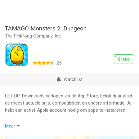
TAMAGO Monsters 2: Dungeon
The Pinkfong Company, Inc.
Gratis
25
Watchlist
LET OP: Downloads verlopen via de App Store, bekijk daar altijd
de meest actuele prijs, compatibiliteit en andere informatie. Je
hebt een actief Apple account nodig om apps te installeren.
Slechts 500 Hits & Surprise Monster Beloning!
Meer
De super hit spel TAMAGO Monsters 2: Dungeon is nu
beschikbaar voor smartphone!