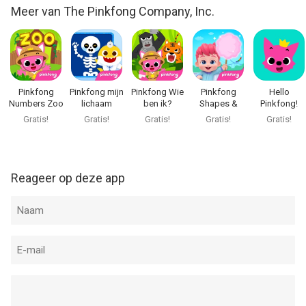
Meer van The Pinkfong Company, Inc.
Pinkfong
Pinkfong mijn
Pinkfong Wie
Pinkfong
Hello
Numbers Zoo
lichaam
ben ik?
Shapes &
Pinkfong!
Colors
Gratis!
Gratis!
Gratis!
Gratis!
Gratis!
Reageer op deze app