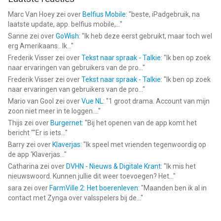
Marc Van Hoey
zei over
Belfius Mobile
: "
beste, iPadgebruik, na
laatste update, app. belfius mobile,...
"
Sanne
zei over
GoWish
: "
Ik heb deze eerst gebruikt, maar toch wel
erg Amerikaans.. Ik...
"
Frederik Visser
zei over
Tekst naar spraak - Talkie
: "
Ik ben op zoek
naar ervaringen van gebruikers van de pro...
"
Frederik Visser
zei over
Tekst naar spraak - Talkie
: "
Ik ben op zoek
naar ervaringen van gebruikers van de pro...
"
Mario van Gool
zei over
Vue NL
: "
1 groot drama. Account van mijn
zoon niet meer in te loggen....
"
Thijs
zei over
Burgernet
: "
Bij het openen van de app komt het
bericht ""Er is iets...
"
Barry
zei over
Klaverjas
: "
Ik speel met vrienden tegenwoordig op
de app ‘Klaverjas...
"
Catharina
zei over
DVHN - Nieuws & Digitale Krant
: "
Ik mis het
nieuwswoord. Kunnen jullie dit weer toevoegen? Het...
"
sara
zei over
FarmVille 2: Het boerenleven
: "
Maanden ben ik al in
contact met Zynga over valsspelers bij de...
"