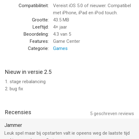
vergeleken op 6 Aug om 14:54.
Compatibiliteit:
Vereist iOS 5.0 of nieuwer. Compatibel
met iPhone, iPad en iPod touch.
Grootte:
43.5 MB
Leeftijd:
4+ jaar
Beoordeling:
4.3
van 5
Features:
Game Center
Categorie:
Games
Nieuw in versie 2.5
1. stage rebalancing
2. bug fix
Recensies
5
geschreven reviews
Jammer
Leuk spel maar bij opstarten valt ie opeens weg de laatste tijd