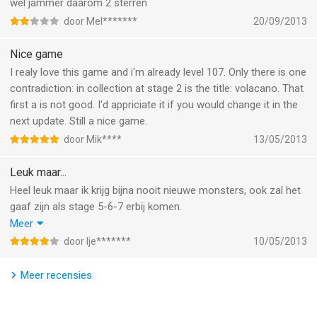
wel jammer daarom 2 sterren
door Mel*******
20/09/2013
Nice game
I realy love this game and i'm already level 107. Only there is one
contradiction: in collection at stage 2 is the title: volacano. That
first a is not good. I'd appriciate it if you would change it in the
next update. Still a nice game.
door Mik****
13/05/2013
Leuk maar...
Heel leuk maar ik krijg bijna nooit nieuwe monsters, ook zal het
gaaf zijn als stage 5-6-7 erbij komen.
Heel soms sluit de applicatie uit zich zelf af.
Meer
Dus die bug fixen, de stages toevoegen en nieuwe monster.
door Ije*******
10/05/2013
Succes.
Meer recensies