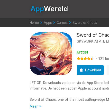
AppWereld
Home
>
Apps
>
Games
>
Sword of Chaos
Sword of Cha
SKYWORK AI PTE L
Gratis!
·
121
be
Download
LET OP: Downloads verlopen via de App Store, bekij
informatie. Je hebt een actief Apple account nodi
Sword of Chaos, one of the most cutting-edge 
Meer