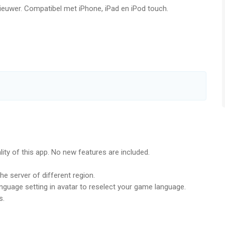
nieuwer. Compatibel met iPhone, iPad en iPod touch.
ftijden vanaf
12 jaar
.
geleken op 7 Aug om 03:53.
ity of this app. No new features are included.
e server of different region.
anguage setting in avatar to reselect your game language.
s.