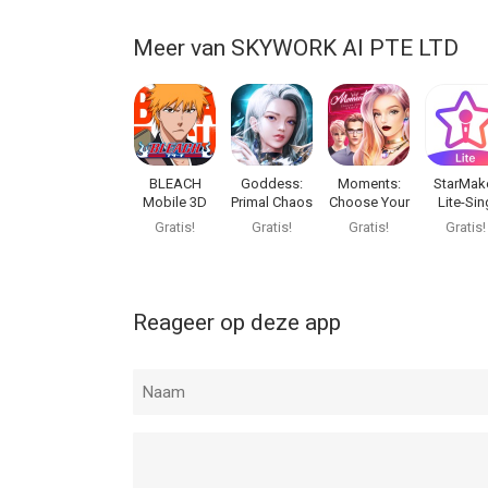
Meer van SKYWORK AI PTE LTD
BLEACH
Goddess:
Moments:
StarMak
Mobile 3D
Primal Chaos
Choose Your
Lite-Sin
Story
Karaok
Gratis!
Gratis!
Gratis!
Gratis!
Reageer op deze app