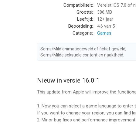
Compatibiliteit:
Vereist iOS 7.0 of 
hoger, geschikt bevonden voor gebruikers met lee
Grootte:
386 MB
Leeftijd:
12+ jaar
Informatie voor Sword of Chaosis het laatst ver
Beoordeling:
4.6
van 5
Categorie:
Games
Soms/Mild animatiegeweld of fictief geweld;
Soms/Milde seksuele content en naaktheid.
Nieuw in versie 16.0.1
This update from Apple will improve the functional
1. Now you can select a game language to enter th
If you want to change your region, you can find l
2. Minor bug fixes and performance improvement