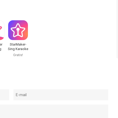
er
StarMaker-
g
Sing Karaoke
e
Songs
Gratis!