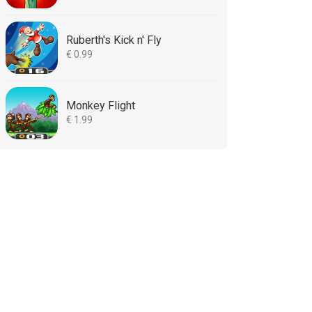
Ruberth's Kick n' Fly
€ 0.99
Monkey Flight
€ 1.99