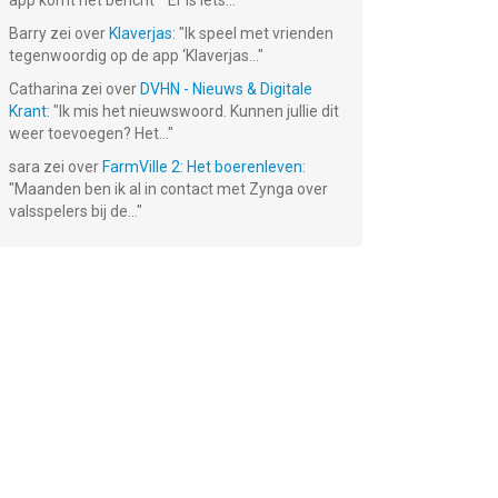
app komt het bericht ""Er is iets...
"
Barry
zei over
Klaverjas
: "
Ik speel met vrienden
tegenwoordig op de app ‘Klaverjas...
"
Catharina
zei over
DVHN - Nieuws & Digitale
Krant
: "
Ik mis het nieuwswoord. Kunnen jullie dit
weer toevoegen? Het...
"
sara
zei over
FarmVille 2: Het boerenleven
:
"
Maanden ben ik al in contact met Zynga over
valsspelers bij de...
"