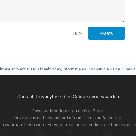
1024
atie en biedt alleen afbeeldingen, informatie en links aan die via de iTunes AP
Contact
Privacybeleid en Gebruiksvoorwaarden
·
Downloads verlopen via de App Store.
Deze site is niet gesponsord of onderdeel van Apple, Inc.
n waarnaar hierin wordt verwezen zijn het eigendom van hun respectie