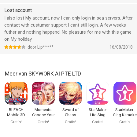
Note: Goddess: Primal Chaos is FREE-TO-PLAY but some in-
Lost account
game items require payment. An internet connection is also
I also lost My account, now I can only login in sea servers. After
required to play.
contact with custumer support I cant still login. A few weeks
futher and nothing happend. No pleasure for me with this game
Visit our Facebook Page at:
on My holiday
https://www.facebook.com/GoddessPrimalChaos/
door Lip*****
16/08/2018
--
Goddess: Primal Chaos van SKYWORK AI PTE LTD is een app
Meer van SKYWORK AI PTE LTD
voor iPhone, iPad en iPod touch met iOS versie 11.0 of hoger,
geschikt bevonden voor gebruikers met leeftijden vanaf
9 jaar
.
Informatie voor Goddess: Primal Chaosis het laatst vergeleken
op 9 Aug om 14:38.
BLEACH
Moments:
Sword of
StarMaker
StarMaker-
Mobile 3D
Choose Your
Chaos
Lite-Sing
Sing Karaoke
Story
Karaoke
Songs
Gratis!
Gratis!
Gratis!
Gratis!
Gratis!