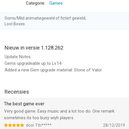
Weapons and Furious Wings
Categorie:
Games
- Hack and Slash! Easy to control, one-tap combo and
amazing experience
Soms/Mild animatiegeweld of fictief geweld;
- Manually choose targets or directions when unleashing skills.
Loot Boxes.
You call the shots!
- Challenge Multiplayer Dungeon, Boss World, Urgent Wild and
more dynamic quests
Nieuw in versie 1.128.262
- Fight alongside exclusive Goddesses of mass destruction.
You will never be alone!
Update Notes:
- Vanquish the force of evils in discord and occupy their
Gems upgradeable up to Lv.14
generous legacy
Added a new Gem upgrade material: Stone of Valor
- Forge powerful alliances to maximize your growth and rally
league to defeat rivals
- Various PvP modes in Arena:1v1, 2v2, 3v3, Team battle and
Recensies
Alliance War
The best game ever
Plus, even more exciting contents and new gameplays await
Very good game. Easy music and a lot too do. One remark:
your discovery! Try the hottest next-gen game of 2017 now!
sometimes its too busy wiyh players.
You will be the King of Legend!
door Tth*****
28/12/2019