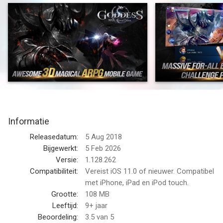
Transform yourself into a legendary hero, summon ultimate
dragons and monsters, kill the dominating Tyrant for revenge
and battle your way against millions of online players
worldwide!
Order or chaos? Only the strong can survive in this clash age!
Do you have what it takes to win the battle and conquer the
world? Lead your hero to victory and rush forth on a fantasy
adventure now!
Informatie
= GAME FEATURES =
Releasedatum:
5 Aug 2018
- Stunning visuals with excellent 3D graphics and special
Bijgewerkt:
5 Feb 2026
animation effects
Versie:
1.128.262
- Choose from wide range of heroes: Summoner, Warrior or
Compatibiliteit:
Vereist iOS 11.0 of nieuwer. Compatibel
Bloodline
met iPhone, iPad en iPod touch.
- Collect rare blades and rings to upgrade and evolve your
Grootte:
108 MB
super heroes
Leeftijd:
9+ jaar
- Equip your heroes with unique Mounts, Swords, Gears,
Beoordeling:
3.5
van 5