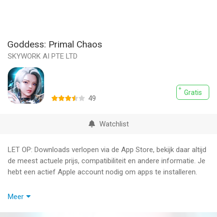
Goddess: Primal Chaos
SKYWORK AI PTE LTD
Gratis
49
Watchlist
LET OP: Downloads verlopen via de App Store, bekijk daar altijd
de meest actuele prijs, compatibiliteit en andere informatie. Je
hebt een actief Apple account nodig om apps te installeren.
War is coming! Are you ready for an epic combat? Join now
Meer
with your friends in Goddess: Primal Chaos, the cinematic real-
time 3D action MMORPG mobile game!