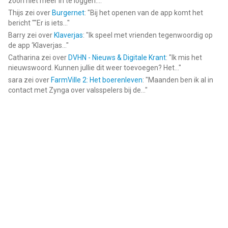
zoon niet meer in te loggen....
"
Thijs
zei over
Burgernet
: "
Bij het openen van de app komt het
bericht ""Er is iets...
"
Barry
zei over
Klaverjas
: "
Ik speel met vrienden tegenwoordig op
de app ‘Klaverjas...
"
Catharina
zei over
DVHN - Nieuws & Digitale Krant
: "
Ik mis het
nieuwswoord. Kunnen jullie dit weer toevoegen? Het...
"
sara
zei over
FarmVille 2: Het boerenleven
: "
Maanden ben ik al in
contact met Zynga over valsspelers bij de...
"