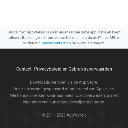
Disclaimer: AppWereld is geen eigenaar van deze applicatie en biedt
alleen afbeeldingen, informatie en links aan die via de iTunes API te
vinden zijn.
Neem contact op
bij eventuele vragen.
Contact
Privacybeleid en Gebruiksvoorwaarden
·
Downloads verlopen via de App Store.
Deze site is niet gesponsord of onderdeel van Apple, Inc.
Alle handelsmerken waarnaar hierin wordt verwezen zijn het
eigendom van hun respectievelijke eigenaren.
© 2011-2026 AppWereld