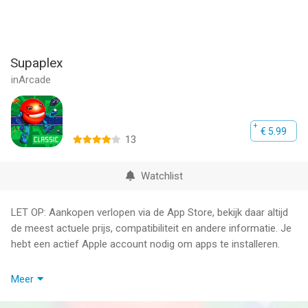
Supaplex
inArcade
€ 5.99
13
Watchlist
LET OP: Aankopen verlopen via de App Store, bekijk daar altijd
de meest actuele prijs, compatibiliteit en andere informatie. Je
hebt een actief Apple account nodig om apps te installeren.
The legendary game of superb quality!
Meer
One of the best action-puzzle games in the world!