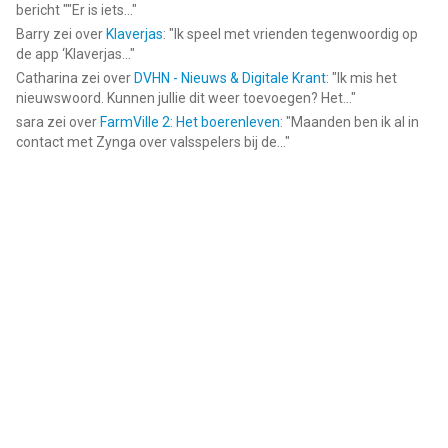
bericht ""Er is iets...
"
Barry
zei over
Klaverjas
: "
Ik speel met vrienden tegenwoordig op
de app ‘Klaverjas...
"
Catharina
zei over
DVHN - Nieuws & Digitale Krant
: "
Ik mis het
nieuwswoord. Kunnen jullie dit weer toevoegen? Het...
"
sara
zei over
FarmVille 2: Het boerenleven
: "
Maanden ben ik al in
contact met Zynga over valsspelers bij de...
"