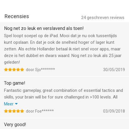
- Supaplex SQUARES - Unusual square levels!
- Supaplex GO! - Run. Run! But do not forget to think!
- Supaplex THINK! - Think. Think! And if you need to - run!
Recensies
24
geschreven reviews
- Supaplex WOW! - For those who are not afraid of Supaplex
HARD!
Nog net zo leuk en verslavend als toen!
Spel loopt soepel op de iPad. Mooi dat je nu ook tussentijds
If you have any questions, please contact our support team at
kunt opslaan. En dat je ook de snelheid hoger of lager kunt
support@supaplex.Me or visit our official website at
zetten. Als echte Hollander betaal ik niet snel voor apps, maar
Supaplex.Me
deze is het dubbel en dwars waard. Nog net zo leuk als 25 jaar
geleden!
AND ONE MORE THING...
door Sjo*******
30/05/2019
Make yourself comfortable!
Top game!
A great adventure awaits you!
Fantastic gameplay, great combination of essential tactics and
skills, your brain will be for sure challenged in >100 levels. All
--
levels immediately available so you can skip them when you
Meer
want. No internet connection required for playing. Worth the
door Foe******
03/09/2018
Supaplex van inArcade is een app voor iPhone, iPad en iPod
money.
touch met iOS versie 14.0 of hoger, geschikt bevonden voor
Very good!
gebruikers met leeftijden vanaf
4 jaar
.