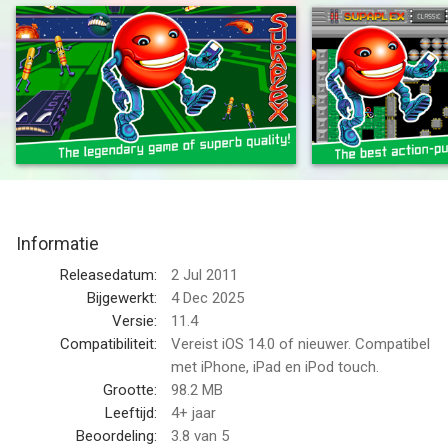
ABOUT SUPAPLEX
Millions of people around the world have already experienced
this joyful adventure! Help Murphy to travel through hundreds
of the most diverse game levels! This series of games can
captivate you for months or even years, that's why we have
named it - SUPAPLEX UNIVERSE!
- 111 INCREDIBLY EXCITING LEVELS! Help Murphy beat them
all! Collect Infotrons, dodge Zonks, escape from Snik-Snaks,
Informatie
and smash Electrons!
Releasedatum:
2 Jul 2011
- THE ORIGINAL SUPAPLEX GAMING ENGINE! Superbly fine-
Bijgewerkt:
4 Dec 2025
tuned real Supaplex logic! Lots of hidden features! Experiment
Versie:
11.4
and find new ones!
Compatibiliteit:
Vereist iOS 14.0 of nieuwer. Compatibel
met iPhone, iPad en iPod touch.
- INSTANT LEVEL SAVING! SCROLL AND ZOOM IN & OUT OF
Grootte:
98.2 MB
THE GAME BOARD! THREE SPEEDS! Hone your tactical skills!
Leeftijd:
4+ jaar
Develop strategic thinking!
Beoordeling:
3.8
van 5