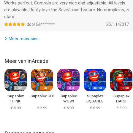
Works perfect. Controls are very nice and adjustable. All levels
are playable. Really love the Save/Load feature. No complains, 5
Informatie voor Supaplexis het laatst vergeleken op 7 Aug om
stars!
08:27.
door Bli*******
25/11/2017
Meer recensies
Meer van inArcade
Supaplex
Supaplex GO!
Supaplex
Supaplex
Supaplex
THINK!
WOW!
SQUARES
HARD
€ 5.99
€ 5.99
€ 5.99
€ 5.99
€ 5.99