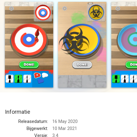
- Let your creative juices flow!
- Get to crafting and enjoy the satisfying flow of the paint!
- Auction off your beautiful work of art!
--
Spiral Plate van Zplay (Beijing) Info. Tech. Co.,Ltd. is een app
voor iPhone, iPad en iPod touch met iOS versie 10.0 of hoger,
geschikt bevonden voor gebruikers met leeftijden vanaf
4 jaar
.
Informatie voor Spiral Plateis het laatst vergeleken op 8 Aug
om 04:39.
Informatie
Releasedatum:
16 May 2020
Bijgewerkt:
10 Mar 2021
Versie:
3.4