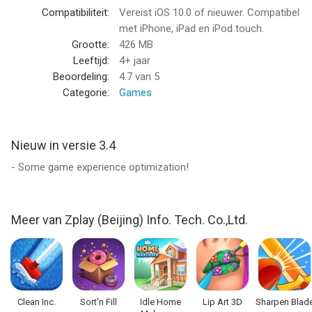
Compatibiliteit:
Vereist iOS 10.0 of nieuwer. Compatibel
met iPhone, iPad en iPod touch.
Grootte:
426 MB
Leeftijd:
4+ jaar
Beoordeling:
4.7
van 5
Categorie:
Games
Nieuw in versie 3.4
- Some game experience optimization!
Meer van Zplay (Beijing) Info. Tech. Co.,Ltd.
Clean Inc.
Sort'n Fill
Idle Home
Lip Art 3D
Sharpen Blad