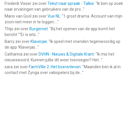
Frederik Visser
zei over
Tekst naar spraak - Talkie
: "
Ik ben op zoek
naar ervaringen van gebruikers van de pro...
"
Mario van Gool
zei over
Vue NL
: "
1 groot drama. Account van mijn
zoon niet meer in te loggen....
"
Thijs
zei over
Burgernet
: "
Bij het openen van de app komt het
bericht ""Er is iets...
"
Barry
zei over
Klaverjas
: "
Ik speel met vrienden tegenwoordig op
de app ‘Klaverjas...
"
Catharina
zei over
DVHN - Nieuws & Digitale Krant
: "
Ik mis het
nieuwswoord. Kunnen jullie dit weer toevoegen? Het...
"
sara
zei over
FarmVille 2: Het boerenleven
: "
Maanden ben ik al in
contact met Zynga over valsspelers bij de...
"