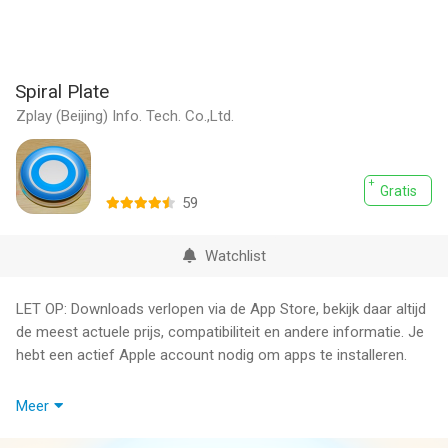
Spiral Plate
Zplay (Beijing) Info. Tech. Co.,Ltd.
Gratis
59
Watchlist
LET OP: Downloads verlopen via de App Store, bekijk daar altijd
de meest actuele prijs, compatibiliteit en andere informatie. Je
hebt een actief Apple account nodig om apps te installeren.
Sit back and relax while you create beautiful plates and profit!
Meer
- Super satisfying gameplay for all ages!