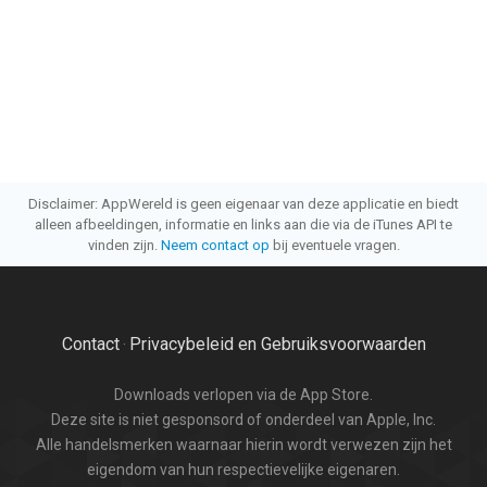
Disclaimer: AppWereld is geen eigenaar van deze applicatie en biedt
alleen afbeeldingen, informatie en links aan die via de iTunes API te
vinden zijn.
Neem contact op
bij eventuele vragen.
Contact
Privacybeleid en Gebruiksvoorwaarden
·
Downloads verlopen via de App Store.
Deze site is niet gesponsord of onderdeel van Apple, Inc.
Alle handelsmerken waarnaar hierin wordt verwezen zijn het
eigendom van hun respectievelijke eigenaren.