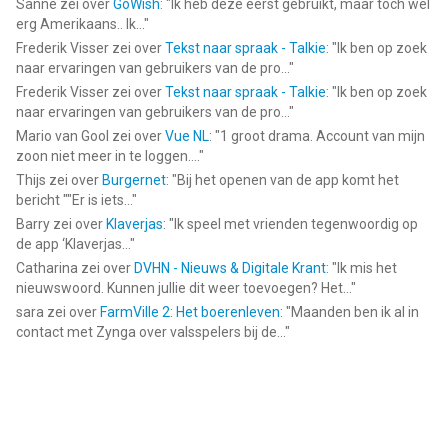
Sanne
zei over
GoWish
: "
Ik heb deze eerst gebruikt, maar toch wel
services/itunes/dev/stdeula/
erg Amerikaans.. Ik...
"
Frederik Visser
zei over
Tekst naar spraak - Talkie
: "
Ik ben op zoek
--
naar ervaringen van gebruikers van de pro...
"
Frederik Visser
zei over
Tekst naar spraak - Talkie
: "
Ik ben op zoek
Speed Tracker: snelheidsmeter van Oxagile LLC is een app voor
naar ervaringen van gebruikers van de pro...
"
iPhone, iPad en iPod touch met iOS versie 16.0 of hoger,
Mario van Gool
zei over
Vue NL
: "
1 groot drama. Account van mijn
geschikt bevonden voor gebruikers met leeftijden vanaf
17 jaar
.
zoon niet meer in te loggen....
"
Thijs
zei over
Burgernet
: "
Bij het openen van de app komt het
Informatie voor Speed Tracker: snelheidsmeteris het laatst
bericht ""Er is iets...
"
vergeleken op 8 Aug om 20:05.
Barry
zei over
Klaverjas
: "
Ik speel met vrienden tegenwoordig op
de app ‘Klaverjas...
"
Catharina
zei over
DVHN - Nieuws & Digitale Krant
: "
Ik mis het
nieuwswoord. Kunnen jullie dit weer toevoegen? Het...
"
sara
zei over
FarmVille 2: Het boerenleven
: "
Maanden ben ik al in
contact met Zynga over valsspelers bij de...
"