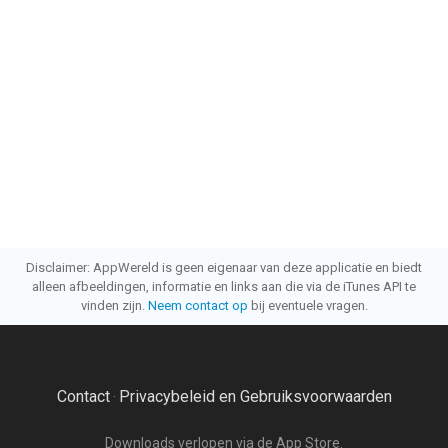
Disclaimer: AppWereld is geen eigenaar van deze applicatie en biedt
alleen afbeeldingen, informatie en links aan die via de iTunes API te
vinden zijn.
Neem contact op
bij eventuele vragen.
Contact
Privacybeleid en Gebruiksvoorwaarden
·
Downloads verlopen via de App Store.