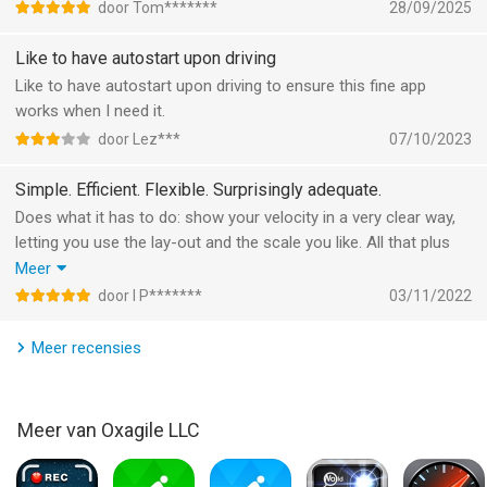
Volg belangrijke trajectstatistieken in werkelijke tijd. De
door Tom*******
28/09/2025
gemiddelde en de maximale snelheid, de afgelegde afstand, de
tijden van beweging en stilstand.
Like to have autostart upon driving
Like to have autostart upon driving to ensure this fine app
Met de landschappositie kunt u uw apparaat horizontaal op het
works when I need it.
instrumentenbord van uw auto monteren. Als u de dingen liever
door Lez***
07/10/2023
vanuit een bredere hoek ziet, dan zult u de nieuwe
landschapmodus buitengewoon nuttig en praktisch vinden.
Simple. Efficient. Flexible. Surprisingly adequate.
Does what it has to do: show your velocity in a very clear way,
Schaalbare kiesschijf van de snelheidsmeter
letting you use the lay-out and the scale you like. All that plus
logging: on the map you see that trip and below the graph
Meer
Speed Tracker biedt een unieke, schaalbare kiesschijf.
concerning the velocity. Move your finger over the graph to see
door I P*******
03/11/2022
Selecteer de maximaal mogelijke snelheid voor uw voertuig en
where it was that you went so fast. Or slow. Nice app!
volg uw snelheid met meer precisie, ongeacht of het een
Meer recensies
vliegtuig, een trein, een auto, een fiets, of een boot betreft.
Statistieken
Alle ingezamelde gegevens van het allereerste traject worden
Meer van Oxagile LLC
op een enkele plaats opgeslagen.