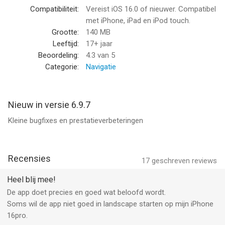
Trip Log
Compatibiliteit:
Vereist iOS 16.0 of nieuwer. Compatibel
Trip Log registreert alle informatie in de toepassing en slaat
met iPhone, iPad en iPod touch.
deze op. U hebt gemakkelijk toegang tot ALLE trajecten met
Grootte:
140 MB
een enkele muisklik. In Trip Log kunt u het traject op de kaart
Leeftijd:
17+ jaar
controleren, de snelheid, de gemiddelde snelheid, de maximale
Beoordeling:
4.3
van 5
snelheid, de afstand, de totale tijd en de gedetailleerde
Categorie:
Navigatie
snelheidsgrafiek zien. U wilt niet verdwalen tussen al die
opgeslagen trajecten? Geef hen een geschikte naam. U wilt uw
rijervaringen delen of gewoon de dagelijkse trajecten
Nieuw in versie 6.9.7
vergelijken? Met de trajectcomputer is dat een handomdraai.
Kleine bugfixes en prestatieverbeteringen
Exporteer alle trajecten in de beschikbare formaten (CSV, KML,
GPX) of deel ze zelfs met uw vrienden op Facebook, Twitter of
via e-mail.
Recensies
17
geschreven reviews
Met de gratis versie van Speed Tracker kan slechts één trip in
het triplog worden opgeslagen. Abonnees voor een PRO-
Heel blij mee!
abonnement kunnen onbeperkte reizen opslaan.
De app doet precies en goed wat beloofd wordt.
Soms wil de app niet goed in landscape starten op mijn iPhone
Trip Computer
16pro.