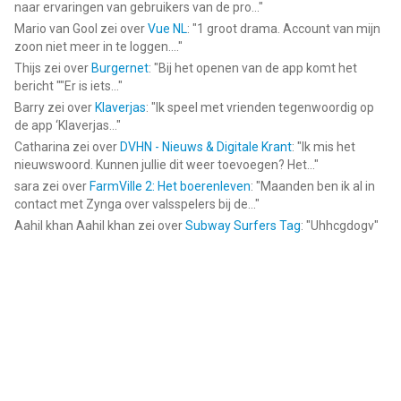
naar ervaringen van gebruikers van de pro...
"
Mario van Gool
zei over
Vue NL
: "
1 groot drama. Account van mijn
zoon niet meer in te loggen....
"
Thijs
zei over
Burgernet
: "
Bij het openen van de app komt het
bericht ""Er is iets...
"
Barry
zei over
Klaverjas
: "
Ik speel met vrienden tegenwoordig op
de app ‘Klaverjas...
"
Catharina
zei over
DVHN - Nieuws & Digitale Krant
: "
Ik mis het
nieuwswoord. Kunnen jullie dit weer toevoegen? Het...
"
sara
zei over
FarmVille 2: Het boerenleven
: "
Maanden ben ik al in
contact met Zynga over valsspelers bij de...
"
Aahil khan Aahil khan
zei over
Subway Surfers Tag
: "
Uhhcgdogv
"