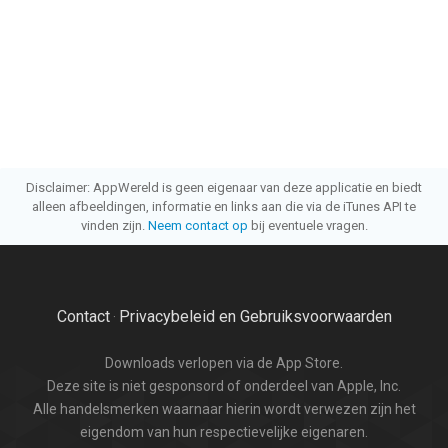
Disclaimer: AppWereld is geen eigenaar van deze applicatie en biedt
alleen afbeeldingen, informatie en links aan die via de iTunes API te
vinden zijn.
Neem contact op
bij eventuele vragen.
Contact
Privacybeleid en Gebruiksvoorwaarden
·
Downloads verlopen via de App Store.
Deze site is niet gesponsord of onderdeel van Apple, Inc.
Alle handelsmerken waarnaar hierin wordt verwezen zijn het
eigendom van hun respectievelijke eigenaren.