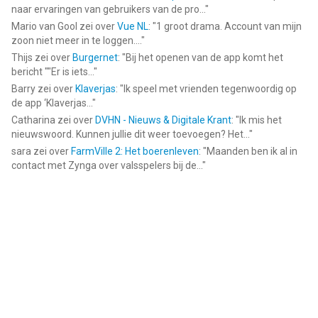
naar ervaringen van gebruikers van de pro...
"
Mario van Gool
zei over
Vue NL
: "
1 groot drama. Account van mijn
zoon niet meer in te loggen....
"
Thijs
zei over
Burgernet
: "
Bij het openen van de app komt het
bericht ""Er is iets...
"
Barry
zei over
Klaverjas
: "
Ik speel met vrienden tegenwoordig op
de app ‘Klaverjas...
"
Catharina
zei over
DVHN - Nieuws & Digitale Krant
: "
Ik mis het
nieuwswoord. Kunnen jullie dit weer toevoegen? Het...
"
sara
zei over
FarmVille 2: Het boerenleven
: "
Maanden ben ik al in
contact met Zynga over valsspelers bij de...
"