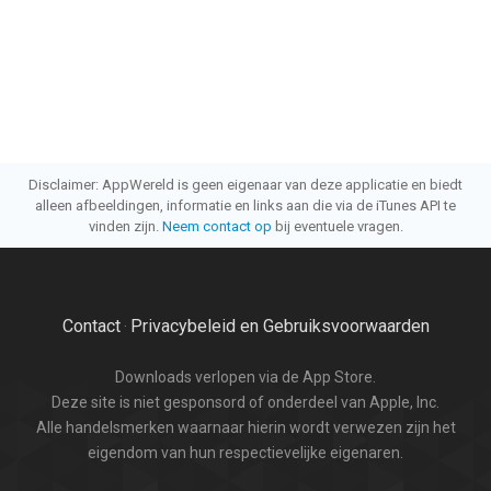
Disclaimer: AppWereld is geen eigenaar van deze applicatie en biedt
alleen afbeeldingen, informatie en links aan die via de iTunes API te
vinden zijn.
Neem contact op
bij eventuele vragen.
Contact
Privacybeleid en Gebruiksvoorwaarden
·
Downloads verlopen via de App Store.
Deze site is niet gesponsord of onderdeel van Apple, Inc.
Alle handelsmerken waarnaar hierin wordt verwezen zijn het
eigendom van hun respectievelijke eigenaren.