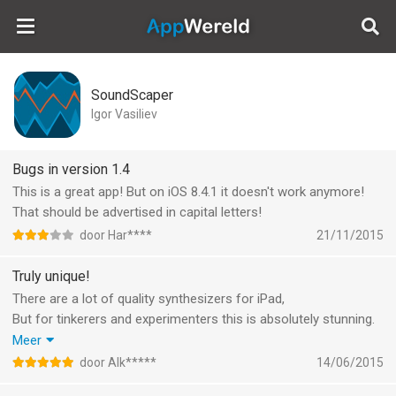
AppWereld
SoundScaper
Igor Vasiliev
Bugs in version 1.4
This is a great app! But on iOS 8.4.1 it doesn't work anymore!
That should be advertised in capital letters!
door Har****
21/11/2015
Truly unique!
There are a lot of quality synthesizers for iPad,
But for tinkerers and experimenters this is absolutely stunning.
There are sections that are pretty hard to grasp in the
Meer
beginning, but every session leaves you with a piece of truly
door Alk*****
14/06/2015
original sound to spice up every production. This should be a