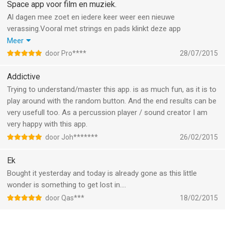
fantastic VSTI, but until then this is the software I continue to
Space app voor film en muziek.
use again and again and again!
Al dagen mee zoet en iedere keer weer een nieuwe
verassing.Vooral met strings en pads klinkt deze app
geweldig.Je drukt een paar keer op de randomize knop en stelt
Meer
hier en daar wat bij en vervolgens zit je ineens op een andere
door Pro****
28/07/2015
planeet.Midi sync is ook een hele mooie toevoeging en zeker in
combinatie met een drum app klinkt het heel tof.Je kan zowel
Addictive
chaotische glitch/drone geluiden maken,maar ook rustige
Trying to understand/master this app. is as much fun, as it is to
zweverige geluiden door de circuit enable en trigger knoppen uit
play around with the random button. And the end results can be
te schakelen.Ook fijn dat de developer de app regelmatig update
very usefull too. As a percussion player / sound creator I am
en nieuwe functies toevoegd.
very happy with this app.
door Joh*******
26/02/2015
Ek
Bought it yesterday and today is already gone as this little
wonder is something to get lost in....
door Qas***
18/02/2015