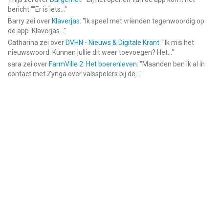
bericht ""Er is iets...
"
Barry
zei over
Klaverjas
: "
Ik speel met vrienden tegenwoordig op
de app ‘Klaverjas...
"
Catharina
zei over
DVHN - Nieuws & Digitale Krant
: "
Ik mis het
nieuwswoord. Kunnen jullie dit weer toevoegen? Het...
"
sara
zei over
FarmVille 2: Het boerenleven
: "
Maanden ben ik al in
contact met Zynga over valsspelers bij de...
"