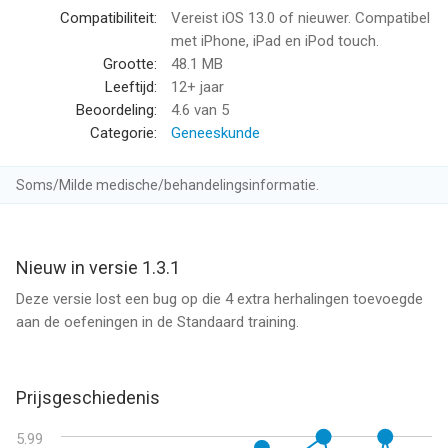
die de spieren in de tong, het zachte gehemelte, de keel,
Compatibiliteit:
Vereist iOS 13.0 of nieuwer. Compatibel
wangen en de kaak versterken. Dit onderzoek heeft
met iPhone, iPad en iPod touch.
aangetoond dat mondoefeningen snurken, de ernst van
Grootte:
48.1 MB
slaapapneu en verstoring van bedpartners kunnen verminderen
Leeftijd:
12+ jaar
en een betere slaap en kwaliteit van leven kunnen opleveren.
Beoordeling:
4.6
van 5
Categorie:
Geneeskunde
Het is belangrijk om regelmatig te trainen als je minder wilt
snurken. We raden minstens 10 minuten per dag gedurende 8+
Soms/Milde medische/behandelingsinformatie.
weken aan.
Download nu. Oefen nu om rustiger te slapen!
Nieuw in versie 1.3.1
--
Deze versie lost een bug op die 4 extra herhalingen toevoegde
aan de oefeningen in de Standaard training.
SnoreGym: Verminder je snurken van Reviva Softworks Ltd is
een app voor iPhone, iPad en iPod touch met iOS versie 13.0 of
hoger, geschikt bevonden voor gebruikers met leeftijden vanaf
Prijsgeschiedenis
12 jaar
.
5.99