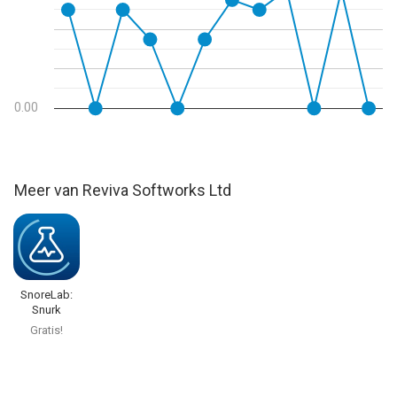
Informatie voor SnoreGym: Verminder je snurkenis het laatst
vergeleken op 6 Aug om 21:17.
0.00
Meer van Reviva Softworks Ltd
SnoreLab:
Snurk
opnames
Gratis!