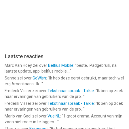
Laatste reacties
Marc Van Hoey
zei over
Belfius Mobile
: "
beste, iPadgebruik, na
laatste update, app. belfius mobile,...
"
Sanne
zei over
GoWish
: "
Ik heb deze eerst gebruikt, maar toch wel
erg Amerikaans.. Ik...
"
Frederik Visser
zei over
Tekst naar spraak - Talkie
: "
Ik ben op zoek
naar ervaringen van gebruikers van de pro...
"
Frederik Visser
zei over
Tekst naar spraak - Talkie
: "
Ik ben op zoek
naar ervaringen van gebruikers van de pro...
"
Mario van Gool
zei over
Vue NL
: "
1 groot drama. Account van mijn
zoon niet meer in te loggen....
"
Thijs
zei over
Burgernet
: "
Bij het openen van de app komt het