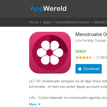
AppWereld
Home
>
Apps
>
Gezondheid en fitness
>
Menstru
Menstruatie O
Life Fertility Tracker
Gratis!
·
2.100
b
Download
LET OP: Downloads verlopen via de App Store, bekij
informatie. Je hebt een actief Apple account nodi
Life - Cyclus kalender en menstruatie agenda, vr
Meer