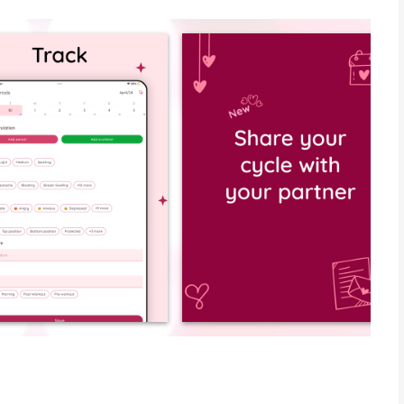
.)
atie eindigt, menstruatie later)