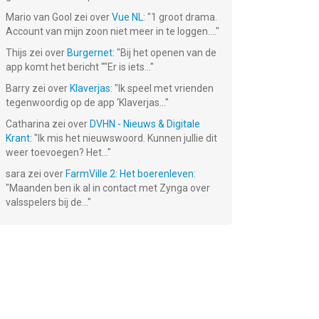
Mario van Gool
zei over
Vue NL
: "
1 groot drama.
Account van mijn zoon niet meer in te loggen....
"
Thijs
zei over
Burgernet
: "
Bij het openen van de
app komt het bericht ""Er is iets...
"
Barry
zei over
Klaverjas
: "
Ik speel met vrienden
tegenwoordig op de app ‘Klaverjas...
"
Catharina
zei over
DVHN - Nieuws & Digitale
Krant
: "
Ik mis het nieuwswoord. Kunnen jullie dit
weer toevoegen? Het...
"
sara
zei over
FarmVille 2: Het boerenleven
:
"
Maanden ben ik al in contact met Zynga over
valsspelers bij de...
"