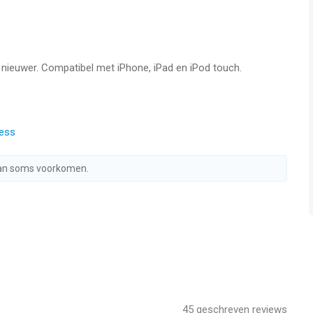
f nieuwer. Compatibel met iPhone, iPad en iPod touch.
oor gezondheidsinzichten
ness
kan soms voorkomen.
45
geschreven reviews