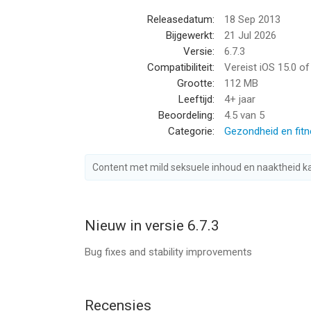
• Gezondheid
Releasedatum:
18 Sep 2013
• Dagboek
Bijgewerkt:
21 Jul 2026
• Zwangerschap
Versie:
6.7.3
Compatibiliteit:
Vereist iOS 15.0 o
• Volledige toegang tot Livia - Uw AI-assistent v
Grootte:
112 MB
• Deel de cyclus met uw partner
Leeftijd:
4+ jaar
• Geen advertenties
Beoordeling:
4.5
van 5
• Aangepast wallpaper
Categorie:
Gezondheid en fit
• Jaarkalender
• PDF & CSV Gegevensexport
Content met mild seksuele inhoud en naaktheid 
• Anticonceptie herinneringen
• Aangepaste herinneringen
• Extra cyclusherinneringen
Nieuw in versie 6.7.3
• Vruchtbaarheidsherinneringen
Bug fixes and stability improvements
• Aangepaste items
• Irrelevante items verbergen
• Irrelevante categorieën verbergen
Recensies