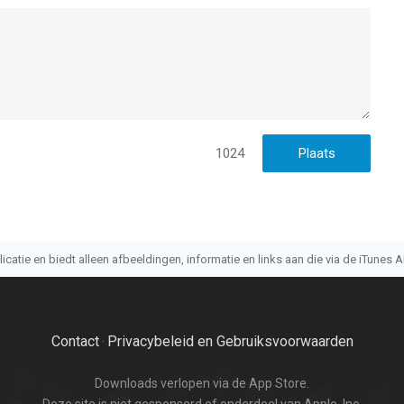
uikers met leeftijden vanaf
4 jaar
.
 het laatst vergeleken op 8 Aug om 05:15.
1024
atie en biedt alleen afbeeldingen, informatie en links aan die via de iTunes AP
Contact
Privacybeleid en Gebruiksvoorwaarden
·
Downloads verlopen via de App Store.