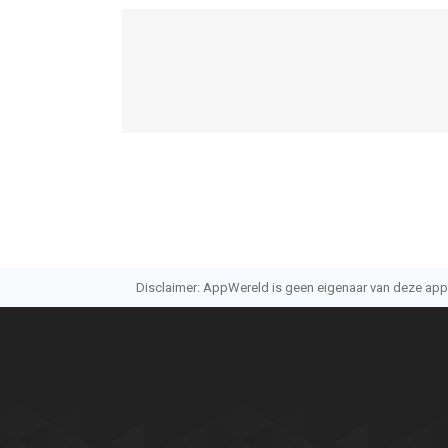
versie 15.0 of hoger, geschikt bevonden voor gebr
Informatie voor Menstruatie Ongesteld Kalenderis
Disclaimer: AppWereld is geen eigenaar van deze applic