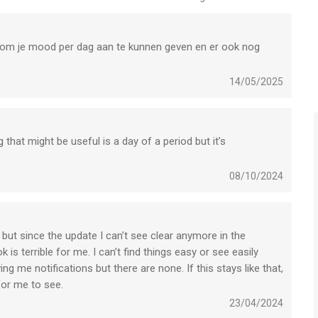
fijn om je mood per dag aan te kunnen geven en er ook nog
14/05/2025
 that might be useful is a day of a period but it’s
vens automatisch kunt synchroniseren met de app Health.
vies of anticonceptie. Raadpleeg altijd een arts bij
08/10/2024
 but since the update I can’t see clear anymore in the
beschreven Premium-functies.
 is terrible for me. I can’t find things easy or see easily
ing me notifications but there are none. If this stays like that,
Tunes-account zodra u uw aankoop bevestigt.
 for me to see.
e verlenging uit uw accountinstellingen na de aankoop
23/04/2024