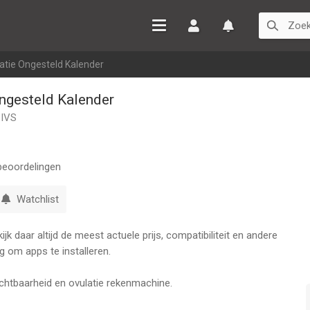
Inloggen
Watchlist
atie Ongesteld Kalender
ngesteld Kalender
 IVS
eoordelingen
Watchlist
k daar altijd de meest actuele prijs, compatibiliteit en andere
g om apps te installeren.
uchtbaarheid en ovulatie rekenmachine.