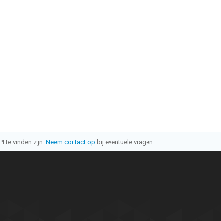
I te vinden zijn.
Neem contact op
bij eventuele vragen.