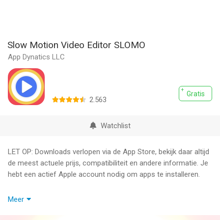
Slow Motion Video Editor SLOMO
App Dynatics LLC
Gratis
2.563
Watchlist
LET OP: Downloads verlopen via de App Store, bekijk daar altijd
de meest actuele prijs, compatibiliteit en andere informatie. Je
hebt een actief Apple account nodig om apps te installeren.
Perfect Video Editor is the most popular video editor app on
Meer
the app store. Perfect Video Editor is an easy video editor with
fast editing tools, filters, and many other effects for