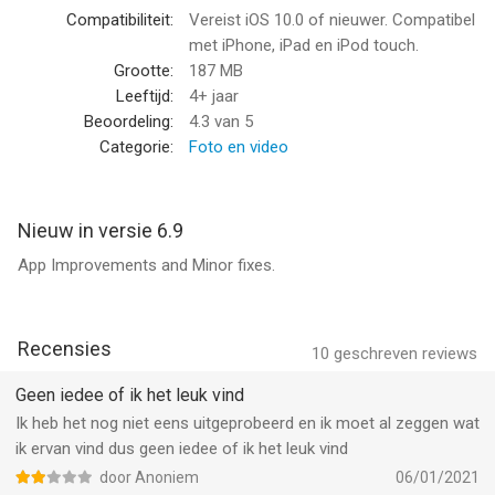
Subscription options:
Compatibiliteit:
Vereist iOS 10.0 of nieuwer. Compatibel
◦ VideoEditor 1 month subscription - $3.99/Monthly
met iPhone, iPad en iPod touch.
◦ VideoEditor 1 year subscription with 3 days free trial -
Grootte:
187 MB
$14.00/Yearly
Leeftijd:
4+ jaar
◦ VideoEditor One-Time Purchase - $34.99
Beoordeling:
4.3
van 5
Categorie:
Foto en video
VideoEditor adds the great features above and is available
through an auto-renewing subscription. Subscriptions will be
charged to your credit card through your iTunes account. Your
Nieuw in versie 6.9
subscription will automatically renew unless canceled at least
App Improvements and Minor fixes.
24-hours before the end of the current period. Account will be
charged for renewal within 24-hours before the end of the
current period. You will not be able to cancel a subscription
during the active period. Manage your subscriptions in your
Recensies
10
geschreven reviews
account.
Geen iedee of ik het leuk vind
VideoEditor’s Privacy Policy is available at
Ik heb het nog niet eens uitgeprobeerd en ik moet al zeggen wat
http://videoeditormoviemaker.com/privacy-policy and Terms of
ik ervan vind dus geen iedee of ik het leuk vind
Use http://videoeditormoviemaker.com/terms-condition
door Anoniem
06/01/2021