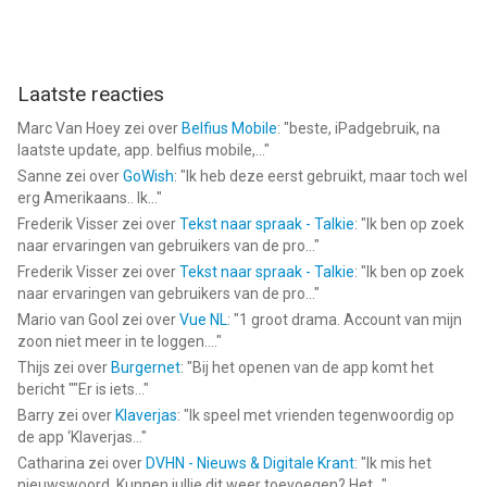
Laatste reacties
Marc Van Hoey
zei over
Belfius Mobile
: "
beste, iPadgebruik, na
laatste update, app. belfius mobile,...
"
Sanne
zei over
GoWish
: "
Ik heb deze eerst gebruikt, maar toch wel
erg Amerikaans.. Ik...
"
Frederik Visser
zei over
Tekst naar spraak - Talkie
: "
Ik ben op zoek
naar ervaringen van gebruikers van de pro...
"
Frederik Visser
zei over
Tekst naar spraak - Talkie
: "
Ik ben op zoek
naar ervaringen van gebruikers van de pro...
"
Mario van Gool
zei over
Vue NL
: "
1 groot drama. Account van mijn
zoon niet meer in te loggen....
"
Thijs
zei over
Burgernet
: "
Bij het openen van de app komt het
bericht ""Er is iets...
"
Barry
zei over
Klaverjas
: "
Ik speel met vrienden tegenwoordig op
de app ‘Klaverjas...
"
Catharina
zei over
DVHN - Nieuws & Digitale Krant
: "
Ik mis het
nieuwswoord. Kunnen jullie dit weer toevoegen? Het...
"