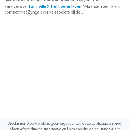
sara
zei over
FarmVille 2: Het boerenleven
: "
Maanden ben ik al in
contact met Zynga over valsspelers bij de...
"
Disclaimer: AppWereld is geen eigenaar van deze applicatie en biedt
alleen afbeeldingen, informatie en links aan die via de iTunes API te