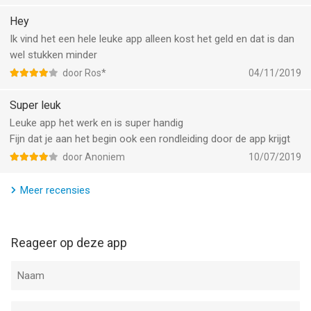
Have Fun!
Hey
Ik vind het een hele leuke app alleen kost het geld en dat is dan
--
wel stukken minder
door Ros*
04/11/2019
Slow Motion Video Editor SLOMO van App Dynatics LLC is een
app voor iPhone, iPad en iPod touch met iOS versie 10.0 of
Super leuk
hoger, geschikt bevonden voor gebruikers met leeftijden vanaf
Leuke app het werk en is super handig
4 jaar
.
Fijn dat je aan het begin ook een rondleiding door de app krijgt
door Anoniem
10/07/2019
Informatie voor Slow Motion Video Editor SLOMOis het laatst
vergeleken op 8 Aug om 13:08.
Meer recensies
Reageer op deze app